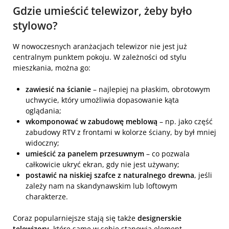
Gdzie umieścić telewizor, żeby było
stylowo?
W nowoczesnych aranżacjach telewizor nie jest już
centralnym punktem pokoju. W zależności od stylu
mieszkania, można go:
zawiesić na ścianie
– najlepiej na płaskim, obrotowym
uchwycie, który umożliwia dopasowanie kąta
oglądania;
wkomponować w zabudowę meblową
– np. jako część
zabudowy RTV z frontami w kolorze ściany, by był mniej
widoczny;
umieścić za panelem przesuwnym
– co pozwala
całkowicie ukryć ekran, gdy nie jest używany;
postawić na niskiej szafce z naturalnego drewna
, jeśli
zależy nam na skandynawskim lub loftowym
charakterze.
Coraz popularniejsze stają się także
designerskie
telewizory
, które same w sobie stanowią element