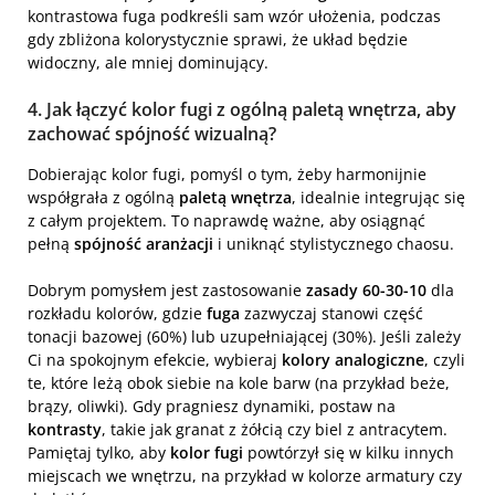
kontrastowa fuga podkreśli sam wzór ułożenia, podczas
gdy zbliżona kolorystycznie sprawi, że układ będzie
widoczny, ale mniej dominujący.
4. Jak łączyć kolor fugi z ogólną paletą wnętrza, aby
zachować spójność wizualną?
Dobierając kolor fugi, pomyśl o tym, żeby harmonijnie
współgrała z ogólną
paletą wnętrza
, idealnie integrując się
z całym projektem. To naprawdę ważne, aby osiągnąć
pełną
spójność aranżacji
i uniknąć stylistycznego chaosu.
Dobrym pomysłem jest zastosowanie
zasady 60-30-10
dla
rozkładu kolorów, gdzie
fuga
zazwyczaj stanowi część
tonacji bazowej (60%) lub uzupełniającej (30%). Jeśli zależy
Ci na spokojnym efekcie, wybieraj
kolory analogiczne
, czyli
te, które leżą obok siebie na kole barw (na przykład beże,
brązy, oliwki). Gdy pragniesz dynamiki, postaw na
kontrasty
, takie jak granat z żółcią czy biel z antracytem.
Pamiętaj tylko, aby
kolor fugi
powtórzył się w kilku innych
miejscach we wnętrzu, na przykład w kolorze armatury czy