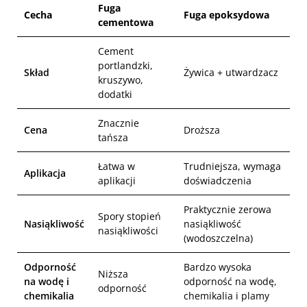
Fuga
Cecha
Fuga epoksydowa
cementowa
Cement
portlandzki,
Skład
Żywica + utwardzacz
kruszywo,
dodatki
Znacznie
Cena
Droższa
tańsza
Łatwa w
Trudniejsza, wymaga
Aplikacja
aplikacji
doświadczenia
Praktycznie zerowa
Spory stopień
Nasiąkliwość
nasiąkliwość
nasiąkliwości
(wodoszczelna)
Odporność
Bardzo wysoka
Niższa
na wodę i
odporność na wodę,
odporność
chemikalia
chemikalia i plamy