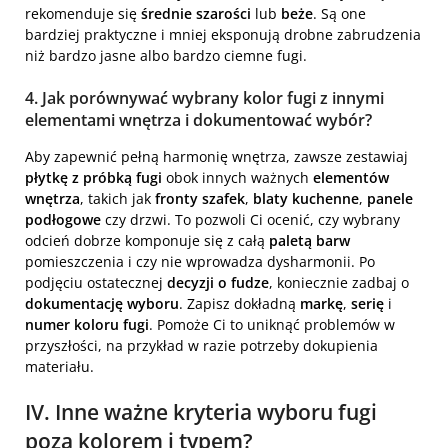
rekomenduje się
średnie szarości
lub
beże
. Są one
bardziej praktyczne i mniej eksponują drobne zabrudzenia
niż bardzo jasne albo bardzo ciemne fugi.
4. Jak porównywać wybrany kolor fugi z innymi
elementami wnętrza i dokumentować wybór?
Aby zapewnić pełną harmonię wnętrza, zawsze zestawiaj
płytkę z próbką fugi
obok innych ważnych
elementów
wnętrza
, takich jak
fronty szafek
,
blaty kuchenne
,
panele
podłogowe
czy drzwi. To pozwoli Ci ocenić, czy wybrany
odcień dobrze komponuje się z całą
paletą barw
pomieszczenia i czy nie wprowadza dysharmonii. Po
podjęciu ostatecznej
decyzji o fudze
, koniecznie zadbaj o
dokumentację wyboru
. Zapisz dokładną
markę
,
serię
i
numer koloru fugi
. Pomoże Ci to uniknąć problemów w
przyszłości, na przykład w razie potrzeby dokupienia
materiału.
IV. Inne ważne kryteria wyboru fugi
poza kolorem i typem?