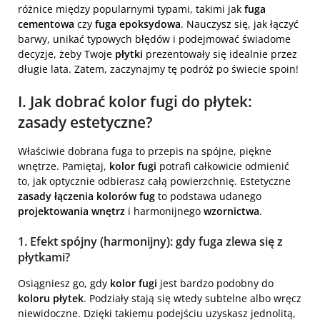
różnice między popularnymi typami, takimi jak
fuga
cementowa
czy
fuga epoksydowa
. Nauczysz się, jak łączyć
barwy, unikać typowych błędów i podejmować świadome
decyzje, żeby Twoje
płytki
prezentowały się idealnie przez
długie lata. Zatem, zaczynajmy tę podróż po świecie spoin!
I. Jak dobrać kolor fugi do płytek:
zasady estetyczne?
Właściwie dobrana fuga to przepis na spójne, piękne
wnętrze. Pamiętaj,
kolor fugi
potrafi całkowicie odmienić
to, jak optycznie odbierasz całą powierzchnię. Estetyczne
zasady łączenia kolorów fug
to podstawa udanego
projektowania wnętrz
i harmonijnego
wzornictwa
.
1. Efekt spójny (harmonijny): gdy fuga zlewa się z
płytkami?
Osiągniesz go, gdy
kolor fugi
jest bardzo podobny do
koloru płytek
. Podziały stają się wtedy subtelne albo wręcz
niewidoczne. Dzięki takiemu podejściu uzyskasz jednolitą,