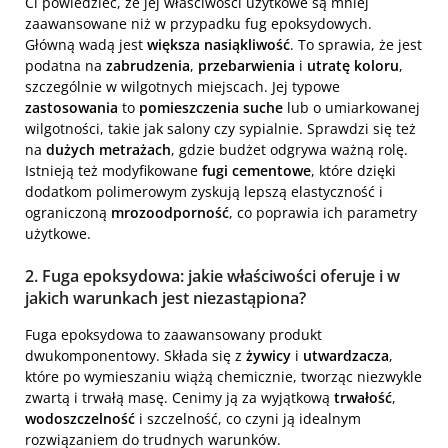
Ci powiedzieć, że jej właściwości użytkowe są mniej
zaawansowane niż w przypadku fug epoksydowych.
Główną wadą jest
większa nasiąkliwość
. To sprawia, że jest
podatna na
zabrudzenia
,
przebarwienia
i
utratę koloru
,
szczególnie w wilgotnych miejscach. Jej typowe
zastosowania
to
pomieszczenia suche
lub o umiarkowanej
wilgotności, takie jak salony czy sypialnie. Sprawdzi się też
na
dużych metrażach
, gdzie budżet odgrywa ważną rolę.
Istnieją też modyfikowane
fugi cementowe
, które dzięki
dodatkom polimerowym zyskują lepszą elastyczność i
ograniczoną
mrozoodporność
, co poprawia ich parametry
użytkowe.
2. Fuga epoksydowa: jakie właściwości oferuje i w
jakich warunkach jest niezastąpiona?
Fuga epoksydowa to zaawansowany produkt
dwukomponentowy. Składa się z
żywicy
i
utwardzacza
,
które po wymieszaniu wiążą chemicznie, tworząc niezwykle
zwartą i trwałą masę. Cenimy ją za wyjątkową
trwałość
,
wodoszczelność
i szczelność, co czyni ją idealnym
rozwiązaniem do trudnych warunków.