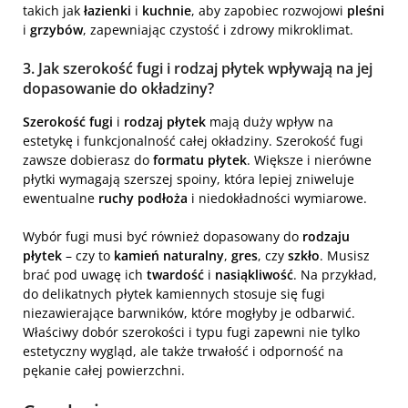
takich jak
łazienki
i
kuchnie
, aby zapobiec rozwojowi
pleśni
i
grzybów
, zapewniając czystość i zdrowy mikroklimat.
3. Jak szerokość fugi i rodzaj płytek wpływają na jej
dopasowanie do okładziny?
Szerokość fugi
i
rodzaj płytek
mają duży wpływ na
estetykę i funkcjonalność całej okładziny. Szerokość fugi
zawsze dobierasz do
formatu płytek
. Większe i nierówne
płytki wymagają szerszej spoiny, która lepiej zniweluje
ewentualne
ruchy podłoża
i niedokładności wymiarowe.
Wybór fugi musi być również dopasowany do
rodzaju
płytek
– czy to
kamień naturalny
,
gres
, czy
szkło
. Musisz
brać pod uwagę ich
twardość
i
nasiąkliwość
. Na przykład,
do delikatnych płytek kamiennych stosuje się fugi
niezawierające barwników, które mogłyby je odbarwić.
Właściwy dobór szerokości i typu fugi zapewni nie tylko
estetyczny wygląd, ale także trwałość i odporność na
pękanie całej powierzchni.