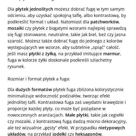
Dla
płytek jednolitych
możesz dobrać fugę w tym samym
odcieniu, aby uzyskać spokojną taflę, albo kontrastową, by
podkreślić format i układ. Natomiast dla
patchworków
,
mozaiki
czy płytek z bogatymi wzorami najlepiej sprawdzą
się fugi stonowane, neutralne, takie jak biel, beż czy jasna
szarość. Możesz także dobrać fugę do jednego z kolorów
występujących we wzorze, aby subtelnie „spiąć” całość.
Jeśli masz
płytki z żyłką
, na przykład imitujące
marmur
,
fuga w kolorze żyłki doskonale podkreśli szlachetny
rysunek.
Rozmiar i format płytek a fuga:
Dla
dużych formatów
płytek fuga zbliżona kolorystycznie
minimalizuje widoczność podziałów, tworząc efekt
jednolitej tafli. Kontrastowa fuga zaś uwydatni krawędzie i
proporcje każdej płyty, co może być pożądane w
nowoczesnych aranżacjach.
Małe płytki
, takie jak cegiełki
czy mozaiki, z kontrastową fugą dadzą mocno dekoracyjny,
ale też wizualnie „gęsty” efekt. W przypadku
nietypowych
układów
, na przykład
jodełki
czy
heksagonów
,