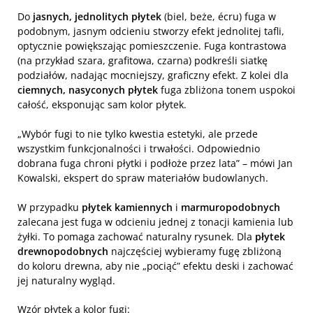
Do
jasnych, jednolitych płytek
(biel, beże, écru) fuga w
podobnym, jasnym odcieniu stworzy efekt jednolitej tafli,
optycznie powiększając pomieszczenie. Fuga kontrastowa
(na przykład szara, grafitowa, czarna) podkreśli siatkę
podziałów, nadając mocniejszy, graficzny efekt. Z kolei dla
ciemnych, nasyconych płytek
fuga zbliżona tonem uspokoi
całość, eksponując sam kolor płytek.
„Wybór fugi to nie tylko kwestia estetyki, ale przede
wszystkim funkcjonalności i trwałości. Odpowiednio
dobrana fuga chroni płytki i podłoże przez lata” – mówi Jan
Kowalski, ekspert do spraw materiałów budowlanych.
W przypadku
płytek kamiennych
i
marmuropodobnych
zalecana jest fuga w odcieniu jednej z tonacji kamienia lub
żyłki. To pomaga zachować naturalny rysunek. Dla
płytek
drewnopodobnych
najczęściej wybieramy fugę zbliżoną
do koloru drewna, aby nie „pociąć” efektu deski i zachować
jej naturalny wygląd.
Wzór płytek a kolor fugi: