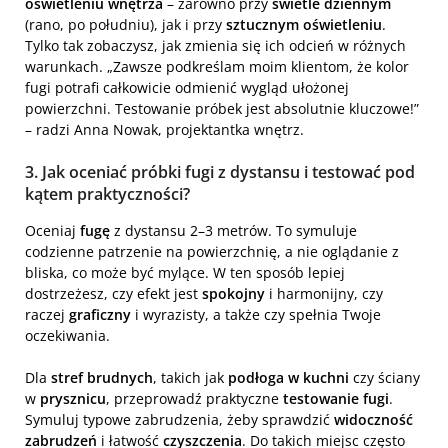
oświetleniu wnętrza
– zarówno przy
świetle dziennym
(rano, po południu), jak i przy
sztucznym oświetleniu
.
Tylko tak zobaczysz, jak zmienia się ich odcień w różnych
warunkach. „Zawsze podkreślam moim klientom, że kolor
fugi potrafi całkowicie odmienić wygląd ułożonej
powierzchni. Testowanie próbek jest absolutnie kluczowe!”
– radzi Anna Nowak, projektantka wnętrz.
3. Jak oceniać próbki fugi z dystansu i testować pod
kątem praktyczności?
Oceniaj
fugę
z dystansu 2–3 metrów. To symuluje
codzienne patrzenie na powierzchnię, a nie oglądanie z
bliska, co może być mylące. W ten sposób lepiej
dostrzeżesz, czy efekt jest
spokojny
i harmonijny, czy
raczej
graficzny
i wyrazisty, a także czy spełnia Twoje
oczekiwania.
Dla
stref brudnych
, takich jak
podłoga w kuchni
czy ściany
w
prysznicu
, przeprowadź praktyczne
testowanie fugi
.
Symuluj typowe zabrudzenia, żeby sprawdzić
widoczność
zabrudzeń
i łatwość
czyszczenia
. Do takich miejsc często