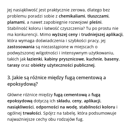
Jej nasiąkliwość jest praktycznie zerowa, dlatego bez
problemu poradzi sobie z
chemikaliami
,
tłuszczami
,
plamami
, a nawet zapobiegnie rozwojowi
pleśni
.
Stabilność koloru i łatwość czyszczenia? Tu po prostu nie
ma konkurencji. Mimo
wyższej ceny
i
trudniejszej aplikacji
,
która wymaga doświadczenia i szybkości pracy, jej
zastosowania
są niezastąpione w miejscach o
podwyższonej wilgotności i intensywnym użytkowaniu,
takich jak
łazienki
,
kabiny prysznicowe
,
kuchnie
,
baseny
,
tarasy
oraz
obiekty użyteczności publicznej
.
3. Jakie są różnice między fugą cementową a
epoksydową?
Główne różnice między
fugą cementową
a
fugą
epoksydową
dotyczą ich
składu
,
ceny
,
aplikacji
,
nasiąkliwości
,
odporności na wodę
,
stabilności koloru
i
ogólnej
trwałości
. Spójrz na tabelę, która podsumowuje
najważniejsze cechy obu rodzajów fug.