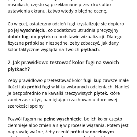
nośnikach, często są przekłamane przez druk albo
ustawienia ekranu. Łatwo wtedy o błędną ocenę.
Co więcej, ostateczny odcień fugi krystalizuje się dopiero
po jej
wyschnięciu
, co dodatkowo utrudnia precyzyjny
dobór fugi do płytek
na podstawie wizualizacji. Dlatego
fizyczne
próbki
są niezbędne, żeby zobaczyć, jak dany
kolor faktycznie wygląda na Twoich
płytkach
.
2. Jak prawidłowo testować kolor fugi na swoich
płytkach?
Żeby prawidłowo przetestować kolor fugi, kup zawsze małe
ilości lub
próbki fugi
w kilku wybranych odcieniach. Nanieś
je bezpośrednio na kawałki rzeczywistych
płytek
, które
zamierzasz użyć, pamiętając o zachowaniu docelowej
szerokości spoiny.
Pozwól fugom na
pełne wyschnięcie
, bo ich kolor często
ciemnieje albo zmienia się w procesie wiązania. Potem jest
naprawdę ważne, żeby ocenić
próbki
w
docelowym