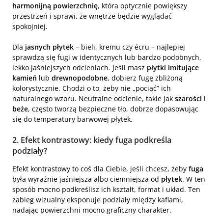
harmonijną powierzchnię
, która optycznie powiększy
przestrzeń i sprawi, że wnętrze będzie wyglądać
spokojniej.
Dla
jasnych płytek
– bieli, kremu czy écru – najlepiej
sprawdzą się fugi w identycznych lub bardzo podobnych,
lekko jaśniejszych odcieniach. Jeśli masz
płytki imitujące
kamień
lub
drewnopodobne
, dobierz fugę zbliżoną
kolorystycznie. Chodzi o to, żeby nie „pociąć” ich
naturalnego wzoru. Neutralne odcienie, takie jak
szarości
i
beże
, często tworzą bezpieczne tło, dobrze dopasowując
się do temperatury barwowej płytek.
2. Efekt kontrastowy: kiedy fuga podkreśla
podziały?
Efekt kontrastowy to coś dla Ciebie, jeśli chcesz, żeby
fuga
była wyraźnie jaśniejsza albo ciemniejsza od
płytek
. W ten
sposób mocno podkreślisz ich kształt, format i układ. Ten
zabieg wizualny eksponuje podziały między kaflami,
nadając powierzchni mocno graficzny charakter.