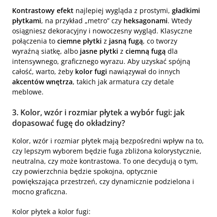
Kontrastowy efekt
najlepiej wygląda z prostymi,
gładkimi
płytkami
, na przykład „metro” czy
heksagonami
. Wtedy
osiągniesz dekoracyjny i nowoczesny wygląd. Klasyczne
połączenia to
ciemne płytki
z
jasną fugą
, co tworzy
wyraźną siatkę, albo
jasne płytki
z
ciemną fugą
dla
intensywnego, graficznego wyrazu. Aby uzyskać spójną
całość, warto, żeby
kolor fugi
nawiązywał do innych
akcentów wnętrza
, takich jak armatura czy detale
meblowe.
3. Kolor, wzór i rozmiar płytek a wybór fugi: jak
dopasować fugę do okładziny?
Kolor, wzór i rozmiar płytek mają bezpośredni wpływ na to,
czy lepszym wyborem będzie fuga zbliżona kolorystycznie,
neutralna, czy może kontrastowa. To one decydują o tym,
czy powierzchnia będzie spokojna, optycznie
powiększająca przestrzeń, czy dynamicznie podzielona i
mocno graficzna.
Kolor płytek a kolor fugi: