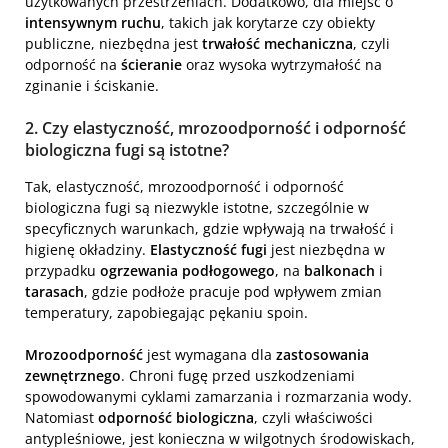
użytkowanych przestrzeniach. Dodatkowo, dla miejsc o
intensywnym ruchu
, takich jak korytarze czy obiekty
publiczne, niezbędna jest
trwałość mechaniczna
, czyli
odporność na
ścieranie
oraz wysoka wytrzymałość na
zginanie i ściskanie.
2. Czy elastyczność, mrozoodporność i odporność
biologiczna fugi są istotne?
Tak, elastyczność, mrozoodporność i odporność
biologiczna fugi są niezwykle istotne, szczególnie w
specyficznych warunkach, gdzie wpływają na trwałość i
higienę okładziny.
Elastyczność fugi
jest niezbędna w
przypadku
ogrzewania podłogowego
, na
balkonach
i
tarasach
, gdzie podłoże pracuje pod wpływem zmian
temperatury, zapobiegając pękaniu spoin.
Mrozoodporność
jest wymagana dla
zastosowania
zewnętrznego
. Chroni fugę przed uszkodzeniami
spowodowanymi cyklami zamarzania i rozmarzania wody.
Natomiast
odporność biologiczna
, czyli właściwości
antypleśniowe, jest konieczna w wilgotnych środowiskach,