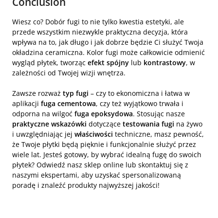
Conclusion
Wiesz co? Dobór fugi to nie tylko kwestia estetyki, ale
przede wszystkim niezwykle praktyczna decyzja, która
wpływa na to, jak długo i jak dobrze będzie Ci służyć Twoja
okładzina ceramiczna. Kolor fugi może całkowicie odmienić
wygląd płytek, tworząc
efekt spójny
lub
kontrastowy
, w
zależności od Twojej wizji wnętrza.
Zawsze rozważ
typ fugi
– czy to ekonomiczna i łatwa w
aplikacji
fuga cementowa
, czy też wyjątkowo trwała i
odporna na wilgoć
fuga epoksydowa
. Stosując nasze
praktyczne wskazówki
dotyczące
testowania fugi
na żywo
i uwzględniając jej
właściwości
techniczne, masz pewność,
że Twoje płytki będą pięknie i funkcjonalnie służyć przez
wiele lat. Jesteś gotowy, by wybrać idealną fugę do swoich
płytek? Odwiedź nasz sklep online lub skontaktuj się z
naszymi ekspertami, aby uzyskać spersonalizowaną
poradę i znaleźć produkty najwyższej jakości!