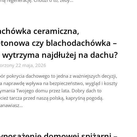
ną regenerację. Chodzi o to, żeby…
chówka ceramiczna,
tonowa czy blachodachówka –
 wytrzyma najdłużej na dachu?
orzony 22 maja, 2026
r pokrycia dachowego to jedna z ważniejszych decyzji,
ra naprawdę wpływa na bezpieczeństwo, wygląd i koszty
ymania Twojego domu przez lata. Dobry dach to
cież tarcza przed naszą polską, kapryśną pogodą.
tanawiasz…
posażenie domowej spiżarni –