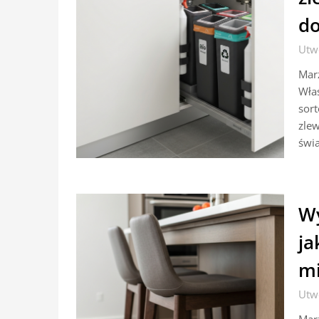
do
Utw
Marz
Wła
sort
zle
świa
Wy
ja
mi
Utw