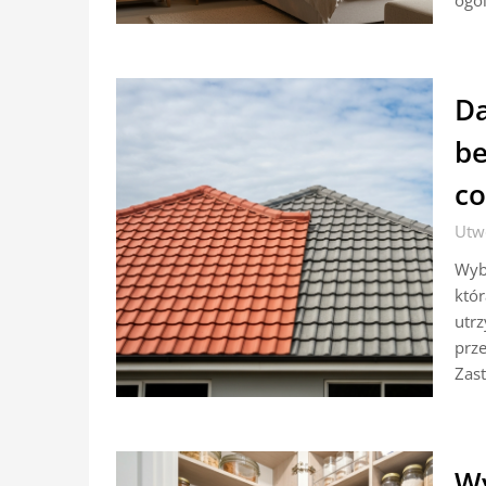
ogól
Da
be
co
Utw
Wybó
któ
utrz
prze
Zas
Wy