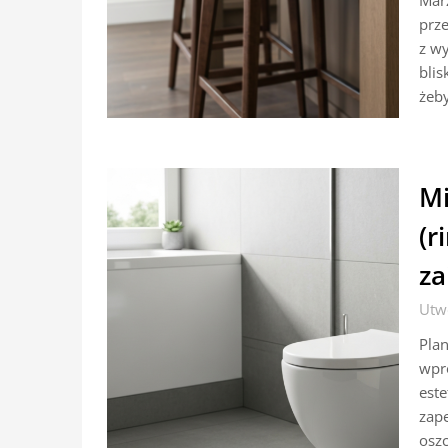
Marz
prze
z wy
blis
żeb
Mi
(r
za
Utw
Plan
wpr
este
zape
oszc