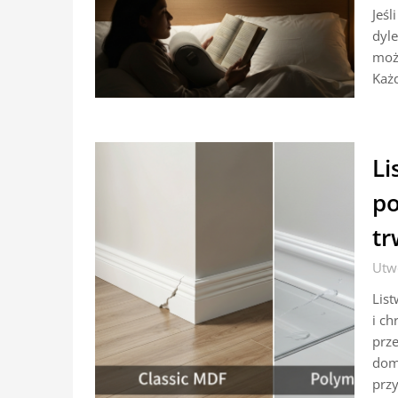
Jeśl
dyl
moż
Każd
Li
po
tr
Utw
List
i ch
prze
domó
prz