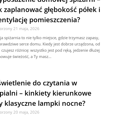
k zaplanować głębokość półek i
ntylację pomieszczenia?
orzony 21 maja, 2026
a spiżarnia to nie tylko miejsce, gdzie trzymasz zapasy,
prawdziwe serce domu. Kiedy jest dobrze urządzona, od
 czujesz różnicę: wszystko jest pod ręką, jedzenie dłużej
howuje świeżość, a Ty masz…
wietlenie do czytania w
pialni – kinkiety kierunkowe
y klasyczne lampki nocne?
orzony 20 maja, 2026