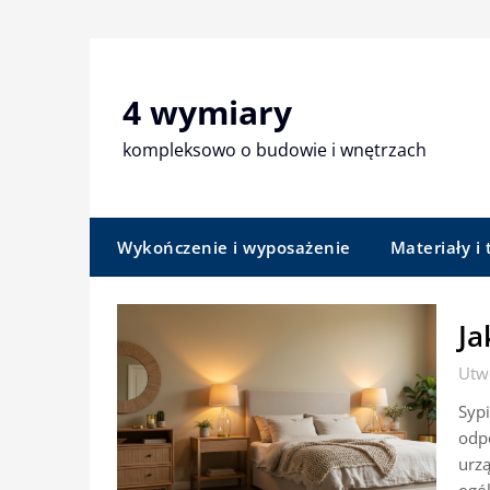
Skip
to
content
4 wymiary
kompleksowo o budowie i wnętrzach
Wykończenie i wyposażenie
Materiały i
Ja
Utw
Sypi
odpo
urz