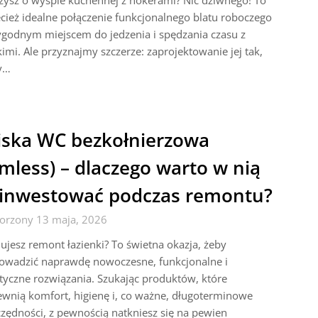
ysz o wyspie kuchennej z hokerami? Nic dziwnego! To
cież idealne połączenie funkcjonalnego blatu roboczego
godnym miejscem do jedzenia i spędzania czasu z
kimi. Ale przyznajmy szczerze: zaprojektowanie jej tak,
y…
ska WC bezkołnierzowa
imless) – dlaczego warto w nią
inwestować podczas remontu?
orzony 13 maja, 2026
ujesz remont łazienki? To świetna okazja, żeby
owadzić naprawdę nowoczesne, funkcjonalne i
tyczne rozwiązania. Szukając produktów, które
wnią komfort, higienę i, co ważne, długoterminowe
zędności, z pewnością natkniesz się na pewien