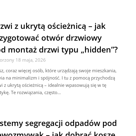
zwi z ukrytą ościeżnicą – jak
zygotować otwór drzwiowy
d montaż drzwi typu „hidden”?
orzony 18 maja, 2026
z, coraz więcej osób, które urządzają swoje mieszkania,
ia na minimalizm i spójność. I tu z pomocą przychodzą
i z ukrytą ościeżnicą – idealnie wpasowują się w tę
tykę. Te rozwiązania, często…
stemy segregacji odpadów pod
ewozmywak – jak dobrać kosze