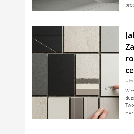
pro
Ja
Za
ro
c
Utw
Wies
duże
Twoj
służ