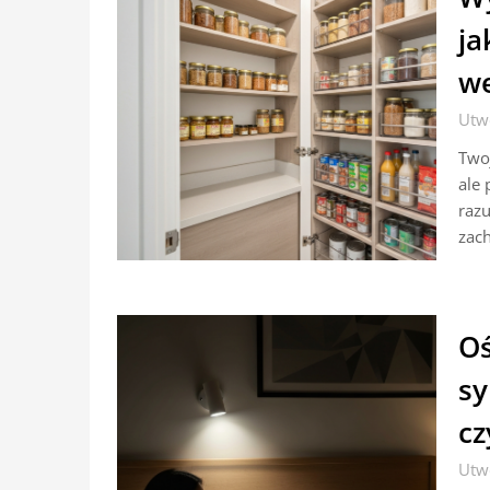
ja
we
Utw
Twoj
ale 
razu
zac
Oś
sy
cz
Utw