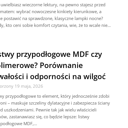
i uwielbiasz wieczorne lektury, na pewno stajesz przed
ematem: wybrać nowoczesne kinkiety kierunkowe, a
e postawić na sprawdzone, klasyczne lampki nocne?
y, kto ceni sobie komfort czytania, wie, że to wcale nie…
stwy przypodłogowe MDF czy
limerowe? Porównanie
wałości i odporności na wilgoć
orzony 19 maja, 2026
wy przypodłogowe to element, który jednocześnie zdobi
roni – maskuje szczeliny dylatacyjne i zabezpiecza ściany
d uszkodzeniami. Pewnie tak jak wielu właścicieli
w, zastanawiasz się, co będzie lepsze: listwy
ypodłogowe MDF,…