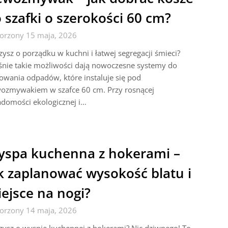
 szafki o szerokości 60 cm?
orzony 15 maja, 2026
ysz o porządku w kuchni i łatwej segregacji śmieci?
śnie takie możliwości dają nowoczesne systemy do
owania odpadów, które instaluje się pod
wozmywakiem w szafce 60 cm. Przy rosnącej
domości ekologicznej i…
spa kuchenna z hokerami –
k zaplanować wysokość blatu i
ejsce na nogi?
orzony 14 maja, 2026