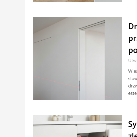
Dr
pr
po
Utw
Wies
staw
drzw
este
Sy
zl