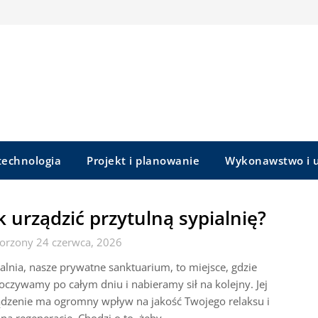
 technologia
Projekt i planowanie
Wykonawstwo i u
k urządzić przytulną sypialnię?
orzony 24 czerwca, 2026
alnia, nasze prywatne sanktuarium, to miejsce, gdzie
czywamy po całym dniu i nabieramy sił na kolejny. Jej
ądzenie ma ogromny wpływ na jakość Twojego relaksu i