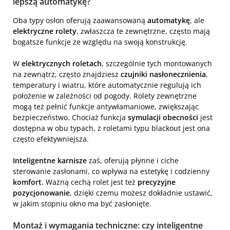
lepszą automatykę?
Oba typy osłon oferują zaawansowaną
automatykę
, ale
elektryczne rolety
, zwłaszcza te zewnętrzne, często mają
bogatsze funkcje ze względu na swoją konstrukcję.
W
elektrycznych roletach
, szczególnie tych montowanych
na zewnątrz, często znajdziesz
czujniki nasłonecznienia
,
temperatury i wiatru, które automatycznie regulują ich
położenie w zależności od pogody. Rolety zewnętrzne
mogą też pełnić funkcje antywłamaniowe, zwiększając
bezpieczeństwo. Chociaż funkcja
symulacji obecności
jest
dostępna w obu typach, z roletami typu blackout jest ona
często efektywniejsza.
Inteligentne karnisze
zaś, oferują płynne i ciche
sterowanie zasłonami, co wpływa na estetykę i codzienny
komfort
. Ważną cechą rolet jest też
precyzyjne
pozycjonowanie
, dzięki czemu możesz dokładnie ustawić,
w jakim stopniu okno ma być zasłonięte.
Montaż i wymagania techniczne: czy inteligentne