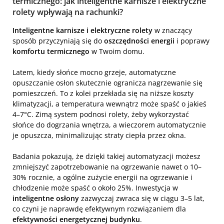
termicznego: jak inteligentne karnisze i elektryczne
rolety wpływają na rachunki?
Inteligentne karnisze i elektryczne rolety
w znaczący
sposób przyczyniają się do
oszczędności energii
i poprawy
komfortu termicznego
w Twoim domu.
Latem, kiedy słońce mocno grzeje, automatyczne
opuszczanie osłon skutecznie ogranicza nagrzewanie się
pomieszczeń. To z kolei przekłada się na niższe koszty
klimatyzacji, a temperatura wewnątrz może spaść o jakieś
4–7°C. Zimą system podnosi rolety, żeby wykorzystać
słońce do dogrzania wnętrza, a wieczorem automatycznie
je opuszcza, minimalizując straty ciepła przez okna.
Badania pokazują, że dzięki takiej automatyzacji możesz
zmniejszyć zapotrzebowanie na ogrzewanie nawet o 10–
30% rocznie, a ogólne zużycie energii na ogrzewanie i
chłodzenie może spaść o około 25%. Inwestycja w
inteligentne osłony
zazwyczaj zwraca się w ciągu 3–5 lat,
co czyni je naprawdę efektywnym rozwiązaniem dla
efektywności energetycznej budynku
.