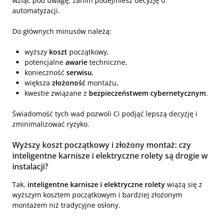
wziąć pod uwagę, zanim podejmiesz decyzję o
automatyzacji.
Do głównych minusów należą:
wyższy
koszt
początkowy,
potencjalne
awarie
techniczne,
konieczność
serwisu
,
większa
złożoność
montażu,
kwestie związane z
bezpieczeństwem cybernetycznym
.
Świadomość tych wad pozwoli Ci podjąć lepszą decyzję i
zminimalizować ryzyko.
Wyższy koszt początkowy i złożony montaż: czy
inteligentne karnisze i elektryczne rolety są drogie w
instalacji?
Tak,
inteligentne karnisze i elektryczne rolety
wiążą się z
wyższym kosztem początkowym i bardziej złożonym
montażem niż tradycyjne osłony.