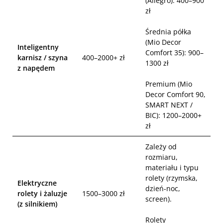
(Allegro): 400–900
zł
Średnia półka
(Mio Decor
Inteligentny
Comfort 35): 900–
karnisz / szyna
400–2000+ zł
1300 zł
z napędem
Premium (Mio
Decor Comfort 90,
SMART NEXT /
BIC): 1200–2000+
zł
Zależy od
rozmiaru,
materiału i typu
rolety (rzymska,
Elektryczne
dzień-noc,
rolety i żaluzje
1500–3000 zł
screen).
(z silnikiem)
Rolety