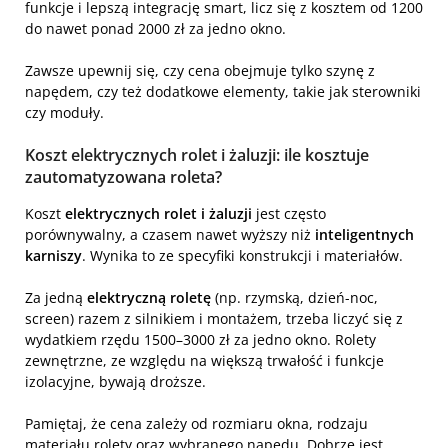
funkcje i lepszą integrację smart, licz się z kosztem od 1200
do nawet ponad 2000 zł za jedno okno.
Zawsze upewnij się, czy cena obejmuje tylko szynę z
napędem, czy też dodatkowe elementy, takie jak sterowniki
czy moduły.
Koszt elektrycznych rolet i żaluzji: ile kosztuje
zautomatyzowana roleta?
Koszt
elektrycznych rolet i żaluzji
jest często
porównywalny, a czasem nawet wyższy niż
inteligentnych
karniszy
. Wynika to ze specyfiki konstrukcji i materiałów.
Za jedną
elektryczną roletę
(np. rzymską, dzień-noc,
screen) razem z silnikiem i montażem, trzeba liczyć się z
wydatkiem rzędu 1500–3000 zł za jedno okno. Rolety
zewnętrzne, ze względu na większą trwałość i funkcje
izolacyjne, bywają droższe.
Pamiętaj, że cena zależy od rozmiaru okna, rodzaju
materiału rolety oraz wybranego napędu. Dobrze jest