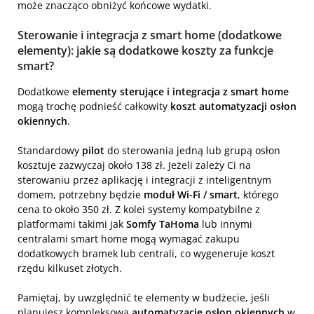
może znacząco obniżyć końcowe wydatki.
Sterowanie i integracja z smart home (dodatkowe
elementy): jakie są dodatkowe koszty za funkcje
smart?
Dodatkowe
elementy sterujące i integracja z smart home
mogą trochę podnieść całkowity
koszt automatyzacji osłon
okiennych
.
Standardowy
pilot
do sterowania jedną lub grupą osłon
kosztuje zazwyczaj około 138 zł. Jeżeli zależy Ci na
sterowaniu przez aplikację i integracji z inteligentnym
domem, potrzebny będzie
moduł Wi-Fi / smart
, którego
cena to około 350 zł. Z kolei systemy kompatybilne z
platformami takimi jak
Somfy TaHoma
lub innymi
centralami smart home mogą wymagać zakupu
dodatkowych bramek lub centrali, co wygeneruje koszt
rzędu kilkuset złotych.
Pamiętaj, by uwzględnić te elementy w budżecie, jeśli
planujesz kompleksową
automatyzację osłon okiennych
w