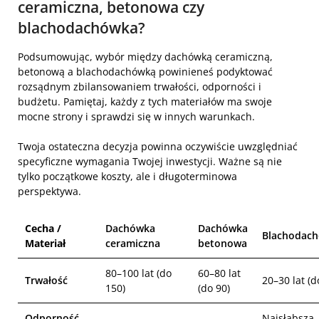
ceramiczna, betonowa czy
blachodachówka?
Podsumowując, wybór między dachówką ceramiczną,
betonową a blachodachówką powinieneś podyktować
rozsądnym zbilansowaniem trwałości, odporności i
budżetu. Pamiętaj, każdy z tych materiałów ma swoje
mocne strony i sprawdzi się w innych warunkach.
Twoja ostateczna decyzja powinna oczywiście uwzględniać
specyficzne wymagania Twojej inwestycji. Ważne są nie
tylko początkowe koszty, ale i długoterminowa
perspektywa.
Cecha /
Dachówka
Dachówka
Blachodac
Materiał
ceramiczna
betonowa
80–100 lat (do
60–80 lat
Trwałość
20–30 lat (d
150)
(do 90)
Odporność
Najsłabsza