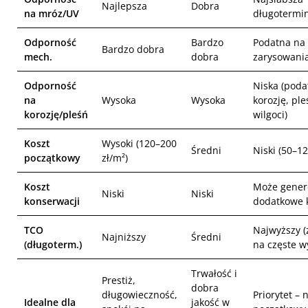
Najlepsza
Dobra
na mróz/UV
długotermi
Odporność
Bardzo
Podatna na
Bardzo dobra
mech.
dobra
zarysowani
Odporność
Niska (poda
na
Wysoka
Wysoka
korozję, ple
korozję/pleśń
wilgoci)
Koszt
Wysoki (120–200
Średni
Niski (50–12
początkowy
zł/m²)
Koszt
Może gene
Niski
Niski
konserwacji
dodatkowe 
TCO
Najwyższy (
Najniższy
Średni
(długoterm.)
na częste w
Trwałość i
Prestiż,
dobra
długowieczność,
Priorytet – n
Idealne dla
jakość w