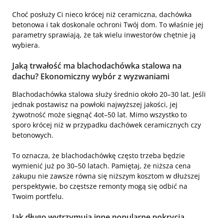
Choć posłuży Ci nieco krócej niż ceramiczna, dachówka
betonowa i tak doskonale ochroni Twój dom. To właśnie jej
parametry sprawiają, że tak wielu inwestorów chętnie ją
wybiera.
Jaką trwałość ma blachodachówka stalowa na
dachu? Ekonomiczny wybór z wyzwaniami
Blachodachówka stalowa służy średnio około 20–30 lat. Jeśli
jednak postawisz na powłoki najwyższej jakości, jej
żywotność może sięgnąć 4ot–50 lat. Mimo wszystko to
sporo krócej niż w przypadku dachówek ceramicznych czy
betonowych.
To oznacza, że blachodachówkę często trzeba będzie
wymienić już po 30–50 latach. Pamiętaj, że niższa cena
zakupu nie zawsze równa się niższym kosztom w dłuższej
perspektywie, bo częstsze remonty mogą się odbić na
Twoim portfelu.
Jak długo wytrzymują inne popularne pokrycia