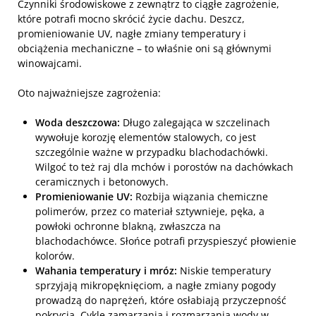
Czynniki środowiskowe z zewnątrz to ciągłe zagrożenie,
które potrafi mocno skrócić życie dachu. Deszcz,
promieniowanie UV, nagłe zmiany temperatury i
obciążenia mechaniczne – to właśnie oni są głównymi
winowajcami.
Oto najważniejsze zagrożenia:
Woda deszczowa:
Długo zalegająca w szczelinach
wywołuje korozję elementów stalowych, co jest
szczególnie ważne w przypadku blachodachówki.
Wilgoć to też raj dla mchów i porostów na dachówkach
ceramicznych i betonowych.
Promieniowanie UV:
Rozbija wiązania chemiczne
polimerów, przez co materiał sztywnieje, pęka, a
powłoki ochronne blakną, zwłaszcza na
blachodachówce. Słońce potrafi przyspieszyć płowienie
kolorów.
Wahania temperatury i mróz:
Niskie temperatury
sprzyjają mikropęknięciom, a nagłe zmiany pogody
prowadzą do naprężeń, które osłabiają przyczepność
pokrycia. Cykle zamarzania i rozmarzania wody w