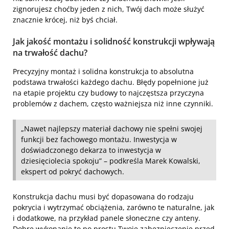
zignorujesz choćby jeden z nich, Twój dach może służyć
znacznie krócej, niż byś chciał.
Jak jakość montażu i solidność konstrukcji wpływają
na trwałość dachu?
Precyzyjny montaż i solidna konstrukcja to absolutna
podstawa trwałości każdego dachu. Błędy popełnione już
na etapie projektu czy budowy to najczęstsza przyczyna
problemów z dachem, często ważniejsza niż inne czynniki.
„Nawet najlepszy materiał dachowy nie spełni swojej
funkcji bez fachowego montażu. Inwestycja w
doświadczonego dekarza to inwestycja w
dziesięciolecia spokoju” – podkreśla Marek Kowalski,
ekspert od pokryć dachowych.
Konstrukcja dachu musi być dopasowana do rodzaju
pokrycia i wytrzymać obciążenia, zarówno te naturalne, jak
i dodatkowe, na przykład panele słoneczne czy anteny.
Dobre wykonanie to po prostu Twoje zabezpieczenie przed