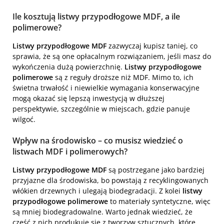
Ile kosztują listwy przypodłogowe MDF, a ile
polimerowe?
Listwy przypodłogowe MDF
zazwyczaj kupisz taniej, co
sprawia, że są one opłacalnym rozwiązaniem, jeśli masz do
wykończenia dużą powierzchnię.
Listwy przypodłogowe
polimerowe
są z reguły droższe niż MDF. Mimo to, ich
świetna trwałość i niewielkie wymagania konserwacyjne
mogą okazać się lepszą inwestycją w dłuższej
perspektywie, szczególnie w miejscach, gdzie panuje
wilgoć.
Wpływ na środowisko – co musisz wiedzieć o
listwach MDF i polimerowych?
Listwy przypodłogowe MDF
są postrzegane jako bardziej
przyjazne dla środowiska, bo powstają z recyklingowanych
włókien drzewnych i ulegają biodegradacji. Z kolei
listwy
przypodłogowe polimerowe
to materiały syntetyczne, więc
są mniej biodegradowalne. Warto jednak wiedzieć, że
część z nich produkuje się z tworzyw sztucznych, które