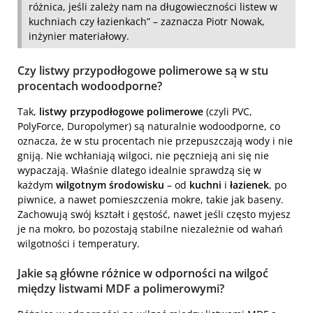
różnica, jeśli zależy nam na długowieczności listew w
kuchniach czy łazienkach” – zaznacza Piotr Nowak,
inżynier materiałowy.
Czy listwy przypodłogowe polimerowe są w stu
procentach wodoodporne?
Tak,
listwy przypodłogowe polimerowe
(czyli PVC,
PolyForce, Duropolymer) są naturalnie wodoodporne, co
oznacza, że w stu procentach nie przepuszczają wody i nie
gniją. Nie wchłaniają wilgoci, nie pęcznieją ani się nie
wypaczają. Właśnie dlatego idealnie sprawdzą się w
każdym
wilgotnym środowisku
– od
kuchni
i
łazienek
, po
piwnice, a nawet pomieszczenia mokre, takie jak baseny.
Zachowują swój kształt i gęstość, nawet jeśli często myjesz
je na mokro, bo pozostają stabilne niezależnie od wahań
wilgotności i temperatury.
Jakie są główne różnice w odporności na wilgoć
między listwami MDF a polimerowymi?