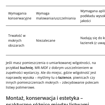
Wymagana apli
Wymagania
Wymaga
podkładu wysok
konserwacyjne
malowania/uszczelniania
jakości
Trwałość w
Nadają się do k
mokrych
Niezalecane
łazienek (z uwa
obszarach
Jeśli masz pomieszczenia o umiarkowanej wilgotności, na
przykład
kuchnię
, MR-MDF z dobrym uszczelnieniem w
zupełności wystarczy. Ale do miejsc, gdzie wilgotność jest
naprawdę wysoka – myślimy tu o
łazience
, piwnicach czy
innych pomieszczeniach mokrych – zdecydowanie polecam
listwy polimerowe.
Montaż, konserwacja i estetyka –
praktyczne różnice między listwami