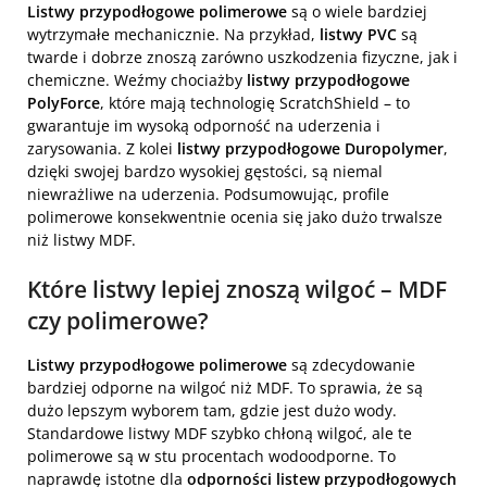
Listwy przypodłogowe polimerowe
są o wiele bardziej
wytrzymałe mechanicznie. Na przykład,
listwy PVC
są
twarde i dobrze znoszą zarówno uszkodzenia fizyczne, jak i
chemiczne. Weźmy chociażby
listwy przypodłogowe
PolyForce
, które mają technologię ScratchShield – to
gwarantuje im wysoką odporność na uderzenia i
zarysowania. Z kolei
listwy przypodłogowe Duropolymer
,
dzięki swojej bardzo wysokiej gęstości, są niemal
niewrażliwe na uderzenia. Podsumowując, profile
polimerowe konsekwentnie ocenia się jako dużo trwalsze
niż listwy MDF.
Które listwy lepiej znoszą wilgoć – MDF
czy polimerowe?
Listwy przypodłogowe polimerowe
są zdecydowanie
bardziej odporne na wilgoć niż MDF. To sprawia, że są
dużo lepszym wyborem tam, gdzie jest dużo wody.
Standardowe listwy MDF szybko chłoną wilgoć, ale te
polimerowe są w stu procentach wodoodporne. To
naprawdę istotne dla
odporności listew przypodłogowych