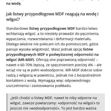
na wodę
.
Jak listwy przypodłogowe MDF reagują na wodę i
wilgoć?
Standardowe
listwy przypodłogowe MDF
bardzo łatwo
wchłaniają wilgoć, a to niestety prowadzi do pęcznienia,
wypaczania, rozwarstwiania i deformacji materiału.
Dlatego właśnie nie polecam ich do pomieszczeń, gdzie
panuje wysoka wilgotność. Masz jednak opcję
listew
przypodłogowych MDF o podwyższonej odporności na
wilgoć (MR-MDF)
. Oferują one poprawioną odporność –
nawet o 60-70% lepszą, ze spęcznieniem poniżej 4% – ale
wciąż nie są w pełni wodoodporne. MR-MDF dobrze sobie
radzą z wilgocią w powietrzu, jednak nie z bezpośrednim
kontaktem z wodą. Wymagają więc odpowiedniego
uszczelnienia i zastosowania podkładu.
„Jeśli chodzi o listwy MDF, nawet te niby odporne na
wilgoć, zawsze powtarzamy: »odporność na wilgoć« to
jeszcze nie »wodoodporność«. To jest bardzo ważna