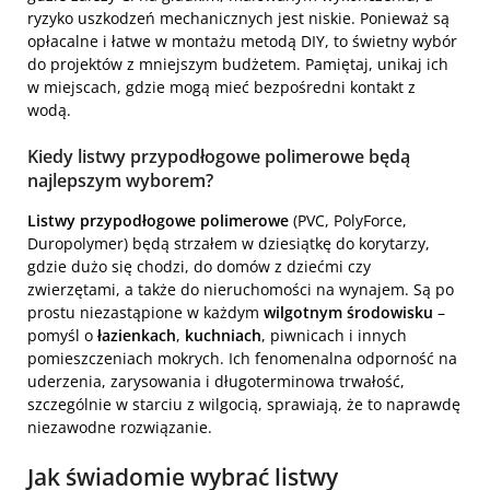
ryzyko uszkodzeń mechanicznych jest niskie. Ponieważ są
opłacalne i łatwe w montażu metodą DIY, to świetny wybór
do projektów z mniejszym budżetem. Pamiętaj, unikaj ich
w miejscach, gdzie mogą mieć bezpośredni kontakt z
wodą.
Kiedy listwy przypodłogowe polimerowe będą
najlepszym wyborem?
Listwy przypodłogowe polimerowe
(PVC, PolyForce,
Duropolymer) będą strzałem w dziesiątkę do korytarzy,
gdzie dużo się chodzi, do domów z dziećmi czy
zwierzętami, a także do nieruchomości na wynajem. Są po
prostu niezastąpione w każdym
wilgotnym środowisku
–
pomyśl o
łazienkach
,
kuchniach
, piwnicach i innych
pomieszczeniach mokrych. Ich fenomenalna odporność na
uderzenia, zarysowania i długoterminowa trwałość,
szczególnie w starciu z wilgocią, sprawiają, że to naprawdę
niezawodne rozwiązanie.
Jak świadomie wybrać listwy