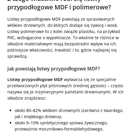
przypodłogowe MDF i polimerowe?
Listwy przypodłogowe MDF powstają ze sprasowanych
włókien drzewnych, do których dodaje się żywicę i wosk.
Listwy polimerowe to z kolei związki plastiku, na przykład
PVC, wzbogacone o wypełniacze. To właśnie te różnice w
składzie materiałowym mają bezpośredni wpływ na ich
późniejsze właściwości, trwałość i to, gdzie najlepiej się
sprawdzą.
Jak powstają listwy przypodłogowe MDF?
Listwy przypodłogowe MDF
wytwarza się ze specjalnie
przetworzonych płyt pilśniowych średniej gęstości – często
nazywa się je inżynieryjnymi panelami drewnianymi. W ich
składzie znajdziesz:
około 80–82% włókien drzewnych (zarówno z twardego,
jak i miękkiego drewna),
około 9–10% syntetycznego spoiwa żywicznego,
przeważnie mocznikowo-formaldehydowego,