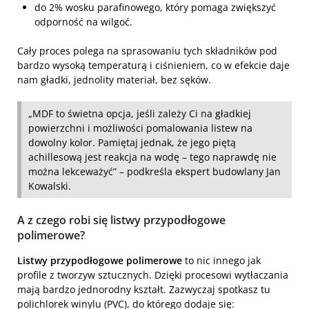
do 2% wosku parafinowego, który pomaga zwiększyć
odporność na wilgoć.
Cały proces polega na sprasowaniu tych składników pod
bardzo wysoką temperaturą i ciśnieniem, co w efekcie daje
nam gładki, jednolity materiał, bez sęków.
„MDF to świetna opcja, jeśli zależy Ci na gładkiej
powierzchni i możliwości pomalowania listew na
dowolny kolor. Pamiętaj jednak, że jego piętą
achillesową jest reakcja na wodę – tego naprawdę nie
można lekceważyć” – podkreśla ekspert budowlany Jan
Kowalski.
A z czego robi się listwy przypodłogowe
polimerowe?
Listwy przypodłogowe polimerowe
to nic innego jak
profile z tworzyw sztucznych. Dzięki procesowi wytłaczania
mają bardzo jednorodny kształt. Zazwyczaj spotkasz tu
polichlorek winylu (PVC), do którego dodaje się: