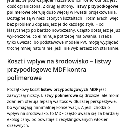
jednak, że pod względem kształtów ich różnorodność jest
dość ograniczona. Z drugiej strony,
listwy przypodłogowe
polimerowe
oferują dużo więcej w kwestii projektowania.
Dostępne są w niezliczonych kształtach i rozmiarach, więc
bez problemu dopasujesz je do każdego stylu – od
klasycznego po bardzo nowoczesny. Często dostajesz je już
wykończone, co eliminuje potrzebę malowania. Trzeba
tylko uważać, bo podstawowe modele PVC mogą wyglądać
trochę mniej naturalnie, jeśli nie wybierzesz ich starannie.
Koszt i wpływ na środowisko – listwy
przypodłogowe MDF kontra
polimerowe
Początkowy koszt
listew przypodłogowych MDF
jest
zazwyczaj niższy.
Listwy polimerowe
są droższe, ale moim
zdaniem oferują lepszą wartość w dłuższej perspektywie,
bo wymagają minimalnej konserwacji. A jeśli chodzi o
wpływ na środowisko, to MDF często uważa się za bardziej
ekologiczny, bo powstaje z recyklingowanych włókien
drzewnych.