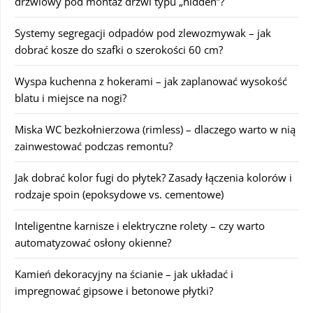
drzwiowy pod montaż drzwi typu „hidden”?
Systemy segregacji odpadów pod zlewozmywak – jak
dobrać kosze do szafki o szerokości 60 cm?
Wyspa kuchenna z hokerami – jak zaplanować wysokość
blatu i miejsce na nogi?
Miska WC bezkołnierzowa (rimless) – dlaczego warto w nią
zainwestować podczas remontu?
Jak dobrać kolor fugi do płytek? Zasady łączenia kolorów i
rodzaje spoin (epoksydowe vs. cementowe)
Inteligentne karnisze i elektryczne rolety – czy warto
automatyzować osłony okienne?
Kamień dekoracyjny na ścianie – jak układać i
impregnować gipsowe i betonowe płytki?