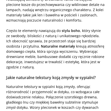
plecione kosze do przechowywania czy wiklinowe detale na
lampach, nadają wnętrzu organicznego charakteru. Z kolei
materiały takie jak len i bawełna w pościeli i zasłonach,
wzmacniają poczucie naturalności i komfortu.
Często te elementy nawiązują do
stylu boho
, który słynie
ze swobody, bliskości z naturą i unikatowego rękodzieła.
Ich obecność sprawia, że przestrzeń staje się bardziej
osobista i przytulna.
Naturalne materiały
kreują atmosferę
domowego ciepła, która sprzyja wyciszeniu. Wybierając
drewniane meble, bambusowe dodatki czy ręcznie robione
dekoracje, inwestujesz w trwałość i estetykę, która jest w
zgodzie z naturą.
Jakie naturalne tekstury koją zmysły w sypialni?
Naturalne tekstury w sypialni koją zmysły, oferując
różnorodność i przyjemność w dotyku, co wzbogaca całe
doświadczenie relaksu. Połączenie szorstkiego drewna,
gładkiego lnu czy miękkiej bawełny subtelnie stymuluje
zmysł dotyku. Wzory plecionek w koszach czy dywanach