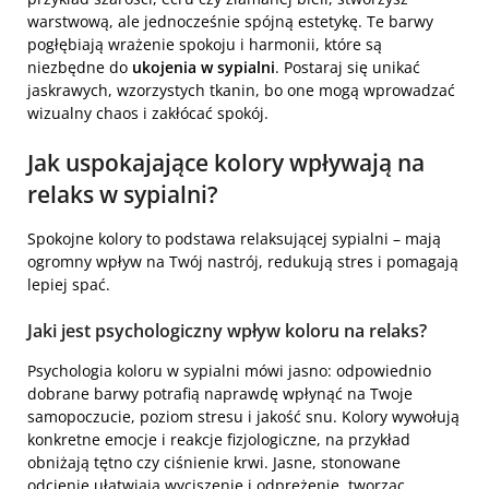
warstwową, ale jednocześnie spójną estetykę. Te barwy
pogłębiają wrażenie spokoju i harmonii, które są
niezbędne do
ukojenia w sypialni
. Postaraj się unikać
jaskrawych, wzorzystych tkanin, bo one mogą wprowadzać
wizualny chaos i zakłócać spokój.
Jak
uspokajające kolory
wpływają na
relaks w sypialni?
Spokojne kolory to podstawa relaksującej sypialni – mają
ogromny wpływ na Twój nastrój, redukują stres i pomagają
lepiej spać.
Jaki jest psychologiczny wpływ koloru na relaks?
Psychologia koloru w sypialni mówi jasno: odpowiednio
dobrane barwy potrafią naprawdę wpłynąć na Twoje
samopoczucie, poziom stresu i jakość snu. Kolory wywołują
konkretne emocje i reakcje fizjologiczne, na przykład
obniżają tętno czy ciśnienie krwi. Jasne, stonowane
odcienie ułatwiają wyciszenie i odprężenie, tworząc