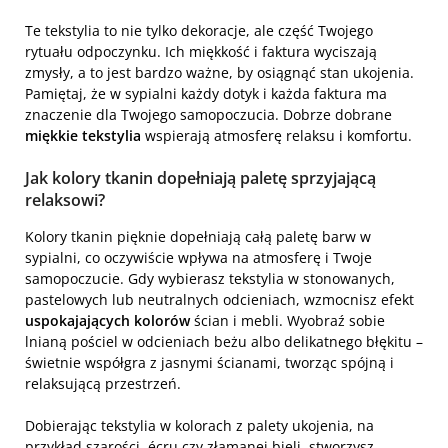
Te tekstylia to nie tylko dekoracje, ale część Twojego
rytuału odpoczynku. Ich miękkość i faktura wyciszają
zmysły, a to jest bardzo ważne, by osiągnąć stan ukojenia.
Pamiętaj, że w sypialni każdy dotyk i każda faktura ma
znaczenie dla Twojego samopoczucia. Dobrze dobrane
miękkie tekstylia
wspierają atmosferę relaksu i komfortu.
Jak kolory tkanin dopełniają paletę sprzyjającą
relaksowi?
Kolory tkanin pięknie dopełniają całą paletę barw w
sypialni, co oczywiście wpływa na atmosferę i Twoje
samopoczucie. Gdy wybierasz tekstylia w stonowanych,
pastelowych lub neutralnych odcieniach, wzmocnisz efekt
uspokajających kolorów
ścian i mebli. Wyobraź sobie
lnianą pościel w odcieniach beżu albo delikatnego błękitu –
świetnie współgra z jasnymi ścianami, tworząc spójną i
relaksującą przestrzeń.
Dobierając tekstylia w kolorach z palety ukojenia, na
przykład szarości, écru czy złamanej bieli, stworzysz