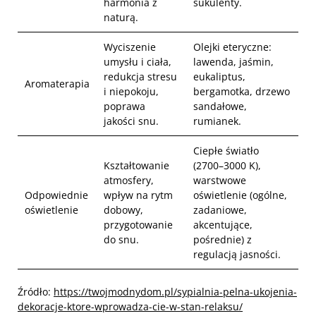
harmonia z
sukulenty.
naturą.
Wyciszenie
Olejki eteryczne:
umysłu i ciała,
lawenda, jaśmin,
redukcja stresu
eukaliptus,
Aromaterapia
i niepokoju,
bergamotka, drzewo
poprawa
sandałowe,
jakości snu.
rumianek.
Ciepłe światło
Kształtowanie
(2700–3000 K),
atmosfery,
warstwowe
Odpowiednie
wpływ na rytm
oświetlenie (ogólne,
oświetlenie
dobowy,
zadaniowe,
przygotowanie
akcentujące,
do snu.
pośrednie) z
regulacją jasności.
Źródło:
https://twojmodnydom.pl/sypialnia-pelna-ukojenia-
dekoracje-ktore-wprowadza-cie-w-stan-relaksu/