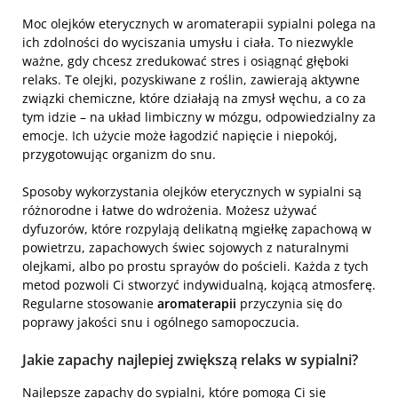
Moc olejków eterycznych w aromaterapii sypialni polega na
ich zdolności do wyciszania umysłu i ciała. To niezwykle
ważne, gdy chcesz zredukować stres i osiągnąć głęboki
relaks. Te olejki, pozyskiwane z roślin, zawierają aktywne
związki chemiczne, które działają na zmysł węchu, a co za
tym idzie – na układ limbiczny w mózgu, odpowiedzialny za
emocje. Ich użycie może łagodzić napięcie i niepokój,
przygotowując organizm do snu.
Sposoby wykorzystania olejków eterycznych w sypialni są
różnorodne i łatwe do wdrożenia. Możesz używać
dyfuzorów, które rozpylają delikatną mgiełkę zapachową w
powietrzu, zapachowych świec sojowych z naturalnymi
olejkami, albo po prostu sprayów do pościeli. Każda z tych
metod pozwoli Ci stworzyć indywidualną, kojącą atmosferę.
Regularne stosowanie
aromaterapii
przyczynia się do
poprawy jakości snu i ogólnego samopoczucia.
Jakie zapachy najlepiej zwiększą relaks w sypialni?
Najlepsze zapachy do sypialni, które pomogą Ci się