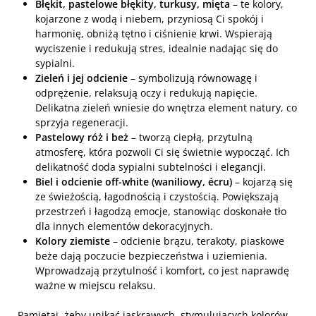
Błękit, pastelowe błękity, turkusy, mięta
– te kolory,
kojarzone z wodą i niebem, przyniosą Ci spokój i
harmonię, obniżą tętno i ciśnienie krwi. Wspierają
wyciszenie i redukują stres, idealnie nadając się do
sypialni.
Zieleń i jej odcienie
– symbolizują równowagę i
odprężenie, relaksują oczy i redukują napięcie.
Delikatna zieleń wniesie do wnętrza element natury, co
sprzyja regeneracji.
Pastelowy róż i beż
– tworzą ciepłą, przytulną
atmosferę, która pozwoli Ci się świetnie wypocząć. Ich
delikatność doda sypialni subtelności i elegancji.
Biel i odcienie off-white (waniliowy, écru)
– kojarzą się
ze świeżością, łagodnością i czystością. Powiększają
przestrzeń i łagodzą emocje, stanowiąc doskonałe tło
dla innych elementów dekoracyjnych.
Kolory ziemiste
– odcienie brązu, terakoty, piaskowe
beże dają poczucie bezpieczeństwa i uziemienia.
Wprowadzają przytulność i komfort, co jest naprawdę
ważne w miejscu relaksu.
Pamiętaj, żeby unikać jaskrawych, stymulujących kolorów,