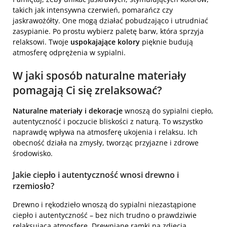
takich jak intensywna czerwień, pomarańcz czy
jaskrawożółty. One mogą działać pobudzająco i utrudniać
zasypianie. Po prostu wybierz paletę barw, która sprzyja
relaksowi. Twoje
uspokajające kolory
pięknie budują
atmosferę odprężenia w sypialni.
W jaki sposób
naturalne materiały
pomagają Ci się zrelaksować?
Naturalne materiały i dekoracje
wnoszą do sypialni ciepło,
autentyczność i poczucie bliskości z naturą. To wszystko
naprawdę wpływa na atmosferę ukojenia i relaksu. Ich
obecność działa na zmysły, tworząc przyjazne i zdrowe
środowisko.
Jakie ciepło i autentyczność wnosi drewno i
rzemiosło?
Drewno i rękodzieło wnoszą do sypialni niezastąpione
ciepło i autentyczność – bez nich trudno o prawdziwie
relaksującą atmosferę. Drewniane ramki na zdjęcia,