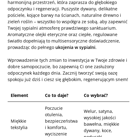
harmonijną przestrzeń, która zaprasza do głębokiego
odpoczynku i regeneracji. Puszyste dywany, delikatne
pościele, kojące barwy na ścianach, naturalne drewno i
zieleń roślin – wszystko to współgra ze sobą, aby zapewnić
Twojej sypialni atmosferę prawdziwego sanktuarium.
Aromatyczne olejki eteryczne oraz ciepłe, regulowane
światło dopełniają to multisensoryczne doświadczenie,
prowadząc do pełnego
ukojenia w sypialni
.
Wprowadzenie tych zmian to inwestycja w Twoje zdrowie i
dobre samopoczucie, bo zapewnią Ci one zasłużony
odpoczynek każdego dnia. Zacznij tworzyć swoją oazę
spokoju już dziś i ciesz się głębokim, regenerującym snem!
Element
Co to daje?
Co wybrać?
Poczucie
Welur, satyna,
otulenia,
wysokiej jakości
Miękkie
bezpieczeństwa
bawełna, miękkie
tekstylia
i komfortu,
dywany, koce,
wyciszenie
poduszki.