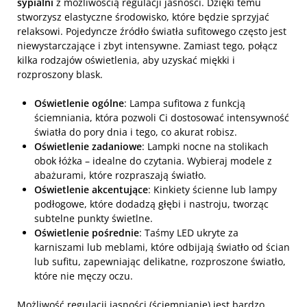
sypialni
z możliwością regulacji jasności. Dzięki temu
stworzysz elastyczne środowisko, które będzie sprzyjać
relaksowi. Pojedyncze źródło światła sufitowego często jest
niewystarczające i zbyt intensywne. Zamiast tego, połącz
kilka rodzajów oświetlenia, aby uzyskać miękki i
rozproszony blask.
Oświetlenie ogólne
: Lampa sufitowa z funkcją
ściemniania, która pozwoli Ci dostosować intensywność
światła do pory dnia i tego, co akurat robisz.
Oświetlenie zadaniowe
: Lampki nocne na stolikach
obok łóżka – idealne do czytania. Wybieraj modele z
abażurami, które rozpraszają światło.
Oświetlenie akcentujące
: Kinkiety ścienne lub lampy
podłogowe, które dodadzą głębi i nastroju, tworząc
subtelne punkty świetlne.
Oświetlenie pośrednie
: Taśmy LED ukryte za
karniszami lub meblami, które odbijają światło od ścian
lub sufitu, zapewniając delikatne, rozproszone światło,
które nie męczy oczu.
Możliwość regulacji jasności (ściemnianie) jest bardzo