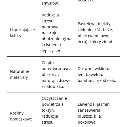
zmysłów.
Redukcja
stresu,
Pastelowe błękity,
poprawa
Uspokajające
zielenie, róż, beże,
nastroju,
kolory
biele (waniliowy,
obniżenie tętna
écru), kolory ziemi.
i ciśnienia,
lepszy sen.
Ciepło,
autentyczność,
Drewno, wiklina,
Naturalne
bliskość z
len, bawełna,
materiały
naturą, zdrowe
bambus, rękodzieło.
środowisko.
Oczyszczanie
powietrza z
Lawenda, jaśmin,
toksyn,
sansewieria,
Rośliny
redukcja
bluszcz, lilia
doniczkowe
stresu,
pokojowa,