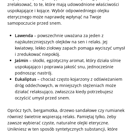
zrelaksować, to te, które mają udowodnione właściwości
uspokajające i kojące. Wybór odpowiedniego olejku
eterycznego może naprawdę wpłynąć na Twoje
samopoczucie przed snem.
Lawenda
– powszechnie uważana za jeden z
najskuteczniejszych olejków na sen i relaks. Jej
kwiatowy, lekko ziołowy zapach pomaga wyciszyć umysł
i zredukować niepokój.
Jaśmin
– słodki, egzotyczny aromat, który działa silnie
uspokajająco i poprawia jakość snu, jednocześnie
podnosząc nastrój.
Eukaliptus
– chociaż często kojarzony z odświeżaniem
dróg oddechowych, w mniejszych stężeniach może
działać relaksująco, zwłaszcza kiedy potrzebujesz
oczyścić umysł przed snem.
Oprócz tych, bergamotka, drzewo sandałowe czy rumianek
również świetnie wspierają relaks. Pamiętaj tylko, żeby
zawsze wybierać czyste, naturalne olejki eteryczne.
Unikniesz w ten sposób syntetycznych substancji, które