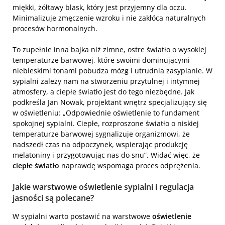
miękki, żółtawy blask, który jest przyjemny dla oczu.
Minimalizuje zmęczenie wzroku i nie zakłóca naturalnych
procesów hormonalnych.
To zupełnie inna bajka niż zimne, ostre światło o wysokiej
temperaturze barwowej, które swoimi dominującymi
niebieskimi tonami pobudza mózg i utrudnia zasypianie. W
sypialni zależy nam na stworzeniu przytulnej i intymnej
atmosfery, a ciepłe światło jest do tego niezbędne. Jak
podkreśla Jan Nowak, projektant wnętrz specjalizujący się
w oświetleniu: „Odpowiednie oświetlenie to fundament
spokojnej sypialni. Ciepłe, rozproszone światło o niskiej
temperaturze barwowej sygnalizuje organizmowi, że
nadszedł czas na odpoczynek, wspierając produkcję
melatoniny i przygotowując nas do snu”. Widać więc, że
ciepłe światło
naprawdę wspomaga proces odprężenia.
Jakie warstwowe
oświetlenie sypialni
i regulacja
jasności są polecane?
W sypialni warto postawić na warstwowe
oświetlenie