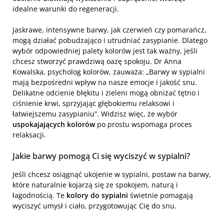
idealne warunki do regeneracji.
Jaskrawe, intensywne barwy, jak czerwień czy pomarańcz,
mogą działać pobudzająco i utrudniać zasypianie. Dlatego
wybór odpowiedniej palety kolorów jest tak ważny, jeśli
chcesz stworzyć prawdziwą oazę spokoju. Dr Anna
Kowalska, psycholog kolorów, zauważa: „Barwy w sypialni
mają bezpośredni wpływ na nasze emocje i jakość snu.
Delikatne odcienie błękitu i zieleni mogą obniżać tętno i
ciśnienie krwi, sprzyjając głębokiemu relaksowi i
łatwiejszemu zasypianiu”. Widzisz więc, że wybór
uspokajających kolorów
po prostu wspomaga proces
relaksacji.
Jakie barwy pomogą Ci się wyciszyć w sypialni?
Jeśli chcesz osiągnąć ukojenie w sypialni, postaw na barwy,
które naturalnie kojarzą się ze spokojem, naturą i
łagodnością. Te
kolory do sypialni
świetnie pomagają
wyciszyć umysł i ciało, przygotowując Cię do snu.