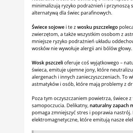
minimalizują ryzyko podrażnień i przynoszą
alternatywą dla świec parafinowych.
Świece sojowe
i te z
wosku pszczelego
poleca
zwierzętom, a także wszystkim osobom z astm
mniejsze ryzyko podrażnień układu oddecho
wosków nie wywołuje alergii ani bólów głowy.
Wosk pszczeli
oferuje coś wyjątkowego – nat
świeca, emituje ujemne jony, które neutralizu
alergenach i innych zanieczyszczeniach. To wł
astmatyków i osób, które mają problemy z 
Poza tym oczyszczaniem powietrza, świece z
samopoczucia. Delikatny,
naturalny zapach 
pomaga zmniejszyć stres i poprawia nastrój.
elektromagnetyczne, które emitują nasze ele