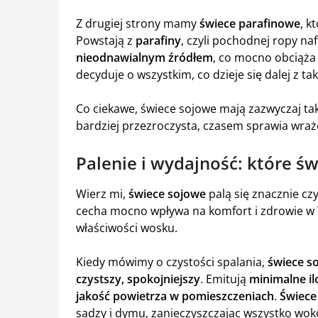
Z drugiej strony mamy
świece parafinowe
, k
Powstają z
parafiny
, czyli pochodnej ropy naft
nieodnawialnym źródłem
, co mocno obciąża
decyduje o wszystkim, co dzieje się dalej z ta
Co ciekawe, świece sojowe mają zazwyczaj t
bardziej przezroczysta, czasem sprawia wraże
Palenie i wydajność: które świ
Wierz mi,
świece sojowe
palą się znacznie czyś
cecha mocno wpływa na komfort i zdrowie w
właściwości wosku.
Kiedy mówimy o czystości spalania,
świece s
czystszy, spokojniejszy
. Emitują
minimalne il
jakość powietrza w pomieszczeniach
.
Świece
sadzy i dymu, zanieczyszczając wszystko wokó