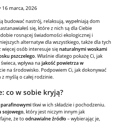
 16 marca, 2026
 budować nastrój, relaksują, wypełniają dom
tanawiałeś się, które z nich są dla Ciebie
 dobie rosnącej świadomości ekologicznej i
ejszych alternatyw dla wszystkiego, także dla tych
 więcej osób interesuje się
naturalnymi woskami
osku pszczelego
. Właśnie dlatego pokażę Ci, jak
t świeca, wpływa na
jakość powietrza w
ście na środowisko. Podpowiem Ci, jak dokonywać
myślą o całej rodzinie.
: co w sobie kryją?
 parafinowymi
tkwi w ich składzie i pochodzeniu.
u sojowego
, który jest niczym innym jak
ajne, że to
odnawialne źródło
– wybierając je,