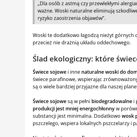
„Dla osób z astmą czy przewlekłymi alergia
ważne. Woski naturalne eliminują szkodliw
ryzyko zaostrzenia objawów”.
Woski te dodatkowo łagodzą nieżyt górnych d
przecież nie drażnią układu oddechowego.
Ślad ekologiczny: które świec
Świece sojowe
i inne
naturalne woski do do
świece parafinowe, wspierając zrównoważony r
są o wiele bardziej przyjazne dla naszej plane
Świece sojowe
są w pełni
biodegradowalne
i
produkcji jest mniej energochłonny
w porówna
substancji jest minimalna. Dodatkowo
wosk p
pszczelego, wspiera lokalnych pszczelarzy i pa