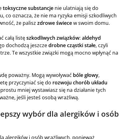
ne
toksyczne substancje
nie ulatniają się do
u, co oznacza, że nie ma ryzyka emisji szkodliwych
ność, że palisz
zdrowe świece
w swoim domu.
ć całą listę
szkodliwych związków
:
aldehyd
ego dochodzą jeszcze
drobne cząstki stałe
, czyli
etrze. Te wszystkie związki mogą mocno wpłynąć na
rawdę poważny. Mogą wywoływać
bóle głowy
,
etę przyczyniać się do
rozwoju chorób układu
 prostu mniej wystawiasz się na działanie tych
ważne, jeśli jesteś osobą wrażliwą.
lepszy wybór dla alergików i osób
dla alergików i osób wrażliwych, ponieważ