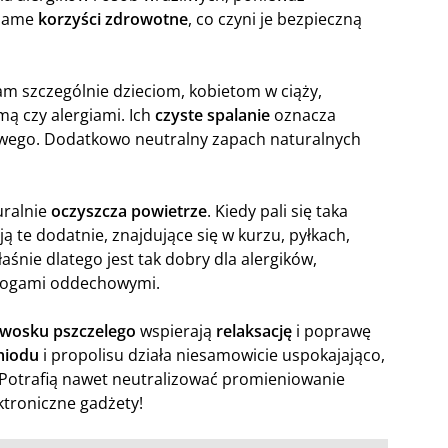
 same
korzyści zdrowotne
, co czyni je bezpieczną
m szczególnie dzieciom, kobietom w ciąży,
ą czy alergiami. Ich
czyste spalanie
oznacza
wego. Dodatkowo neutralny zapach naturalnych
uralnie
oczyszcza powietrze
. Kiedy pali się taka
ją te dodatnie, znajdujące się w kurzu, pyłkach,
aśnie dlatego jest tak dobry dla alergików,
drogami oddechowymi.
wosku pszczelego
wspierają
relaksację
i poprawę
miodu
i propolisu działa niesamowicie uspokajająco,
 Potrafią nawet neutralizować promieniowanie
ktroniczne gadżety!