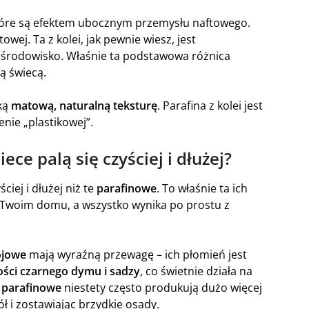
tóre są efektem ubocznym przemysłu naftowego.
owej. Ta z kolei, jak pewnie wiesz, jest
 środowisko. Właśnie ta podstawowa różnica
ką świecą.
aką
matową, naturalną teksturę
. Parafina z kolei jest
nie „plastikowej”.
ece palą się czyściej i dłużej?
ciej i dłużej niż te
parafinowe
. To właśnie ta ich
 Twoim domu, a wszystko wynika po prostu z
ojowe
mają wyraźną przewagę – ich płomień jest
ości czarnego dymu i sadzy
, co świetnie działa na
 parafinowe
niestety często produkują dużo więcej
ł i zostawiając brzydkie osady.