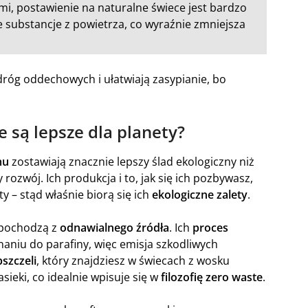
mi, postawienie na naturalne świece jest bardzo
e substancje z powietrza, co wyraźnie zmniejsza
róg oddechowych i ułatwiają zasypianie, bo
e są lepsze dla planety?
mu
zostawiają znacznie lepszy ślad ekologiczny niż
ozwój. Ich produkcja i to, jak się ich pozbywasz,
ty – stąd właśnie biorą się ich
ekologiczne zalety
.
 pochodzą z
odnawialnego źródła
. Ich
proces
niu do parafiny, więc emisja szkodliwych
szczeli
, który znajdziesz w świecach z wosku
sieki, co idealnie wpisuje się w
filozofię zero waste
.