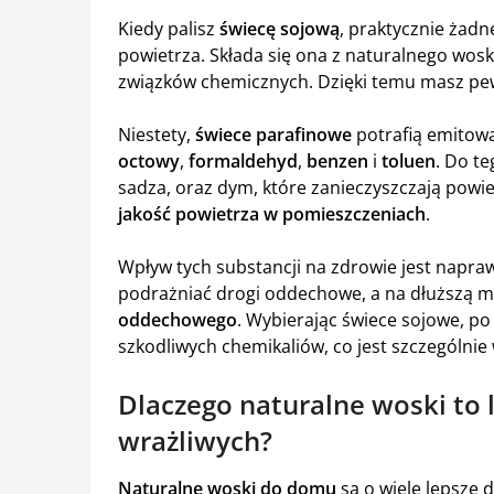
Kiedy palisz
świecę sojową
, praktycznie żad
powietrza. Składa się ona z naturalnego wosk
związków chemicznych. Dzięki temu masz pew
Niestety,
świece parafinowe
potrafią emitowa
octowy
,
formaldehyd
,
benzen
i
toluen
. Do t
sadza, oraz dym, które zanieczyszczają powi
jakość powietrza w pomieszczeniach
.
Wpływ tych substancji na zdrowie jest nap
podrażniać drogi oddechowe, a na dłuższą m
oddechowego
. Wybierając świece sojowe, po
szkodliwych chemikaliów, co jest szczególnie 
Dlaczego naturalne woski to 
wrażliwych?
Naturalne woski do domu
są o wiele lepsze 