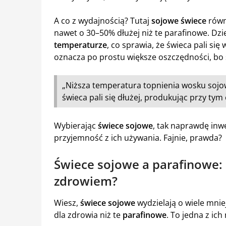
A co z wydajnością? Tutaj
sojowe świece
równ
nawet o 30–50% dłużej niż te parafinowe. Dzi
temperaturze
, co sprawia, że świeca pali się 
oznacza po prostu większe oszczędności, bo ś
„Niższa temperatura topnienia wosku sojow
świeca pali się dłużej, produkując przy tym 
Wybierając
świece sojowe
, tak naprawdę inw
przyjemność z ich używania. Fajnie, prawda?
Świece sojowe a parafinowe:
zdrowiem?
Wiesz,
świece sojowe
wydzielają o wiele mni
dla zdrowia niż te
parafinowe
. To jedna z ich