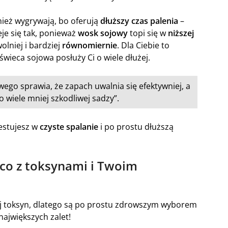
ież wygrywają, bo oferują
dłuższy czas palenia
–
eje się tak, ponieważ
wosk sojowy
topi się w
niższej
wolniej i bardziej
równomiernie
. Dla Ciebie to
wieca sojowa posłuży Ci o wiele dłużej.
ego sprawia, że zapach uwalnia się efektywniej, a
o wiele mniej szkodliwej sadzy”.
estujesz w
czyste spalanie
i po prostu dłuższą
 co z toksynami i Twoim
ej toksyn, dlatego są po prostu zdrowszym wyborem
 największych zalet!