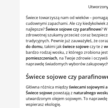
Utworzony
Świece towarzyszą nam od wieków – pomagają
cudownymi zapachami. Ale czy kiedykolwiek zas
najlepsze?
Świece sojowe czy parafinowe
? W
zdrowotnej szukamy przecież coraz bezpieczni
tradycyjnych. Pewnie już zauważyłeś, że coraz
do domu
, takimi jak
świece sojowe
czy te z
w
bardzo rodzaj wosku, z którego zrobiona jes
pomieszczeniach
, na Twoje zdrowie i oczywi
naprawdę świadomych wyborów zakupowych z 
Świece sojowe czy parafinowe
Główna różnica między
świecami sojowymi a
Świece sojowe
powstają z
naturalnego wosk
utwardzonym olejem sojowym. To naprawdę f
wspierasz ekologię.