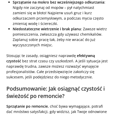
Sprzątanie na mokro bez wcześniejszego odkurzania
:
Nigdy nie zaczynaj od mopów – pył natychmiast
zamieni się w błoto! Najpierw usuń gruz i kurz
odkurzaczem przemysłowym, a podczas mycia często
zmieniaj wodę i ściereczki.
Niedostateczne wietrzenie i brak planu
: Zawsze wietrz
pomieszczenia, zwłaszcza gdy używasz chemikaliów.
Zaplanuj sobie pracę tak, żeby nie wracać do już
wyczyszczonych miejsc.
Stosując te zasady, osiągniesz naprawdę
efektywną
czystość
bez strat czasu czy uszkodzeń. A jeśli sytuacja jest
naprawdę trudna, zawsze możesz rozważyć wynajęcie
profesjonalistów. Całe przedsięwzięcie zakończy się
sukcesem, jeśli podejdziesz do niego metodycznie.
Podsumowanie: Jak osiągnąć czystość i
świeżość po remoncie?
Sprzątanie po remoncie
, choć bywa wymagające, potrafi
dać mnóstwo satysfakcji, gdy widzisz, jak Twoje odnowione