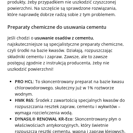
produkty, żeby przypadkiem nie uszkodzić czyszczonej
powierzchni. Na szczęście są sprawdzone rozwiązania,
które naprawdę dobrze radzą sobie z tym problemem.
Preparaty chemiczne do usuwania cementu
Jeśli chodzi o
usuwanie osadów z cementu
,
najskuteczniejsze są specjalistyczne preparaty chemiczne,
czyli środki na bazie kwasów. Działają, rozpuszczając
składniki cementu i zapraw. Zawsze, ale to zawsze
postępuj zgodnie z instrukcją producenta, żeby nie
uszkodzić powierzchni!
PRO HCL
: To skoncentrowany preparat na bazie kwasu
chlorowodorowego, skuteczny już w 1% roztworze
wodnym.
HMK R65
: Środek z zawartością specjalnych kwasów do
rozpuszczania resztek zapraw, cementu i wykwitów –
wymaga rozcieńczenia wodą.
DYNASIL® RENOWAL KR-Eco
: Skoncentrowany płyn o
właściwościach antykorozyjnych, który świetnie
rozpuszcza resztki cementu, wapna i zapraw klejowych.