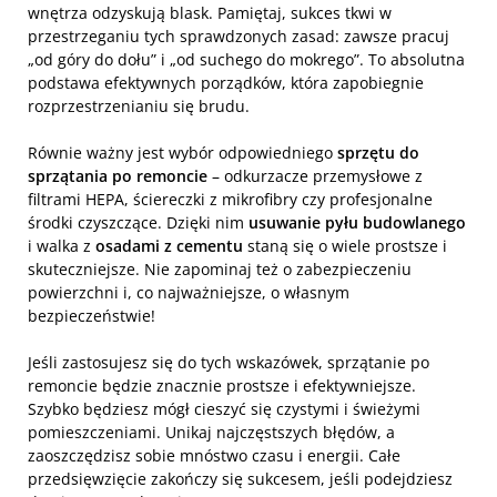
wnętrza odzyskują blask. Pamiętaj, sukces tkwi w
przestrzeganiu tych sprawdzonych zasad: zawsze pracuj
„od góry do dołu” i „od suchego do mokrego”. To absolutna
podstawa efektywnych porządków, która zapobiegnie
rozprzestrzenianiu się brudu.
Równie ważny jest wybór odpowiedniego
sprzętu do
sprzątania po remoncie
– odkurzacze przemysłowe z
filtrami HEPA, ściereczki z mikrofibry czy profesjonalne
środki czyszczące. Dzięki nim
usuwanie pyłu budowlanego
i walka z
osadami z cementu
staną się o wiele prostsze i
skuteczniejsze. Nie zapominaj też o zabezpieczeniu
powierzchni i, co najważniejsze, o własnym
bezpieczeństwie!
Jeśli zastosujesz się do tych wskazówek, sprzątanie po
remoncie będzie znacznie prostsze i efektywniejsze.
Szybko będziesz mógł cieszyć się czystymi i świeżymi
pomieszczeniami. Unikaj najczęstszych błędów, a
zaoszczędzisz sobie mnóstwo czasu i energii. Całe
przedsięwzięcie zakończy się sukcesem, jeśli podejdziesz