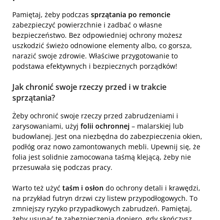
Pamiętaj, żeby podczas
sprzątania po remoncie
zabezpieczyć powierzchnie i zadbać o własne
bezpieczeństwo. Bez odpowiedniej ochrony możesz
uszkodzić świeżo odnowione elementy albo, co gorsza,
narazić swoje zdrowie. Właściwe przygotowanie to
podstawa efektywnych i bezpiecznych porządków!
Jak chronić swoje rzeczy przed i w trakcie
sprzątania?
Żeby ochronić swoje rzeczy przed zabrudzeniami i
zarysowaniami, użyj
folii ochronnej
– malarskiej lub
budowlanej. Jest ona niezbędna do zabezpieczenia okien,
podłóg oraz nowo zamontowanych mebli. Upewnij się, że
folia jest solidnie zamocowana taśmą klejącą, żeby nie
przesuwała się podczas pracy.
Warto też użyć
taśm i osłon
do ochrony detali i krawędzi,
na przykład futryn drzwi czy listew przypodłogowych. To
zmniejszy ryzyko przypadkowych zabrudzeń. Pamiętaj,
żeby usunąć te zabezpieczenia dopiero, gdy skończysz