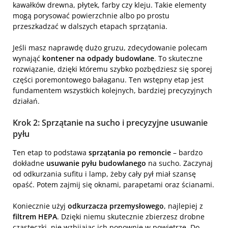
kawałków drewna, płytek, farby czy kleju. Takie elementy
mogą porysować powierzchnie albo po prostu
przeszkadzać w dalszych etapach sprzątania.
Jeśli masz naprawdę dużo gruzu, zdecydowanie polecam
wynająć
kontener na odpady budowlane
. To skuteczne
rozwiązanie, dzięki któremu szybko pozbędziesz się sporej
części poremontowego bałaganu. Ten wstępny etap jest
fundamentem wszystkich kolejnych, bardziej precyzyjnych
działań.
Krok 2: Sprzątanie na sucho i precyzyjne usuwanie
pyłu
Ten etap to podstawa
sprzątania po remoncie
– bardzo
dokładne
usuwanie pyłu budowlanego
na sucho. Zaczynaj
od odkurzania sufitu i lamp, żeby cały pył miał szansę
opaść. Potem zajmij się oknami, parapetami oraz ścianami.
Koniecznie użyj
odkurzacza przemysłowego
, najlepiej z
filtrem HEPA
. Dzięki niemu skutecznie zbierzesz drobne
cząsteczki, nie wzbijając ich ponownie w powietrze. Do