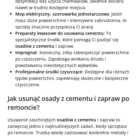
dezynfekcji bez użycia chemikaliów, świetnie dociera
nawet w trudno dostępne miejsca.
Mop elektryczny
,
szorowarka jednotarczowa
: Jeżeli
masz duże powierzchnie i intensywne zabrudzenia, te
sprzęty znacznie przyspieszą Ci pracę.
Preparaty kwasowe do usuwania cementu
: To
specjalistyczne środki, które pomogą Ci pozbyć się
osadów z cementu
i zapraw.
Impregnat
: Konieczny, żeby zabezpieczyć powierzchnie
po czyszczeniu. Zapobiega wnikaniu brudu i
powstawaniu nieestetycznych wykwitów.
Profesjonalne środki czyszczące
: Dostępne dla różnych
typów powierzchni, zapewniają skuteczne i bezpieczne
czyszczenie.
Jak usunąć osady z cementu i zapraw po
remoncie?
Usuwanie zaschniętych
osadów z cementu
i zapraw to
zazwyczaj jedno z najtrudniejszych zadań, kiedy sprzątasz
po remoncie. Trzeba wtedy zastosować konkretne metody i