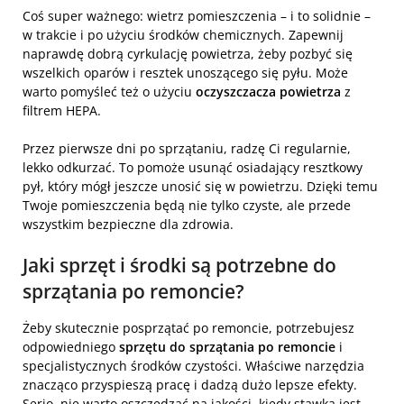
Coś super ważnego: wietrz pomieszczenia – i to solidnie –
w trakcie i po użyciu środków chemicznych. Zapewnij
naprawdę dobrą cyrkulację powietrza, żeby pozbyć się
wszelkich oparów i resztek unoszącego się pyłu. Może
warto pomyśleć też o użyciu
oczyszczacza powietrza
z
filtrem HEPA.
Przez pierwsze dni po sprzątaniu, radzę Ci regularnie,
lekko odkurzać. To pomoże usunąć osiadający resztkowy
pył, który mógł jeszcze unosić się w powietrzu. Dzięki temu
Twoje pomieszczenia będą nie tylko czyste, ale przede
wszystkim bezpieczne dla zdrowia.
Jaki sprzęt i środki są potrzebne do
sprzątania po remoncie?
Żeby skutecznie posprzątać po remoncie, potrzebujesz
odpowiedniego
sprzętu do sprzątania po remoncie
i
specjalistycznych środków czystości. Właściwe narzędzia
znacząco przyspieszą pracę i dadzą dużo lepsze efekty.
Serio, nie warto oszczędzać na jakości, kiedy stawką jest