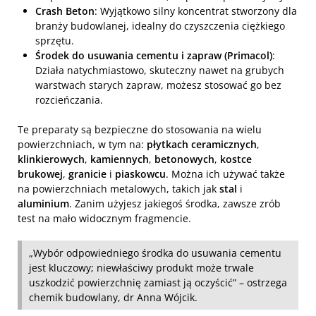
Crash Beton
: Wyjątkowo silny koncentrat stworzony dla
branży budowlanej, idealny do czyszczenia ciężkiego
sprzętu.
Środek do usuwania cementu i zapraw (Primacol)
:
Działa natychmiastowo, skuteczny nawet na grubych
warstwach starych zapraw, możesz stosować go bez
rozcieńczania.
Te preparaty są bezpieczne do stosowania na wielu
powierzchniach, w tym na:
płytkach ceramicznych
,
klinkierowych
,
kamiennych
,
betonowych
,
kostce
brukowej
,
granicie
i
piaskowcu
. Można ich używać także
na powierzchniach metalowych, takich jak
stal
i
aluminium
. Zanim użyjesz jakiegoś środka, zawsze zrób
test na mało widocznym fragmencie.
„Wybór odpowiedniego środka do usuwania cementu
jest kluczowy; niewłaściwy produkt może trwale
uszkodzić powierzchnię zamiast ją oczyścić” – ostrzega
chemik budowlany, dr Anna Wójcik.