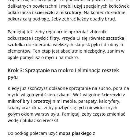
delikatnych powierzchni i mebli użyj specjalnych końcówek
odkurzacza i
ściereczki z mikrofibry
. Na koniec dokładnie
odkurz całą podłogę, żeby zebrać każdy opadły brud.
Pamiętaj też, żeby regularnie opróżniać zbiornik
odkurzacza i czyścić filtry. Przyda Ci się również
szczotka
i
szufelka
do zbierania większych skupisk pyłu i drobnych
elementów. Ten etap jest absolutnie niezbędny, zanim w
ogóle pomyślisz o myciu na mokro.
Krok 3: Sprzątanie na mokro i eliminacja resztek
pyłu
Kiedy już skończysz dokładne sprzątanie na sucho, pora na
mycie wilgotnymi ściereczkami. Weź wilgotne
ściereczki z
mikrofibry
i przetrzyj nimi meble, parapety, kaloryfery,
ściany oraz okna, żeby pozbyć się tych niewidocznych
gołym okiem warstw pyłu. Pamiętaj, żeby często zmieniać
wodę i płukać ściereczki!
Do podłóg polecam użyć
mopa płaskiego
z