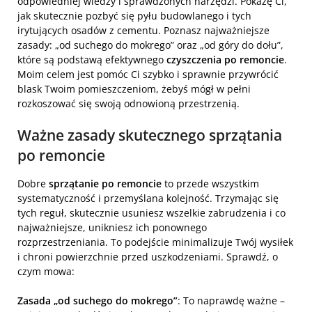
odpowiedniej wiedzy i sprawdzonych narzędzi. Pokażę Ci,
jak skutecznie pozbyć się pyłu budowlanego i tych
irytujących osadów z cementu. Poznasz najważniejsze
zasady: „od suchego do mokrego” oraz „od góry do dołu”,
które są podstawą efektywnego
czyszczenia po remoncie
.
Moim celem jest pomóc Ci szybko i sprawnie przywrócić
blask Twoim pomieszczeniom, żebyś mógł w pełni
rozkoszować się swoją odnowioną przestrzenią.
Ważne zasady skutecznego sprzątania
po remoncie
Dobre
sprzątanie po remoncie
to przede wszystkim
systematyczność i przemyślana kolejność. Trzymając się
tych reguł, skutecznie usuniesz wszelkie zabrudzenia i co
najważniejsze, unikniesz ich ponownego
rozprzestrzeniania. To podejście minimalizuje Twój wysiłek
i chroni powierzchnie przed uszkodzeniami. Sprawdź, o
czym mowa:
Zasada „od suchego do mokrego”
: To naprawdę ważne –