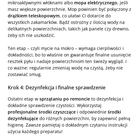
mikroaktywnymi włóknami albo
mopa elektrycznego
, jeśli
masz większe powierzchnie. Mop powinien być połączony z
drążkiem teleskopowym
, co ułatwi Ci dotarcie do
wszystkich zakamarków. Bądź ostrożny z ilością wody na
delikatnych powierzchniach, takich jak panele czy drewno,
żeby ich nie uszkodzić.
Ten etap – czyli mycie na mokro – wymaga cierpliwości i
dokładności, bo to właśnie on gwarantuje finalne usunięcie
resztek pyłu i nadaje powierzchniom ten świeży wygląd. I
co ważne: regularnie zmieniaj wodę na czystą, żeby nie
zostawiać smug.
Krok 4: Dezynfekcja i finalne sprawdzenie
Ostatni etap w
sprzątaniu po remoncie
to dezynfekcja i
dokładne sprawdzenie czystości. Wykorzystaj
profesjonalne środki czyszczące
i odpowiednie
środki
dezynfekujące
do różnych powierzchni, by zapewnić pełną
higienę. Zawsze pamiętaj o dokładnym czytaniu instrukcji
użycia każdego preparatu!