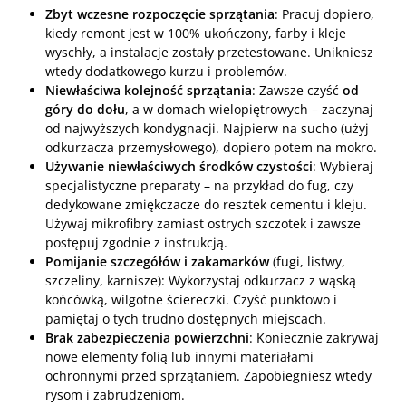
Zbyt wczesne rozpoczęcie sprzątania
: Pracuj dopiero,
kiedy remont jest w 100% ukończony, farby i kleje
wyschły, a instalacje zostały przetestowane. Unikniesz
wtedy dodatkowego kurzu i problemów.
Niewłaściwa kolejność sprzątania
: Zawsze czyść
od
góry do dołu
, a w domach wielopiętrowych – zaczynaj
od najwyższych kondygnacji. Najpierw na sucho (użyj
odkurzacza przemysłowego), dopiero potem na mokro.
Używanie niewłaściwych środków czystości
: Wybieraj
specjalistyczne preparaty – na przykład do fug, czy
dedykowane zmiękczacze do resztek cementu i kleju.
Używaj mikrofibry zamiast ostrych szczotek i zawsze
postępuj zgodnie z instrukcją.
Pomijanie szczegółów i zakamarków
(fugi, listwy,
szczeliny, karnisze): Wykorzystaj odkurzacz z wąską
końcówką, wilgotne ściereczki. Czyść punktowo i
pamiętaj o tych trudno dostępnych miejscach.
Brak zabezpieczenia powierzchni
: Koniecznie zakrywaj
nowe elementy folią lub innymi materiałami
ochronnymi przed sprzątaniem. Zapobiegniesz wtedy
rysom i zabrudzeniom.