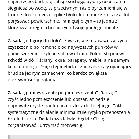
najpierw pozbądź się całego suchego pyłu i gruzu, zanim
sięgniesz po wodę. W przeciwnym razie pył zamieni się w
trudne do usunięcia, lepkie błoto, które może zniszczyć lub
porysować powierzchnie. Pamiętaj o tym – to jedna z
kluczowych reguł, chroniących Twoje podłogi i meble.
Zasada „od góry do dołu”
: Zawsze, ale to zawsze zaczynaj
czyszczenie po remoncie
od najwyższych punktów w
pomieszczeniu, czyli od sufitów i lamp. Potem stopniowo
schodź w dół – ściany, okna, parapety, meble, a na samym
końcu podłogi. Dzięki tej metodzie zbierzesz cały opadający
brud za jednym zamachem, co bardzo zwiększa
efektywność sprzątania.
Zasada „pomieszczenie po pomieszczeniu”
: Radzę Ci,
czyść jedno pomieszczenie lub obszar, aż będzie
naprawdę czyste, zanim przejdziesz do kolejnego. Takie
systematyczne działanie minimalizuje ryzyko przenoszenia
brudu i kurzu. Dodatkowo łatwiej będzie Ci się
zorganizować i utrzymać motywację.