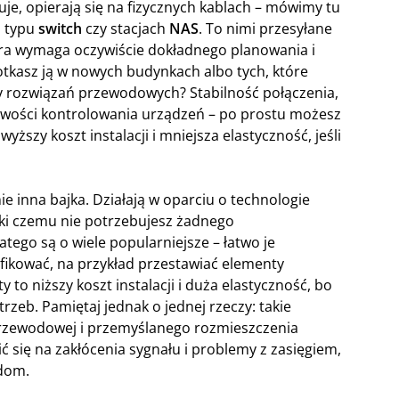
e, opierają się na fizycznych kablach – mówimy tu
h typu
switch
czy stacjach
NAS
. To nimi przesyłane
tura wymaga oczywiście dokładnego planowania i
otkasz ją w nowych budynkach albo tych, które
y rozwiązań przewodowych? Stabilność połączenia,
liwości kontrolowania urządzeń – po prostu możesz
ższy koszt instalacji i mniejsza elastyczność, jeśli
e inna bajka. Działają w oparciu o technologie
ęki czemu nie potrzebujesz żadnego
ego są o wiele popularniejsze – łatwo je
fikować, na przykład przestawiać elementy
y to niższy koszt instalacji i duża elastyczność, bo
rzeb. Pamiętaj jednak o jednej rzeczy: takie
zprzewodowej i przemyślanego rozmieszczenia
 się na zakłócenia sygnału i problemy z zasięgiem,
 dom.