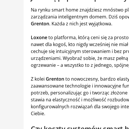
Na rynku smart home znajdziesz mnóstwo pla
zarządzania inteligentnym domem. Dziś opo
Grenton
. Każda z nich jest wyjątkowa.
Loxone
to platforma, którą ceni się za prosto
nawet dla kogoś, kto nigdy wcześniej nie mia
cechuje się intuicyjnym sterowaniem i bez p
urządzeniami. Wyobraź sobie, że masz pełną
ogrzewanie – a wszystko to z jednego, spójn
Z kolei
Grenton
to nowoczesny, bardzo elasty
zaawansowane technologie i innowacyjne fun
potrzeb, personalizując go i tworząc złożon
stawia na elastyczność i możliwość rozbudowy
konfigurowalnych rozwiązań dla swojego int
Ciebie.
Czy koszty systemów smart h