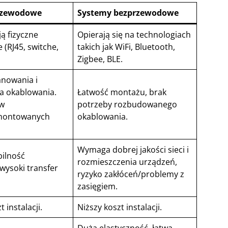
rzewodowe
Systemy bezprzewodowe
ą fizyczne
Opierają się na technologiach
 (RJ45, switche,
takich jak WiFi, Bluetooth,
Zigbee, BLE.
nowania i
a okablowania.
Łatwość montażu, brak
 w
potrzeby rozbudowanego
montowanych
okablowania.
Wymaga dobrej jakości sieci i
ilność
rozmieszczenia urządzeń,
 wysoki transfer
ryzyko zakłóceń/problemy z
zasięgiem.
 instalacji.
Niższy koszt instalacji.