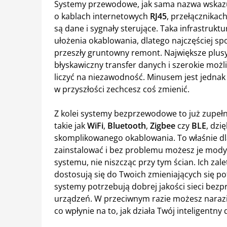
Systemy przewodowe, jak sama nazwa wskazuj
o kablach internetowych
RJ45
, przełącznikac
są dane i sygnały sterujące. Taka infrastruk
ułożenia okablowania, dlatego najczęściej sp
przeszły gruntowny remont. Największe plus
błyskawiczny transfer danych i szerokie moż
liczyć na niezawodność. Minusem jest jednak wy
w przyszłości zechcesz coś zmienić.
Z kolei systemy bezprzewodowe to już zupełni
takie jak
WiFi
,
Bluetooth
,
Zigbee
czy
BLE
, dzi
skomplikowanego okablowania. To właśnie dlat
zainstalować i bez problemu możesz je mody
systemu, nie niszcząc przy tym ścian. Ich zalet
dostosują się do Twoich zmieniających się pot
systemy potrzebują dobrej jakości sieci be
urządzeń. W przeciwnym razie możesz narazić
co wpłynie na to, jak działa Twój inteligentny