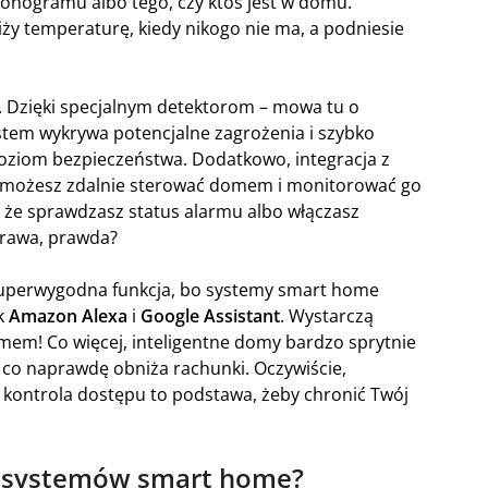
onogramu albo tego, czy ktoś jest w domu.
ży temperaturę, kiedy nikogo nie ma, a podniesie
. Dzięki specjalnym detektorom – mowa tu o
stem wykrywa potencjalne zagrożenia i szybko
poziom bezpieczeństwa. Dodatkowo, integracja z
 możesz zdalnie sterować domem i monitorować go
, że sprawdzasz status alarmu albo włączasz
prawa, prawda?
superwygodna funkcja, bo systemy smart home
ak
Amazon Alexa
i
Google Assistant
. Wystarczą
em! Co więcej, inteligentne domy bardzo sprytnie
, co naprawdę obniża rachunki. Oczywiście,
i kontrola dostępu to podstawa, żeby chronić Twój
my systemów smart home?