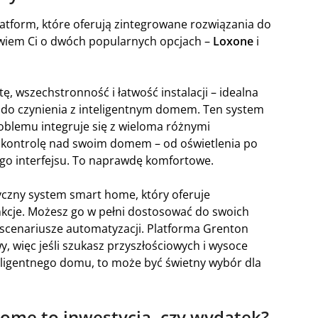
tform, które oferują zintegrowane rozwiązania do
wiem Ci o dwóch popularnych opcjach –
Loxone
i
tę, wszechstronność i łatwość instalacji – idealna
ł do czynienia z inteligentnym domem. Ten system
roblemu integruje się z wieloma różnymi
 kontrolę nad swoim domem – od oświetlenia po
ego interfejsu. To naprawdę komfortowe.
czny system smart home, który oferuje
kcje. Możesz go w pełni dostosować do swoich
e scenariusze automatyzacji. Platforma Grenton
, więc jeśli szukasz przyszłościowych i wysoce
eligentnego domu, to może być świetny wybór dla
ome to inwestycja, czy wydatek?