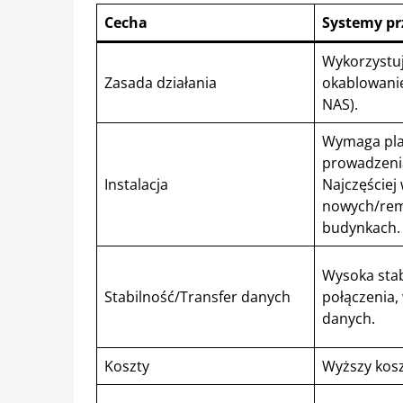
Cecha
Systemy p
Wykorzystuj
Zasada działania
okablowanie
NAS).
Wymaga pla
prowadzeni
Instalacja
Najczęściej
nowych/re
budynkach.
Wysoka stab
Stabilność/Transfer danych
połączenia,
danych.
Koszty
Wyższy koszt