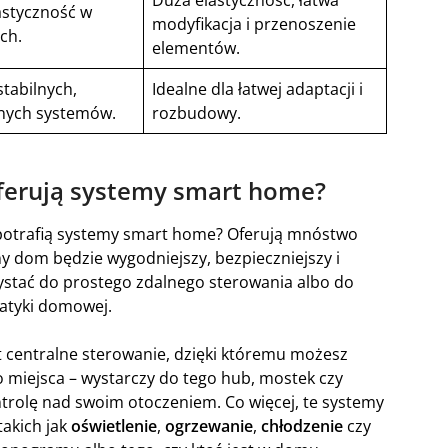
Duża elastyczność, łatwa
astyczność w
modyfikacja i przenoszenie
ch.
elementów.
stabilnych,
Idealne dla łatwej adaptacji i
ych systemów.
rozbudowy.
oferują systemy smart home?
 potrafią systemy smart home? Oferują mnóstwo
ny dom będzie wygodniejszy, bezpieczniejszy i
ystać do prostego zdalnego sterowania albo do
atyki domowej.
t centralne sterowanie, dzięki któremu możesz
 miejsca – wystarczy do tego hub, mostek czy
trolę nad swoim otoczeniem. Co więcej, te systemy
akich jak
oświetlenie
,
ogrzewanie
,
chłodzenie
czy