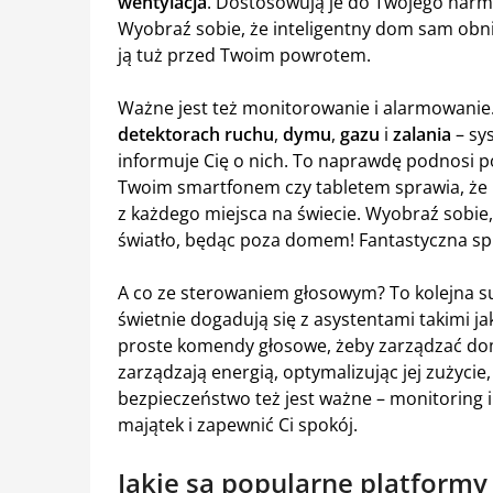
wentylacja
. Dostosowują je do Twojego harm
Wyobraź sobie, że inteligentny dom sam obni
ją tuż przed Twoim powrotem.
Ważne jest też monitorowanie i alarmowanie
detektorach ruchu
,
dymu
,
gazu
i
zalania
– sy
informuje Cię o nich. To naprawdę podnosi 
Twoim smartfonem czy tabletem sprawia, że
z każdego miejsca na świecie. Wyobraź sobie
światło, będąc poza domem! Fantastyczna s
A co ze sterowaniem głosowym? To kolejna 
świetnie dogadują się z asystentami takimi j
proste komendy głosowe, żeby zarządzać dom
zarządzają energią, optymalizując jej zużycie
bezpieczeństwo też jest ważne – monitoring 
majątek i zapewnić Ci spokój.
Jakie są popularne platfor