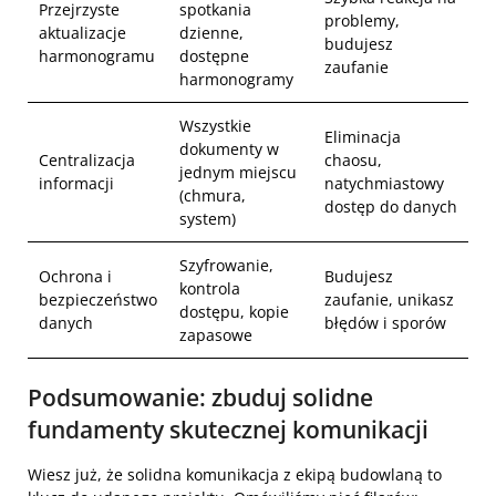
Przejrzyste
spotkania
problemy,
aktualizacje
dzienne,
budujesz
harmonogramu
dostępne
zaufanie
harmonogramy
Wszystkie
Eliminacja
dokumenty w
Centralizacja
chaosu,
jednym miejscu
informacji
natychmiastowy
(chmura,
dostęp do danych
system)
Szyfrowanie,
Ochrona i
Budujesz
kontrola
bezpieczeństwo
zaufanie, unikasz
dostępu, kopie
danych
błędów i sporów
zapasowe
Podsumowanie: zbuduj solidne
fundamenty skutecznej komunikacji
Wiesz już, że solidna komunikacja z ekipą budowlaną to