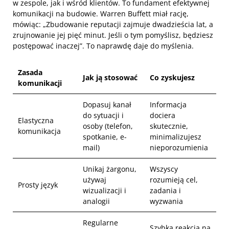
w zespole, jak i wśród klientów. To fundament efektywnej
komunikacji na budowie. Warren Buffett miał rację,
mówiąc: „Zbudowanie reputacji zajmuje dwadzieścia lat, a
zrujnowanie jej pięć minut. Jeśli o tym pomyślisz, będziesz
postępować inaczej”. To naprawdę daje do myślenia.
Zasada
Jak ją stosować
Co zyskujesz
komunikacji
Dopasuj kanał
Informacja
do sytuacji i
dociera
Elastyczna
osoby (telefon,
skutecznie,
komunikacja
spotkanie, e-
minimalizujesz
mail)
nieporozumienia
Unikaj żargonu,
Wszyscy
używaj
rozumieją cel,
Prosty język
wizualizacji i
zadania i
analogii
wyzwania
Regularne
Szybka reakcja na