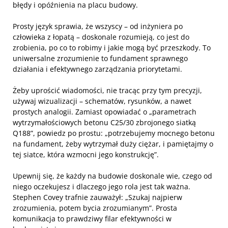
błędy i opóźnienia na placu budowy.
Prosty język sprawia, że wszyscy – od inżyniera po
człowieka z łopatą – doskonale rozumieją, co jest do
zrobienia, po co to robimy i jakie mogą być przeszkody. To
uniwersalne zrozumienie to fundament sprawnego
działania i efektywnego zarządzania priorytetami.
Żeby uprościć wiadomości, nie tracąc przy tym precyzji,
używaj wizualizacji – schematów, rysunków, a nawet
prostych analogii. Zamiast opowiadać o „parametrach
wytrzymałościowych betonu C25/30 zbrojonego siatką
Q188”, powiedz po prostu: „potrzebujemy mocnego betonu
na fundament, żeby wytrzymał duży ciężar, i pamiętajmy o
tej siatce, która wzmocni jego konstrukcję”.
Upewnij się, że każdy na budowie doskonale wie, czego od
niego oczekujesz i dlaczego jego rola jest tak ważna.
Stephen Covey trafnie zauważył: „Szukaj najpierw
zrozumienia, potem bycia zrozumianym”. Prosta
komunikacja to prawdziwy filar efektywności w