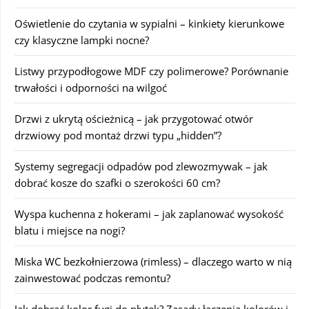
Oświetlenie do czytania w sypialni – kinkiety kierunkowe
czy klasyczne lampki nocne?
Listwy przypodłogowe MDF czy polimerowe? Porównanie
trwałości i odporności na wilgoć
Drzwi z ukrytą ościeżnicą – jak przygotować otwór
drzwiowy pod montaż drzwi typu „hidden”?
Systemy segregacji odpadów pod zlewozmywak – jak
dobrać kosze do szafki o szerokości 60 cm?
Wyspa kuchenna z hokerami – jak zaplanować wysokość
blatu i miejsce na nogi?
Miska WC bezkołnierzowa (rimless) – dlaczego warto w nią
zainwestować podczas remontu?
Jak dobrać kolor fugi do płytek? Zasady łączenia kolorów i