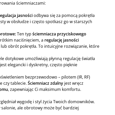
erowania ściemniaczami:
regulacja jasności
odbywa się za pomocą pokrętła
osty w obsłudze i często spotkasz go w starszych
brotowe:
Ten typ
ściemniacza przyciskowego
krótkim naciśnięciem, a
regulację jasności
lub obrót pokrętła. To intuicyjne rozwiązanie, które
 dotykowe umożliwiają płynną regulację światła
jest elegancki i dyskretny, często pięknie
oświetleniem bezprzewodowo – pilotem (IR, RF)
 czy tablecie.
Ściemniacz zdalny
jest wręcz
domu
, zapewniając Ci maksimum komfortu.
ględniał wygodę i styl życia Twoich domowników.
 salonie, ale obrotowy może być bardziej