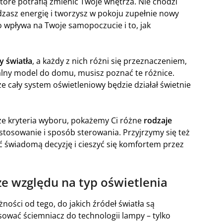
które potrafią zmienić Twoje wnętrza. Nie chodzi
ędzasz energię i tworzysz w pokoju zupełnie nowy
ło wpływa na Twoje samopoczucie i to, jak
y światła
, a każdy z nich różni się przeznaczeniem,
alny model do domu, musisz poznać te różnice.
że cały system oświetleniowy będzie działał świetnie
ze kryteria wyboru, pokażemy Ci różne
rodzaje
stosowanie i sposób sterowania. Przyjrzymy się też
 świadomą decyzję i cieszyć się komfortem przez
ze względu na typ oświetlenia
żności od tego, do jakich źródeł światła są
ować ściemniacz do technologii lampy – tylko