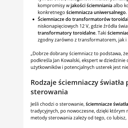
kompromisy w
jakości ściemniania
albo k
konkretnego
ściemniacza uniwersalnego
.
Ściemniacze do transformatorów toroida
niskonapięciowych 12 V, gdzie źródła świa
transformatory toroidalne
. Taki
ściemnia
zgodny zarówno z transformatorem, jak i 
„Dobrze dobrany ściemniacz to podstawa, że
podkreśla Jan Kowalski, ekspert w dziedzinie 
użytkowników i potencjalnych usterek jest ni
Rodzaje ściemniaczy światła
sterowania
Jeśli chodzi o sterowanie,
ściemniacze światł
tradycyjnych, po nowoczesne, dzięki którym 
metody sterowania zależy od tego, co lubisz, 