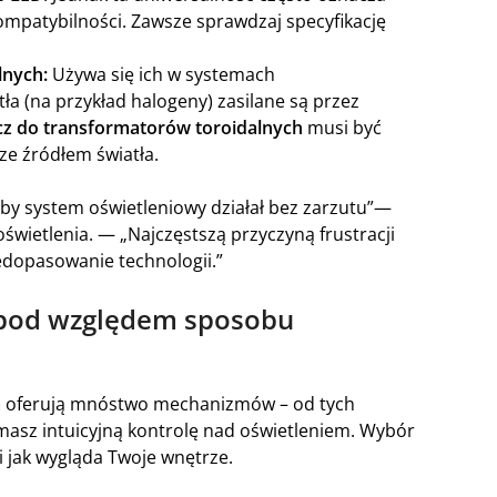
ompatybilności. Zawsze sprawdzaj specyfikację
lnych:
Używa się ich w systemach
tła (na przykład halogeny) zasilane są przez
cz do transformatorów toroidalnych
musi być
ze źródłem światła.
by system oświetleniowy działał bez zarzutu”—
oświetlenia. — „Najczęstszą przyczyną frustracji
edopasowanie technologii.”
 pod względem sposobu
a
oferują mnóstwo mechanizmów – od tych
masz intuicyjną kontrolę nad oświetleniem. Wybór
i jak wygląda Twoje wnętrze.