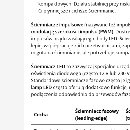
kompaktowych. Działa stabilniej przy nis
Ci płynniejsze i cichsze ściemnianie.
Ściemniacze impulsowe
(nazywane też impul
modulację szerokości impulsu (PWM)
. Dosto
impulsów prądu zasilającego diody LED.
Ście
lepiej współpracuje z ich przetwornicami, zap
migotania ściemnianie, ale potrzebuje kompa
Ściemniacz LED
to zazwyczaj specjalne urzą
oświetlenia diodowego (często 12 V lub 230 
Standardowe ściemniacze fazowe często je ig
lamp LED
często oferują dodatkowe funkcje, n
podłączenia odpowiednio do przewodów fazo
Ściemniacz fazowy
Ś
Cecha
(leading-edge)
(t