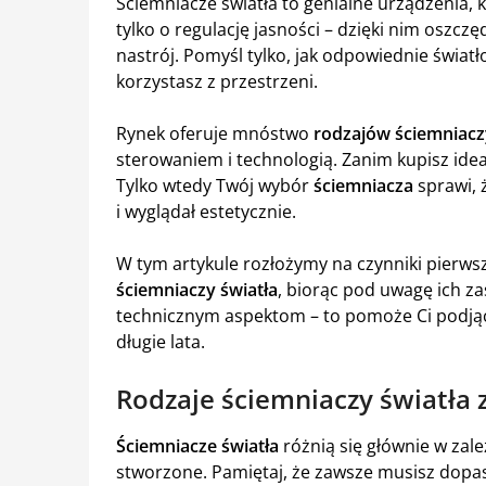
Ściemniacze światła to genialne urządzenia, 
tylko o regulację jasności – dzięki nim oszcz
nastrój. Pomyśl tylko, jak odpowiednie świat
korzystasz z przestrzeni.
Rynek oferuje mnóstwo
rodzajów ściemniacz
sterowaniem i technologią. Zanim kupisz ide
Tylko wtedy Twój wybór
ściemniacza
sprawi, 
i wyglądał estetycznie.
W tym artykule rozłożymy na czynniki pierws
ściemniaczy światła
, biorąc pod uwagę ich za
technicznym aspektom – to pomoże Ci podjąć
długie lata.
Rodzaje ściemniaczy światła 
Ściemniacze światła
różnią się głównie w zale
stworzone. Pamiętaj, że zawsze musisz dopas