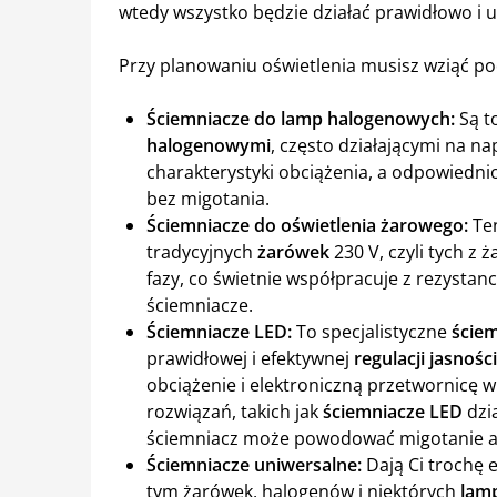
wtedy wszystko będzie działać prawidłowo i 
Przy planowaniu oświetlenia musisz wziąć po
Ściemniacze do lamp halogenowych:
Są t
halogenowymi
, często działającymi na n
charakterystyki obciążenia, a odpowiedni
bez migotania.
Ściemniacze do oświetlenia żarowego:
Te
tradycyjnych
żarówek
230 V, czyli tych z 
fazy, co świetnie współpracuje z rezystan
ściemniacze.
Ściemniacze LED:
To specjalistyczne
ście
prawidłowej i efektywnej
regulacji jasności
obciążenie i elektroniczną przetwornicę
rozwiązań, takich jak
ściemniacze LED
dzia
ściemniacz może powodować migotanie al
Ściemniacze uniwersalne:
Dają Ci trochę 
tym żarówek, halogenów i niektórych
lam