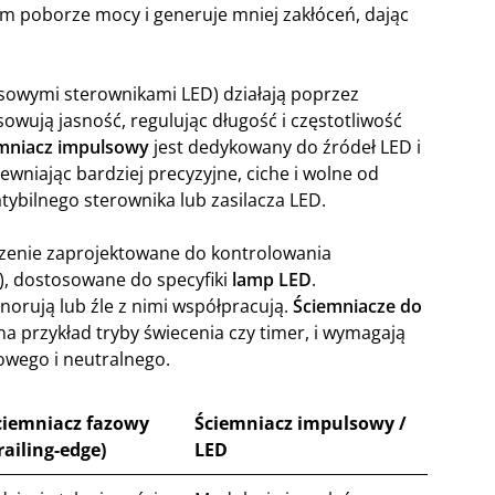
kim poborze mocy i generuje mniej zakłóceń, dając
sowymi sterownikami LED) działają poprzez
sowują jasność, regulując długość i częstotliwość
mniacz impulsowy
jest dedykowany do źródeł LED i
ewniając bardziej precyzyjne, ciche i wolne od
tybilnego sterownika lub zasilacza LED.
dzenie zaprojektowane do kontrolowania
V), dostosowane do specyfiki
lamp LED
.
norują lub źle z nimi współpracują.
Ściemniacze do
a przykład tryby świecenia czy timer, i wymagają
wego i neutralnego.
ciemniacz fazowy
Ściemniacz impulsowy /
railing-edge)
LED