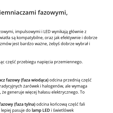
ciemniaczami fazowymi,
zowymi, impulsowymi i LED wynikają głównie z
światła są kompatybilne, oraz jak efektywnie i dobrze
izmów jest bardzo ważne, żebyś dobrze wybrał i
jąc część przebiegu napięcia przemiennego.
acz fazowy (faza wiodąca)
odcina przednią część
 tradycyjnych żarówek i halogenów, ale wymaga
 że generuje więcej hałasu elektrycznego. To
fazowy (faza tylna)
odcina końcową część fali
 lepiej pasuje do
lamp LED
i świetlówek