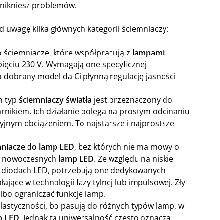
unikniesz problemów.
d uwagę kilka głównych kategorii ściemniaczy:
o ściemniacze, które współpracują z
lampami
apięciu 230 V. Wymagają one specyficznej
o dobrany model da Ci płynną regulację jasności
n typ
ściemniaczy światła
jest przeznaczony do
żarnikiem. Ich działanie polega na prostym odcinaniu
cyjnym obciążeniem. To najstarsze i najprostsze
mniacze do lamp LED
, bez których nie ma mowy o
nowoczesnych
lamp LED
. Ze względu na niskie
 w diodach LED, potrzebują one dedykowanych
łające w technologii fazy tylnej lub impulsowej. Zły
bo ograniczać funkcje lamp.
elastyczności, bo pasują do różnych typów lamp, w
p LED
. Jednak ta uniwersalność często oznacza