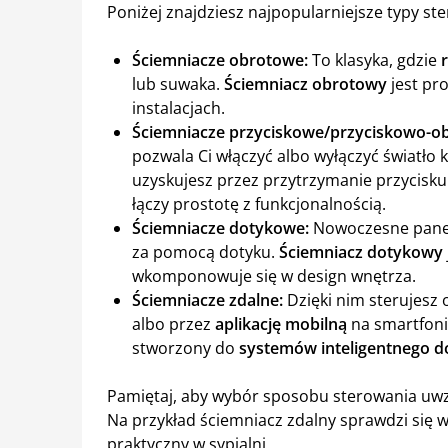
Poniżej znajdziesz najpopularniejsze typy st
Ściemniacze obrotowe:
To klasyka, gdzie
lub suwaka.
Ściemniacz obrotowy
jest pr
instalacjach.
Ściemniacze przyciskowe/przyciskowo-o
pozwala Ci włączyć albo wyłączyć światło 
uzyskujesz przez przytrzymanie przycisku 
łączy prostotę z funkcjonalnością.
Ściemniacze dotykowe:
Nowoczesne panele
za pomocą dotyku.
Ściemniacz dotykowy
wkomponowuje się w design wnętrza.
Ściemniacze zdalne:
Dzięki nim sterujesz 
albo przez
aplikację mobilną
na smartfonie
stworzony do
systemów inteligentnego 
Pamiętaj, aby wybór sposobu sterowania uwz
Na przykład ściemniacz zdalny sprawdzi się w
praktyczny w sypialni.