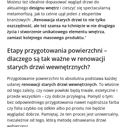
Możesz też idealnie dopasować wygląd drzwi do
aktualnego
designu wnętrz
i cieszyć się spectacularną
metamorfozą. Jak to celnie ujął jeden z ekspertów
branżowych: „
Renowacja starych drzwi to nie tylko
oszczędność, ale też szansa na tchnięcie w nie drugiego
życia i stworzenie unikatowego elementu wnętrza,
zamiast kolejnego masowego produktu.
”
Etapy przygotowania powierzchni –
dlaczego są tak ważne w renowacji
starych drzwi wewnętrznych?
Przygotowanie powierzchni to absolutna podstawa każdej
udanej
renowacji starych drzwi wewnętrznych
. To właśnie
od tego zależy, czy nowe powłoki będą trwałe, estetyczne i
przede wszystkim – czy dobrze przylegną. Pomyśl o tym:
bez odpowiedniego przygotowania nawet najdroższa farba
czy folia szybko się odklei albo po prostu nie będzie
wyglądać dobrze. Pamiętaj, że ten proces jest uniwersalny,
niezależnie od tego, którą metodę odnawiania drzwi
wybierzesz.