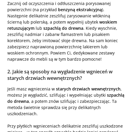
Zacznij od oczyszczenia i odtłuszczenia porysowanej
powierzchni (na przykład
benzyną ekstrakcyjną
).
Następnie delikatnie zeszlifuj zarysowanie włókniną
ścierną lub polerską, a potem wypełnij ubytek
woskiem
retuszującym
lub
szpachlą do drewna
. Kiedy wyschnie,
zeszlifuj nadmiar i zabarw flamastrem lub pisakiem
korektorem, żeby imitować słoje drewna. Na sam koniec
zabezpiecz naprawioną powierzchnię lakierem lub
woskiem ochronnym. Powiem Ci, dedykowane zestawy
naprawcze do mebli są w tym bardzo pomocne!
2. Jakie są sposoby na wygładzenie wgnieceń w
starych drzwiach wewnętrznych?
Jeśli masz wgniecenia w
starych drzwiach wewnętrznych
,
możesz je wygładzić, szlifując i wypełniając ubytki
szpachlą
do drewna
, a potem znów szlifując i zabezpieczając. Ta
metoda świetnie sprawdza się przy delikatnych
uszkodzeniach.
Przy płytkich wgnieceniach delikatnie zeszlifuj uszkodzone