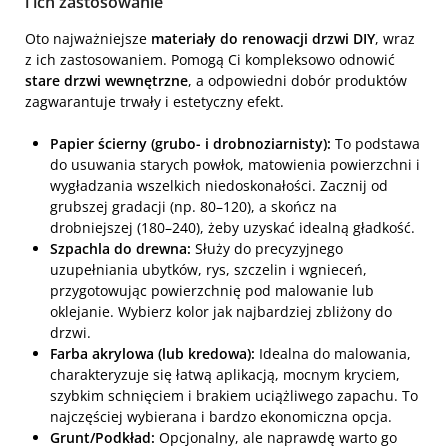
i ich zastosowanie
Oto najważniejsze
materiały do renowacji drzwi DIY
, wraz
z ich zastosowaniem. Pomogą Ci kompleksowo odnowić
stare drzwi wewnętrzne
, a odpowiedni dobór produktów
zagwarantuje trwały i estetyczny efekt.
Papier ścierny (grubo- i drobnoziarnisty):
To podstawa
do usuwania starych powłok, matowienia powierzchni i
wygładzania wszelkich niedoskonałości. Zacznij od
grubszej gradacji (np. 80–120), a skończ na
drobniejszej (180–240), żeby uzyskać idealną gładkość.
Szpachla do drewna:
Służy do precyzyjnego
uzupełniania ubytków, rys, szczelin i wgnieceń,
przygotowując powierzchnię pod malowanie lub
oklejanie. Wybierz kolor jak najbardziej zbliżony do
drzwi.
Farba akrylowa (lub kredowa):
Idealna do malowania,
charakteryzuje się łatwą aplikacją, mocnym kryciem,
szybkim schnięciem i brakiem uciążliwego zapachu. To
najczęściej wybierana i bardzo ekonomiczna opcja.
Grunt/Podkład:
Opcjonalny, ale naprawdę warto go