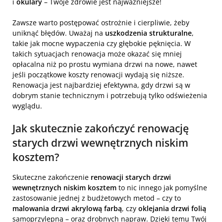
i
okulary
– Twoje zdrowie jest najważniejsze!
Zawsze warto postępować ostrożnie i cierpliwie, żeby
uniknąć błędów. Uważaj na
uszkodzenia strukturalne
,
takie jak mocne wypaczenia czy głębokie pęknięcia. W
takich sytuacjach renowacja może okazać się mniej
opłacalna niż po prostu wymiana drzwi na nowe, nawet
jeśli początkowe koszty renowacji wydają się niższe.
Renowacja jest najbardziej efektywna, gdy drzwi są w
dobrym stanie technicznym i potrzebują tylko odświeżenia
wyglądu.
Jak skutecznie zakończyć renowację
starych drzwi wewnętrznych niskim
kosztem?
Skuteczne zakończenie
renowacji starych drzwi
wewnętrznych niskim kosztem
to nic innego jak pomyślne
zastosowanie jednej z budżetowych metod – czy to
malowania drzwi akrylową farbą
, czy
oklejania drzwi folią
samoprzylepną – oraz drobnych napraw. Dzięki temu Twój