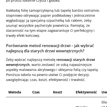
po prostu idealnie czysta i gładka.
Nakładaj folię samoprzylepną lub tapetę bardzo ostrożnie,
stopniowo odrywając papier podkładowy i jednocześnie
wygładzając ją specjalną szpachelką lub raklem, żeby
usunąć wszystkie pęcherzyki powietrza. Pamiętaj, że
staranność na tym etapie zagwarantuje Ci perfekcyjny i
trwały efekt końcowy.
Porównanie metod renowacji drzwi – jak wybrać
najlepszą dla starych drzwi wewnętrznych?
Żeby wybrać najlepszą metodę
renowacji starych drzwi
wewnętrznych
, warto zestawić ze sobą najważniejsze
aspekty malowania akrylowego i oklejania folią czy tapetą.
Poniższa tabela na pewno ułatwi Ci podjęcie decyzji,
uwzględniając czas, koszt, efektywność i trwałość.
Metoda
Czas
Koszt
Efektywność
Uw
Dla