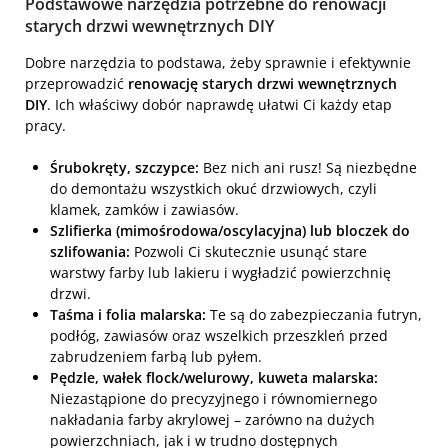
Podstawowe narzędzia potrzebne do renowacji
starych drzwi wewnętrznych DIY
Dobre narzędzia to podstawa, żeby sprawnie i efektywnie
przeprowadzić
renowację starych drzwi wewnętrznych
DIY
. Ich właściwy dobór naprawdę ułatwi Ci każdy etap
pracy.
Śrubokręty, szczypce:
Bez nich ani rusz! Są niezbędne
do demontażu wszystkich okuć drzwiowych, czyli
klamek, zamków i zawiasów.
Szlifierka (mimośrodowa/oscylacyjna) lub bloczek do
szlifowania:
Pozwoli Ci skutecznie usunąć stare
warstwy farby lub lakieru i wygładzić powierzchnię
drzwi.
Taśma i folia malarska:
Te są do zabezpieczania futryn,
podłóg, zawiasów oraz wszelkich przeszkleń przed
zabrudzeniem farbą lub pyłem.
Pędzle, wałek flock/welurowy, kuweta malarska:
Niezastąpione do precyzyjnego i równomiernego
nakładania farby akrylowej – zarówno na dużych
powierzchniach, jak i w trudno dostępnych