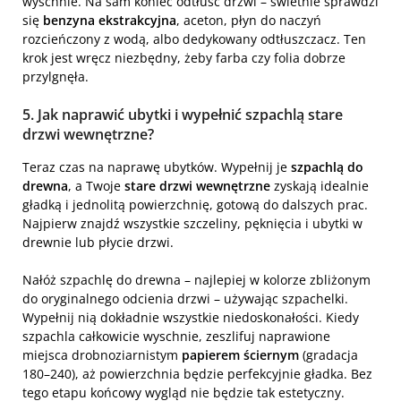
wyschnie. Na sam koniec odtłuść drzwi – świetnie sprawdzi
się
benzyna ekstrakcyjna
, aceton, płyn do naczyń
rozcieńczony z wodą, albo dedykowany odtłuszczacz. Ten
krok jest wręcz niezbędny, żeby farba czy folia dobrze
przylgnęła.
5. Jak naprawić ubytki i wypełnić szpachlą stare
drzwi wewnętrzne?
Teraz czas na naprawę ubytków. Wypełnij je
szpachlą do
drewna
, a Twoje
stare drzwi wewnętrzne
zyskają idealnie
gładką i jednolitą powierzchnię, gotową do dalszych prac.
Najpierw znajdź wszystkie szczeliny, pęknięcia i ubytki w
drewnie lub płycie drzwi.
Nałóż szpachlę do drewna – najlepiej w kolorze zbliżonym
do oryginalnego odcienia drzwi – używając szpachelki.
Wypełnij nią dokładnie wszystkie niedoskonałości. Kiedy
szpachla całkowicie wyschnie, zeszlifuj naprawione
miejsca drobnoziarnistym
papierem ściernym
(gradacja
180–240), aż powierzchnia będzie perfekcyjnie gładka. Bez
tego etapu końcowy wygląd nie będzie tak estetyczny.