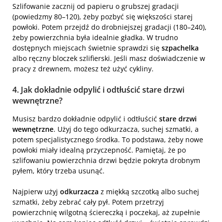
Szlifowanie zacznij od papieru o grubszej gradacji
(powiedzmy 80–120), żeby pozbyć się większości starej
powłoki. Potem przejdź do drobniejszej gradacji (180–240),
żeby powierzchnia była idealnie gładka. W trudno
dostępnych miejscach świetnie sprawdzi się
szpachelka
albo ręczny bloczek szlifierski. Jeśli masz doświadczenie w
pracy z drewnem, możesz też użyć cykliny.
4. Jak dokładnie odpylić i odtłuścić stare drzwi
wewnętrzne?
Musisz bardzo dokładnie odpylić i odtłuścić
stare drzwi
wewnętrzne
. Użyj do tego odkurzacza, suchej szmatki, a
potem specjalistycznego środka. To podstawa, żeby nowe
powłoki miały idealną przyczepność. Pamiętaj, że po
szlifowaniu powierzchnia drzwi będzie pokryta drobnym
pyłem, który trzeba usunąć.
Najpierw użyj
odkurzacza
z miękką szczotką albo suchej
szmatki, żeby zebrać cały pył. Potem przetrzyj
powierzchnię wilgotną ściereczką i poczekaj, aż zupełnie