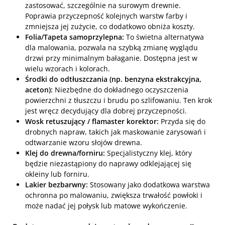
zastosować, szczególnie na surowym drewnie.
Poprawia przyczepność kolejnych warstw farby i
zmniejsza jej zużycie, co dodatkowo obniża koszty.
Folia/Tapeta samoprzylepna:
To świetna alternatywa
dla malowania, pozwala na szybką zmianę wyglądu
drzwi przy minimalnym bałaganie. Dostępna jest w
wielu wzorach i kolorach.
Środki do odtłuszczania (np. benzyna ekstrakcyjna,
aceton):
Niezbędne do dokładnego oczyszczenia
powierzchni z tłuszczu i brudu po szlifowaniu. Ten krok
jest wręcz decydujący dla dobrej przyczepności.
Wosk retuszujący / flamaster korektor:
Przyda się do
drobnych napraw, takich jak maskowanie zarysowań i
odtwarzanie wzoru słojów drewna.
Klej do drewna/forniru:
Specjalistyczny klej, który
będzie niezastąpiony do naprawy odklejającej się
okleiny lub forniru.
Lakier bezbarwny:
Stosowany jako dodatkowa warstwa
ochronna po malowaniu, zwiększa trwałość powłoki i
może nadać jej połysk lub matowe wykończenie.