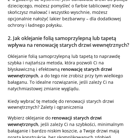
dziecięcego, możesz pomyśleć o farbie tablicowej! Kiedy
skończysz malować i wszystko wyschnie, możesz
opcjonalnie nałożyć lakier bezbarwny – dla dodatkowej
ochrony i ładnego połysku.
2. Jak oklejanie folią samoprzylepną lub tapetą
wpływa na renowację starych drzwi wewnętrznych?
Oklejanie folią samoprzylepną lub tapetą to naprawdę
szybka i najtańsza metoda, która pozwoli Ci na
błyskawiczną i efektowną
renowację starych drzwi
wewnętrznych
, a do tego nie zrobisz przy tym wielkiego
bałaganu. To idealne rozwiązanie, jeśli zależy Ci na
natychmiastowej zmianie wyglądu.
Kiedy wybrać tę metodę do renowacji starych drzwi
wewnętrznych? Zalety i ograniczenia
Wybierz oklejanie do
renowacji starych drzwi
wewnętrznych
, jeśli zależy Ci na szybkości, minimalnym
bałaganie i bardzo niskim koszcie, a Twoje drzwi mają
prostą konstrukcję, bez skomplikowanych zdobień.