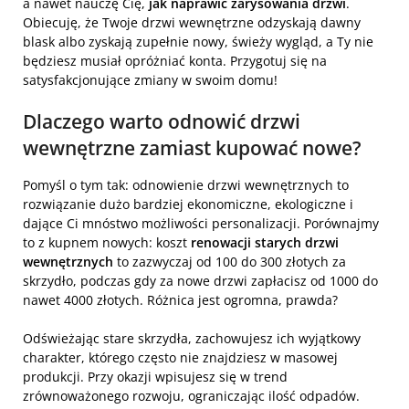
a nawet nauczę Cię,
jak naprawić zarysowania drzwi
.
Obiecuję, że Twoje drzwi wewnętrzne odzyskają dawny
blask albo zyskają zupełnie nowy, świeży wygląd, a Ty nie
będziesz musiał opróżniać konta. Przygotuj się na
satysfakcjonujące zmiany w swoim domu!
Dlaczego warto odnowić drzwi
wewnętrzne zamiast kupować nowe?
Pomyśl o tym tak: odnowienie drzwi wewnętrznych to
rozwiązanie dużo bardziej ekonomiczne, ekologiczne i
dające Ci mnóstwo możliwości personalizacji. Porównajmy
to z kupnem nowych: koszt
renowacji starych drzwi
wewnętrznych
to zazwyczaj od 100 do 300 złotych za
skrzydło, podczas gdy za nowe drzwi zapłacisz od 1000 do
nawet 4000 złotych. Różnica jest ogromna, prawda?
Odświeżając stare skrzydła, zachowujesz ich wyjątkowy
charakter, którego często nie znajdziesz w masowej
produkcji. Przy okazji wpisujesz się w trend
zrównoważonego rozwoju, ograniczając ilość odpadów.