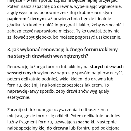
miejsce – w ten sposób szpachla będzie lepiej przylegać.
Potem nałóż szpachlę do drewna, wypełniając wgniecenie,
a gdy wyschnie, ponownie zeszlifuj drobnoziarnistym
papierem ściernym
, aż powierzchnia będzie idealnie
gładka. Na koniec nałóż impregnat i lakier, żeby wzmocnić i
zabezpieczyć naprawione miejsce. Tylko uważaj, żeby nie
szlifować zbyt głęboko, bo możesz pogorszyć uszkodzenie.
3. Jak wykonać renowację luźnego forniru/okleiny
na starych drzwiach wewnętrznych?
Renowację luźnego forniru lub okleiny na
starych drzwiach
wewnętrznych
wykonasz w prosty sposób: najpierw oczyść,
potem delikatnie podnieś, wklej klejem do drewna lub
forniru, dociśnij i na koniec zabezpiecz lakierem. To
naprawdę łatwy sposób, żeby drzwi znów wyglądały
estetycznie.
Zacznij od dokładnego oczyszczenia i odtłuszczenia
miejsca, gdzie fornir się odkleił. Potem delikatnie podnieś
luźny fragment forniru, używając
szpachelki
. Następnie
nałóż specjalny
klej do drewna
lub forniru pod odklejoną