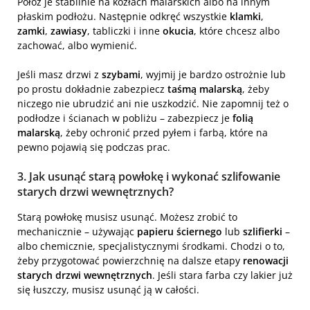
Połóż je stabilnie na kozłach malarskich albo na innym
płaskim podłożu. Następnie odkręć wszystkie
klamki
,
zamki
,
zawiasy
, tabliczki i inne
okucia
, które chcesz albo
zachować, albo wymienić.
Jeśli masz drzwi z
szybami
, wyjmij je bardzo ostrożnie lub
po prostu dokładnie zabezpiecz
taśmą malarską
, żeby
niczego nie ubrudzić ani nie uszkodzić. Nie zapomnij też o
podłodze i ścianach w pobliżu – zabezpiecz je
folią
malarską
, żeby ochronić przed pyłem i farbą, które na
pewno pojawią się podczas prac.
3. Jak usunąć starą powłokę i wykonać szlifowanie
starych drzwi wewnętrznych?
Starą powłokę musisz usunąć. Możesz zrobić to
mechanicznie – używając
papieru ściernego
lub
szlifierki
–
albo chemicznie, specjalistycznymi środkami. Chodzi o to,
żeby przygotować powierzchnię na dalsze etapy
renowacji
starych drzwi wewnętrznych
. Jeśli stara farba czy lakier już
się łuszczy, musisz usunąć ją w całości.