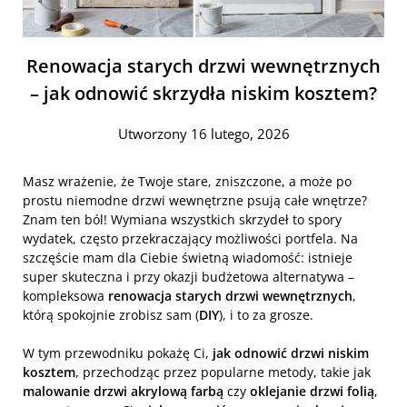
Renowacja starych drzwi wewnętrznych
– jak odnowić skrzydła niskim kosztem?
Utworzony 16 lutego, 2026
Masz wrażenie, że Twoje stare, zniszczone, a może po
prostu niemodne drzwi wewnętrzne psują całe wnętrze?
Znam ten ból! Wymiana wszystkich skrzydeł to spory
wydatek, często przekraczający możliwości portfela. Na
szczęście mam dla Ciebie świetną wiadomość: istnieje
super skuteczna i przy okazji budżetowa alternatywa –
kompleksowa
renowacja starych drzwi wewnętrznych
,
którą spokojnie zrobisz sam (
DIY
), i to za grosze.
W tym przewodniku pokażę Ci,
jak odnowić drzwi niskim
kosztem
, przechodząc przez popularne metody, takie jak
malowanie drzwi akrylową farbą
czy
oklejanie drzwi folią
,