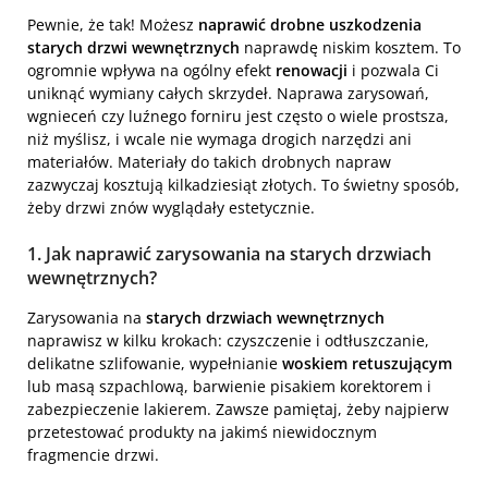
Pewnie, że tak! Możesz
naprawić drobne uszkodzenia
starych drzwi wewnętrznych
naprawdę niskim kosztem. To
ogromnie wpływa na ogólny efekt
renowacji
i pozwala Ci
uniknąć wymiany całych skrzydeł. Naprawa zarysowań,
wgnieceń czy luźnego forniru jest często o wiele prostsza,
niż myślisz, i wcale nie wymaga drogich narzędzi ani
materiałów. Materiały do takich drobnych napraw
zazwyczaj kosztują kilkadziesiąt złotych. To świetny sposób,
żeby drzwi znów wyglądały estetycznie.
1. Jak naprawić zarysowania na starych drzwiach
wewnętrznych?
Zarysowania na
starych drzwiach wewnętrznych
naprawisz w kilku krokach: czyszczenie i odtłuszczanie,
delikatne szlifowanie, wypełnianie
woskiem retuszującym
lub masą szpachlową, barwienie pisakiem korektorem i
zabezpieczenie lakierem. Zawsze pamiętaj, żeby najpierw
przetestować produkty na jakimś niewidocznym
fragmencie drzwi.