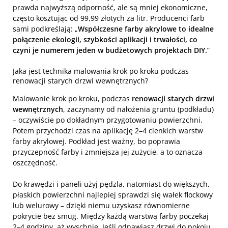
prawda najwyższą odporność, ale są mniej ekonomiczne,
często kosztując od 99,99 złotych za litr. Producenci farb
sami podkreślają: „
Współczesne farby akrylowe to idealne
połączenie ekologii, szybkości aplikacji i trwałości, co
czyni je numerem jeden w budżetowych projektach DIY.
”
Jaka jest technika malowania krok po kroku podczas
renowacji starych drzwi wewnętrznych?
Malowanie krok po kroku, podczas
renowacji starych drzwi
wewnętrznych
, zaczynamy od nałożenia gruntu (podkładu)
– oczywiście po dokładnym przygotowaniu powierzchni.
Potem przychodzi czas na aplikację 2–4 cienkich warstw
farby akrylowej. Podkład jest ważny, bo poprawia
przyczepność farby i zmniejsza jej zużycie, a to oznacza
oszczędność.
Do krawędzi i paneli użyj pędzla, natomiast do większych,
płaskich powierzchni najlepiej sprawdzi się wałek flockowy
lub welurowy – dzięki niemu uzyskasz równomierne
pokrycie bez smug. Między każdą warstwą farby poczekaj
2–4 godziny, aż wyschnie. Jeśli odnawiasz drzwi do pokoju