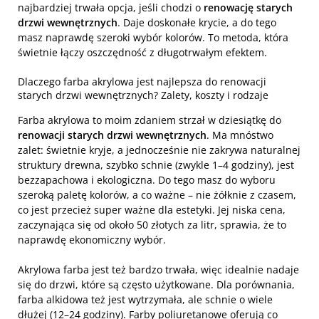
najbardziej trwała opcja, jeśli chodzi o
renowację starych
drzwi wewnętrznych
. Daje doskonałe krycie, a do tego
masz naprawdę szeroki wybór kolorów. To metoda, która
świetnie łączy oszczędność z długotrwałym efektem.
Dlaczego farba akrylowa jest najlepsza do renowacji
starych drzwi wewnętrznych? Zalety, koszty i rodzaje
Farba akrylowa to moim zdaniem strzał w dziesiątkę do
renowacji starych drzwi wewnętrznych
. Ma mnóstwo
zalet: świetnie kryje, a jednocześnie nie zakrywa naturalnej
struktury drewna, szybko schnie (zwykle 1–4 godziny), jest
bezzapachowa i ekologiczna. Do tego masz do wyboru
szeroką paletę kolorów, a co ważne – nie żółknie z czasem,
co jest przecież super ważne dla estetyki. Jej niska cena,
zaczynająca się od około 50 złotych za litr, sprawia, że to
naprawdę ekonomiczny wybór.
Akrylowa farba jest też bardzo trwała, więc idealnie nadaje
się do drzwi, które są często użytkowane. Dla porównania,
farba alkidowa też jest wytrzymała, ale schnie o wiele
dłużej (12–24 godziny). Farby poliuretanowe oferują co