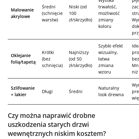
Wysoka
pły
Średni
Niski (od
trwałość,
za
Malowanie
(schnięcie
100
możliwość
str
akrylowe
warstw)
zł/skrzydło)
zmiany
Wy
koloru
do
prz
Szybki efekt
Ide
Krótki
Najniższy
wizualny,
pro
Oklejanie
(bez
(od 50
łatwa
bez
folią/tapetą
schnięcia)
zł/skrzydło)
zmiana
Mni
wzoru
niż
Wy
Szlifowanie
Naturalny
Długi
Średni
pre
+ lakier
look drewna
wię
Czy można naprawić drobne
uszkodzenia starych drzwi
wewnętrznych niskim kosztem?