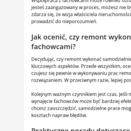
Współpraca z fachowcami może również oznac
jesteś zaangażowany w proces, możesz nie 
zdarza się, że wizja właściciela nieruchomośc
prowadzić do nieporozumień.
Jak ocenić, czy remont wykon
fachowcami?
Decydując, czy remont wykonać samodzielnie,
kluczowych aspektów. Przede wszystkim, oceni
czujesz się pewnie w wykonywaniu prac rem
rozwiązaniem. W przeciwnym razie, lepiej pos
Kolejnym ważnym czynnikiem jest czas. Jeśli 
wynajęcie fachowców może być bardziej efekt
chcesz zaoszczędzić, samodzielne prace mogą
kosztach napraw błędów.
Praktyczne porady dotyczące