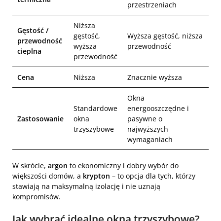
przestrzeniach
Niższa
Gęstość /
gęstość,
Wyższa gęstość, niższa
przewodność
wyższa
przewodność
cieplna
przewodność
Cena
Niższa
Znacznie wyższa
Okna
Standardowe
energooszczędne i
Zastosowanie
okna
pasywne o
trzyszybowe
najwyższych
wymaganiach
W skrócie,
argon
to ekonomiczny i dobry wybór do
większości domów, a
krypton
– to opcja dla tych, którzy
stawiają na maksymalną izolację i nie uznają
kompromisów.
Jak wybrać idealne okna trzyszybowe?