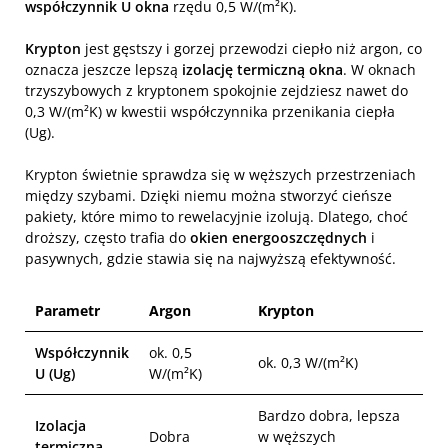
współczynnik U okna
rzędu 0,5 W/(m²K).
Krypton
jest gęstszy i gorzej przewodzi ciepło niż argon, co
oznacza jeszcze lepszą
izolację termiczną okna
. W oknach
trzyszybowych z kryptonem spokojnie zejdziesz nawet do
0,3 W/(m²K) w kwestii współczynnika przenikania ciepła
(Ug).
Krypton świetnie sprawdza się w węższych przestrzeniach
między szybami. Dzięki niemu można stworzyć cieńsze
pakiety, które mimo to rewelacyjnie izolują. Dlatego, choć
droższy, często trafia do
okien energooszczędnych
i
pasywnych, gdzie stawia się na najwyższą efektywność.
Parametr
Argon
Krypton
Współczynnik
ok. 0,5
ok. 0,3 W/(m²K)
U (Ug)
W/(m²K)
Bardzo dobra, lepsza
Izolacja
Dobra
w węższych
termiczna