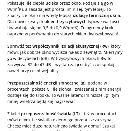
Pokazuje, ile ciepła ucieka przez okno. Podaje się go w
W/(m²K), a zasada jest prosta: im niżej, tym lepiej. To
znaczy, że okno ma wtedy lepszą
izolację termiczną okna
.
Dla nowoczesnych
okien trzyszybowych
typowe wartości
Uw wahają się od 0,5 do 0,9 W/(m²K). To ogromny krok
naprzód w porównaniu do starych okien dwuszybowych!
Sprawdź też
współczynnik izolacji akustycznej (Rw)
, który
mówi, jak dobrze okno wycisza hałas z zewnątrz. Mierzymy
go w decybelach (dB). W trzyszybowych oknach Rw to
zazwyczaj 32 do 47 dB – wystarczająco, byś czuł spokój
nawet przy ruchliwej ulicy.
Przepuszczalność energii słonecznej (g)
, podana w
procentach, pokaże Ci, ile słońca i związanej z nim energii
dostaje się do środka. To ważne latem: im niższe „g”, tym
mniej wnętrza będą się nagrzewać.
Z kolei
przepuszczalność światła (LT)
– też w procentach –
mówi o tym, ile światła dziennego przepuszcza szyba.
Chcesz mieć dużo naturalnego światła w domu? Szukaj