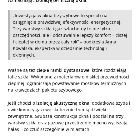
wzmacniając
izolację termiczną okna
.
„Inwestycja w okna trzyszybowe to sposób na
osiągnięcie prawdziwej efektywności energetycznej.
Trzy warstwy szkła i gaz szlachetny to nie tylko
oszczędności, ale i odczuwalnie lepszy komfort – ciszej
i cieplej w domu przez cały rok” – podkreśla Anna
Kowalska, ekspertka w dziedzinie technologii
okiennych.
Ważne są też
ciepłe ramki dystansowe
, które rozdzielają
tafle szkła. Wykonane z materiałów o niskiej przewodności
cieplnej, ograniczają powstawanie mostków termicznych
na krawędziach pakietu szybowego.
Jeśli chodzi o
izolację akustyczną okna
, dodatkowa szyba i
dwie komory gazowe skutecznie tłumią dźwięki
zewnętrzne. Grubsza konstrukcja okna i podział na trzy
warstwy szkła oraz gazowe przestrzenie mocno wyciszają
hałas – co czuć szczególnie w miastach.