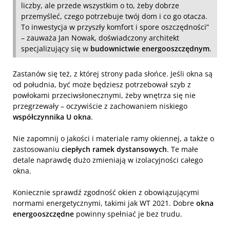
liczby, ale przede wszystkim o to, żeby dobrze
przemyśleć, czego potrzebuje twój dom i co go otacza.
To inwestycja w przyszły komfort i spore oszczędności”
– zauważa Jan Nowak, doświadczony architekt
specjalizujący się w
budownictwie energooszczędnym
.
Zastanów się też, z której strony pada słońce. Jeśli okna są
od południa, być może będziesz potrzebował szyb z
powłokami przeciwsłonecznymi, żeby wnętrza się nie
przegrzewały – oczywiście z zachowaniem niskiego
współczynnika U okna
.
Nie zapomnij o jakości i materiale ramy okiennej, a także o
zastosowaniu
ciepłych ramek dystansowych
. Te małe
detale naprawdę dużo zmieniają w izolacyjności całego
okna.
Koniecznie sprawdź zgodność okien z obowiązującymi
normami energetycznymi, takimi jak WT 2021. Dobre
okna
energooszczędne
powinny spełniać je bez trudu.