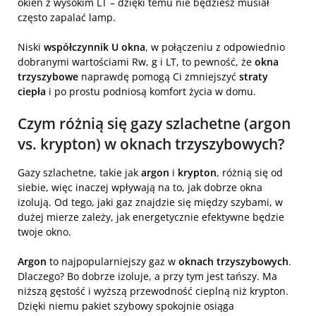
okien z wysokim LT – dzięki temu nie będziesz musiał
często zapalać lamp.
Niski
współczynnik U okna
, w połączeniu z odpowiednio
dobranymi wartościami Rw, g i LT, to pewność, że
okna
trzyszybowe
naprawdę pomogą Ci zmniejszyć
straty
ciepła
i po prostu podniosą komfort życia w domu.
Czym różnią się gazy szlachetne (argon
vs. krypton) w oknach trzyszybowych?
Gazy szlachetne, takie jak
argon
i
krypton
, różnią się od
siebie, więc inaczej wpływają na to, jak dobrze okna
izolują. Od tego, jaki gaz znajdzie się między szybami, w
dużej mierze zależy, jak energetycznie efektywne będzie
twoje okno.
Argon
to najpopularniejszy gaz w
oknach trzyszybowych
.
Dlaczego? Bo dobrze izoluje, a przy tym jest tańszy. Ma
niższą gęstość i wyższą przewodność cieplną niż krypton.
Dzięki niemu pakiet szybowy spokojnie osiąga