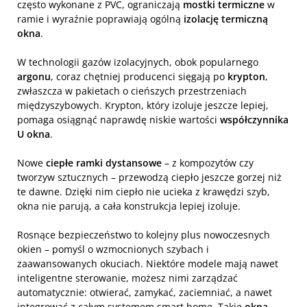
często wykonane z PVC, ograniczają
mostki termiczne
w
ramie i wyraźnie poprawiają ogólną
izolację termiczną
okna
.
W technologii gazów izolacyjnych, obok popularnego
argonu
, coraz chętniej producenci sięgają po
krypton
,
zwłaszcza w pakietach o cieńszych przestrzeniach
międzyszybowych. Krypton, który izoluje jeszcze lepiej,
pomaga osiągnąć naprawdę niskie wartości
współczynnika
U okna
.
Nowe
ciepłe ramki dystansowe
– z kompozytów czy
tworzyw sztucznych – przewodzą ciepło jeszcze gorzej niż
te dawne. Dzięki nim ciepło nie ucieka z krawędzi szyb,
okna nie parują, a cała konstrukcja lepiej izoluje.
Rosnące bezpieczeństwo to kolejny plus nowoczesnych
okien – pomyśl o wzmocnionych szybach i
zaawansowanych okuciach. Niektóre modele mają nawet
inteligentne sterowanie, możesz nimi zarządzać
automatycznie: otwierać, zamykać, zaciemniać, a nawet
integrować z całym systemem smart home. Takie
okna