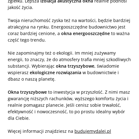
zgiełku. Lepsza
izolacja akustyczna okna
realnie podnosi
jakość życia.
Twoja nieruchomość zyska też na wartości, będzie bardziej
atrakcyjna na rynku. Energooszczędne budownictwo jest
coraz bardziej cenione, a
okna energooszczędne
to ważna
część tego trendu.
Nie zapominajmy też o ekologii. Im mniej zużywamy
energii, to znaczy, że do atmosfery trafia mniej szkodliwych
substancji. Wybierając
okna trzyszybowe
, świadomie
wspierasz
ekologiczne rozwiązania
w budownictwie i
dbasz o naszą planetę.
Okna trzyszybowe
to inwestycja w przyszłość. Z nimi masz
gwarancję niższych rachunków, wyższego komfortu życia i
realnie pomagasz planecie. Jeśli cenisz sobie trwałość,
efektywność i nowoczesność, to po prostu idealny wybór
dla Ciebie.
Więcej informacji znajdziesz na
budujemydalej.pl