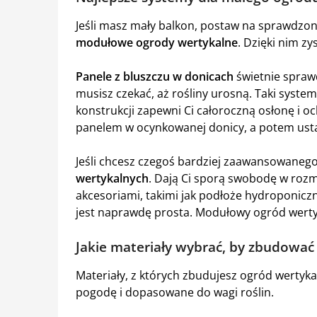
Jeśli masz mały balkon, postaw na sprawdzo
modułowe ogrody wertykalne
. Dzięki nim zy
Panele z bluszczu w donicach
świetnie sprawd
musisz czekać, aż rośliny urosną. Taki system 
konstrukcji zapewni Ci całoroczną osłonę i o
panelem w ocynkowanej donicy, a potem usta
Jeśli chcesz czegoś bardziej zaawansowaneg
wertykalnych
. Dają Ci sporą swobodę w rozm
akcesoriami, takimi jak podłoże hydroponicz
jest naprawdę prosta. Modułowy ogród werty
Jakie materiały wybrać, by zbudować
Materiały, z których zbudujesz ogród wertyk
pogodę i dopasowane do wagi roślin.