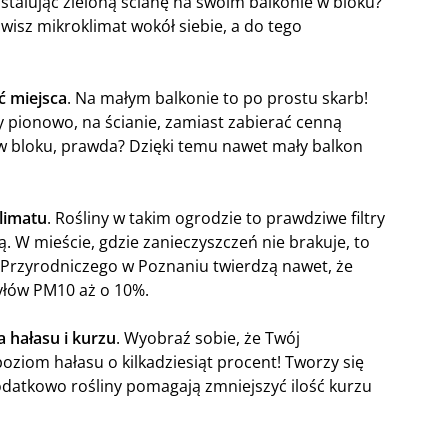
nstalując zieloną ścianę na swoim balkonie w bloku?
isz mikroklimat wokół siebie, a do tego
ć miejsca
. Na małym balkonie to po prostu skarb!
y pionowo, na ścianie, zamiast zabierać cenną
w bloku, prawda? Dzięki temu nawet mały balkon
limatu
. Rośliny w takim ogrodzie to prawdziwe filtry
ą. W mieście, gdzie zanieczyszczeń nie brakuje, to
 Przyrodniczego w Poznaniu twierdzą nawet, że
pyłów PM10 aż o 10%.
a hałasu i kurzu
. Wyobraź sobie, że Twój
ziom hałasu o kilkadziesiąt procent! Tworzy się
odatkowo rośliny pomagają zmniejszyć ilość kurzu