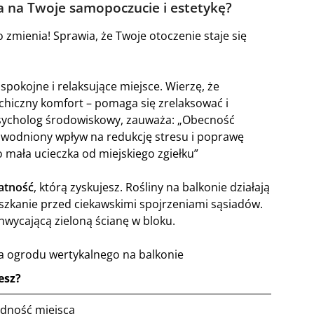
a na Twoje samopoczucie i estetykę?
zmienia! Sprawia, że Twoje otoczenie staje się
 spokojne i relaksujące miejsce. Wierzę, że
ychiczny komfort – pomaga się zrelaksować i
psycholog środowiskowy, zauważa: „Obecność
dowodniony wpływ na redukcję stresu i poprawę
mała ucieczka od miejskiego zgiełku”
watność
, którą zyskujesz. Rośliny na balkonie działają
eszkanie przed ciekawskimi spojrzeniami sąsiadów.
wycającą zieloną ścianę w bloku.
a ogrodu wertykalnego na balkonie
esz?
dność miejsca