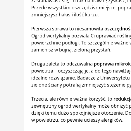
Zastanawiasz się, co tak naprawdę zyskasz, i
Przede wszystkim oszczędzisz miejsce, popraw
zmniejszysz hałas i ilość kurzu.
Pierwsza sprawa to niesamowita
oszczędnoś
Ogród wertykalny pozwala Ci uprawiać roślin
powierzchnię podłogi. To szczególnie ważne 
zamienisz w bujną, zieloną przystań.
Druga zaleta to odczuwalna
poprawa mikrok
powietrza – oczyszczają je, a do tego nawilżaj
idealne rozwiązanie. Badacze z Uniwersytetu
zielone ściany potrafią zmniejszyć stężenie 
Trzecia, ale równie ważna korzyść, to
redukcj
zewnętrzny ogród wertykalny może obniżyć po
dzięki temu dużo spokojniejsze otoczenie. D
w powietrzu, co pewnie ucieszy alergików.