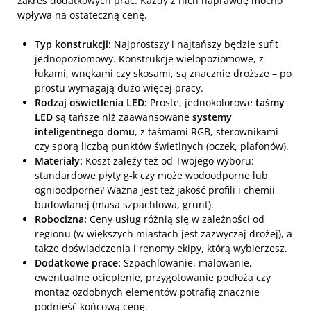
zakres dodatkowych prac. Każdy z nich naprawdę mocno
wpływa na ostateczną cenę.
Typ konstrukcji:
Najprostszy i najtańszy będzie sufit
jednopoziomowy. Konstrukcje wielopoziomowe, z
łukami, wnękami czy skosami, są znacznie droższe – po
prostu wymagają dużo więcej pracy.
Rodzaj oświetlenia LED:
Proste, jednokolorowe
taśmy
LED
są tańsze niż zaawansowane
systemy
inteligentnego domu
, z taśmami RGB, sterownikami
czy sporą liczbą punktów świetlnych (oczek, plafonów).
Materiały:
Koszt zależy też od Twojego wyboru:
standardowe płyty g-k czy może wodoodporne lub
ognioodporne? Ważna jest też jakość profili i chemii
budowlanej (masa szpachlowa, grunt).
Robocizna:
Ceny usług różnią się w zależności od
regionu (w większych miastach jest zazwyczaj drożej), a
także doświadczenia i renomy ekipy, którą wybierzesz.
Dodatkowe prace:
Szpachlowanie, malowanie,
ewentualne ocieplenie, przygotowanie podłoża czy
montaż ozdobnych elementów potrafią znacznie
podnieść końcową cenę.