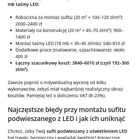
mb taśmy LED:
Robocizna za montaż sufitu (20 m² × 100–120 zł/m²):
2000–2400 zł
Materiały na konstrukcję (20 m² × 45–70 zł/m²): 900–
1400 zł
Montaż taśmy LED (18 mb × 30–45 zł/mb): 540–810 zł
Dodatkowe prace (malowanie, szpachlowanie): około
400 zł
Łączny szacunkowy koszt: 3840–6010 zł (czyli 192–300
zł/m²)
.
Zawsze poproś o indywidualną wycenę od kilku
wykonawców, żebyś miał najbardziej realistyczny obraz
kosztów. Pamiętaj też o doliczeniu VAT (8–23%).
Najczęstsze błędy przy montażu sufitu
podwieszanego z LED i jak ich uniknąć
Chcesz, żeby Twój
sufit podwieszany z oświetleniem LED
był trwały, bezpieczny i wyglądał świetnie? Koniecznie