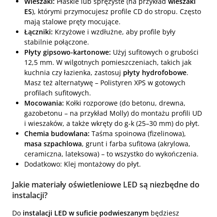
Wieszaki:
Płaskie lub sprężyste (na przykład
wieszaki
ES
), którymi przymocujesz profile CD do stropu. Często
mają stalowe pręty mocujące.
Łączniki:
Krzyżowe i wzdłużne, aby profile były
stabilnie połączone.
Płyty gipsowo-kartonowe:
Użyj sufitowych o grubości
12,5 mm. W wilgotnych pomieszczeniach, takich jak
kuchnia czy łazienka, zastosuj
płyty hydrofobowe
.
Masz też alternatywę – Polistyren XPS w gotowych
profilach sufitowych.
Mocowania:
Kołki rozporowe (do betonu, drewna,
gazobetonu – na przykład Molly) do montażu profili UD
i wieszaków, a także wkręty do g-k (25–30 mm) do płyt.
Chemia budowlana:
Taśma spoinowa (fizelinowa),
masa szpachlowa
, grunt i farba sufitowa (akrylowa,
ceramiczna, lateksowa) – to wszystko do wykończenia.
Dodatkowo: Klej montażowy do płyt.
Jakie materiały oświetleniowe LED są niezbędne do
instalacji?
Do
instalacji LED w suficie podwieszanym
będziesz