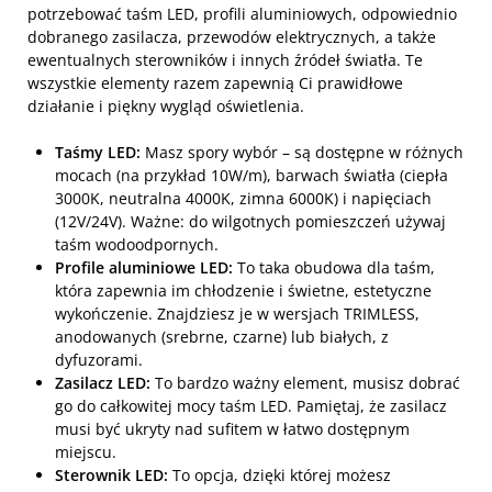
potrzebować taśm LED, profili aluminiowych, odpowiednio
dobranego zasilacza, przewodów elektrycznych, a także
ewentualnych sterowników i innych źródeł światła. Te
wszystkie elementy razem zapewnią Ci prawidłowe
działanie i piękny wygląd oświetlenia.
Taśmy LED:
Masz spory wybór – są dostępne w różnych
mocach (na przykład 10W/m), barwach światła (ciepła
3000K, neutralna 4000K, zimna 6000K) i napięciach
(12V/24V). Ważne: do wilgotnych pomieszczeń używaj
taśm wodoodpornych.
Profile aluminiowe LED:
To taka obudowa dla taśm,
która zapewnia im chłodzenie i świetne, estetyczne
wykończenie. Znajdziesz je w wersjach TRIMLESS,
anodowanych (srebrne, czarne) lub białych, z
dyfuzorami.
Zasilacz LED:
To bardzo ważny element, musisz dobrać
go do całkowitej mocy taśm LED. Pamiętaj, że zasilacz
musi być ukryty nad sufitem w łatwo dostępnym
miejscu.
Sterownik LED:
To opcja, dzięki której możesz