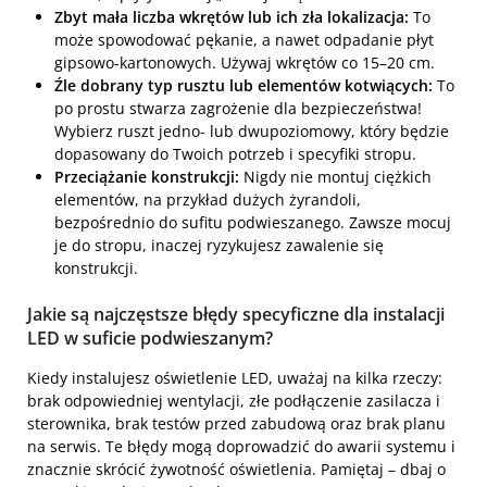
Zbyt mała liczba wkrętów lub ich zła lokalizacja:
To
może spowodować pękanie, a nawet odpadanie płyt
gipsowo-kartonowych. Używaj wkrętów co 15–20 cm.
Źle dobrany typ rusztu lub elementów kotwiących:
To
po prostu stwarza zagrożenie dla bezpieczeństwa!
Wybierz ruszt jedno- lub dwupoziomowy, który będzie
dopasowany do Twoich potrzeb i specyfiki stropu.
Przeciążanie konstrukcji:
Nigdy nie montuj ciężkich
elementów, na przykład dużych żyrandoli,
bezpośrednio do sufitu podwieszanego. Zawsze mocuj
je do stropu, inaczej ryzykujesz zawalenie się
konstrukcji.
Jakie są najczęstsze błędy specyficzne dla instalacji
LED w suficie podwieszanym?
Kiedy instalujesz oświetlenie LED, uważaj na kilka rzeczy:
brak odpowiedniej wentylacji, złe podłączenie zasilacza i
sterownika, brak testów przed zabudową oraz brak planu
na serwis. Te błędy mogą doprowadzić do awarii systemu i
znacznie skrócić żywotność oświetlenia. Pamiętaj – dbaj o