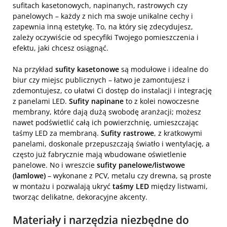
sufitach kasetonowych, napinanych, rastrowych czy
panelowych – każdy z nich ma swoje unikalne cechy i
zapewnia inną estetykę. To, na który się zdecydujesz,
zależy oczywiście od specyfiki Twojego pomieszczenia i
efektu, jaki chcesz osiągnąć.
Na przykład
sufity kasetonowe
są modułowe i idealne do
biur czy miejsc publicznych – łatwo je zamontujesz i
zdemontujesz, co ułatwi Ci dostęp do instalacji i integrację
z panelami LED.
Sufity napinane
to z kolei nowoczesne
membrany, które dają dużą swobodę aranżacji; możesz
nawet podświetlić całą ich powierzchnię, umieszczając
taśmy LED za membraną.
Sufity rastrowe
, z kratkowymi
panelami, doskonale przepuszczają światło i wentylację, a
często już fabrycznie mają wbudowane oświetlenie
panelowe. No i wreszcie
sufity panelowe/listwowe
(lamlowe)
– wykonane z PCV, metalu czy drewna, są proste
w montażu i pozwalają ukryć
taśmy LED
między listwami,
tworząc delikatne, dekoracyjne akcenty.
Materiały i narzędzia niezbędne do