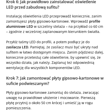
Krok 6: Jak prawidłowo zainstalować oświetlenie
LED przed zabudową sufitu?
Instalację oświetlenia LED przeprowadź koniecznie, zanim
zamontujesz płyty gipsowo-kartonowe. Wprowadź
profile
aluminiowe LED
w szczeliny stelaża – na przykład co 60 cm
– zgodnie z wcześniej zaplanowanym kierunkiem światła.
Przyłóż taśmy LED do profili, a potem podłącz je do
zasilacza LED
. Pamiętaj, że zasilacz musi być ukryty nad
sufitem w łatwo dostępnym miejscu. Zanim pójdziesz dalej,
koniecznie przetestuj całe oświetlenie, by upewnić się, że
wszystko działa, jak należy. Zaplanuj też odpowiednią
wentylację dla wszystkich komponentów LED.
Krok 7: Jak zamontować płyty gipsowo-kartonowe w
suficie podwieszanym?
Płyty gipsowo-kartonowe zamontuj do stelaża, zwracając
uwagę na prawidłowe ułożenie i mocowanie. Pierwszą
płytę przytnij o około 50 cm krócej i umieść ją w rogu
pomieszczenia.