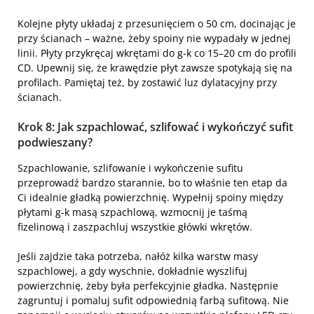
Kolejne płyty układaj z przesunięciem o 50 cm, docinając je
przy ścianach – ważne, żeby spoiny nie wypadały w jednej
linii. Płyty przykręcaj wkrętami do g-k co 15–20 cm do profili
CD. Upewnij się, że krawędzie płyt zawsze spotykają się na
profilach. Pamiętaj też, by zostawić luz dylatacyjny przy
ścianach.
Krok 8: Jak szpachlować, szlifować i wykończyć sufit
podwieszany?
Szpachlowanie, szlifowanie i wykończenie sufitu
przeprowadź bardzo starannie, bo to właśnie ten etap da
Ci idealnie gładką powierzchnię. Wypełnij spoiny między
płytami g-k masą szpachlową, wzmocnij je taśmą
fizelinową i zaszpachluj wszystkie główki wkrętów.
Jeśli zajdzie taka potrzeba, nałóż kilka warstw masy
szpachlowej, a gdy wyschnie, dokładnie wyszlifuj
powierzchnię, żeby była perfekcyjnie gładka. Następnie
zagruntuj i pomaluj sufit odpowiednią farbą sufitową. Nie