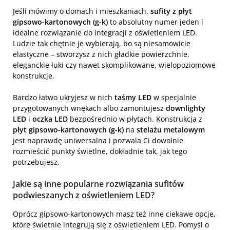
Jeśli mówimy o domach i mieszkaniach,
sufity z płyt
gipsowo-kartonowych (g-k)
to absolutny numer jeden i
idealne rozwiązanie do integracji z oświetleniem LED.
Ludzie tak chętnie je wybierają, bo są niesamowicie
elastyczne – stworzysz z nich gładkie powierzchnie,
eleganckie łuki czy nawet skomplikowane, wielopoziomowe
konstrukcje.
Bardzo łatwo ukryjesz w nich
taśmy LED
w specjalnie
przygotowanych wnękach albo zamontujesz
downlighty
LED
i
oczka LED
bezpośrednio w płytach. Konstrukcja z
płyt gipsowo-kartonowych (g-k)
na
stelażu metalowym
jest naprawdę uniwersalna i pozwala Ci dowolnie
rozmieścić punkty świetlne, dokładnie tak, jak tego
potrzebujesz.
Jakie są inne popularne rozwiązania sufitów
podwieszanych z oświetleniem LED?
Oprócz gipsowo-kartonowych masz też inne ciekawe opcje,
które świetnie integrują się z oświetleniem LED. Pomyśl o