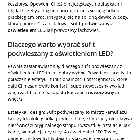
kosztorys. Opowiem Ci też o najczęstszych pułapkach i
błędach, żebyś mógł ich uniknąć i cieszyć się gładkim
przebiegiem prac. Przygotuj się na solidną dawkę wiedzy,
która pomoże Ci zainstalować
sufit podwieszany z
oświetleniem LED
jak prawdziwy fachowiec.
Dlaczego warto wybrać sufit
podwieszany z oświetleniem LED?
Pewnie zastanawiasz się, dlaczego sufit podwieszany z
oświetleniem LED to tak dobry wybór. Powód jest prosty: to
połączenie estetyki, funkcjonalności i oszczędności, które
daje Ci niesamowity komfort i supernowoczesny wygląd
wnętrza. Idealnie pasuje do koncepcji
nowoczesnych
wnętrz
!
Estetyka i design:
Sufit podwieszany to mistrz kamuflażu –
tworzy idealnie gładką powierzchnię, która sprytnie ukrywa
nierówności oryginalnego stropu i wszystkie instalacje, jak
kable, wentylację czy rury. A oświetlenie LED? Taśmy,
panele czy downlighty dają Ci właściwie nieograniczone