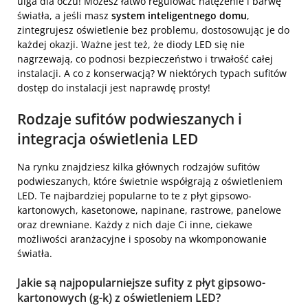
ulga dla oczu! Możesz łatwo regulować natężenie i barwę
światła, a jeśli masz
system inteligentnego domu
,
zintegrujesz oświetlenie bez problemu, dostosowując je do
każdej okazji. Ważne jest też, że diody LED się nie
nagrzewają, co podnosi bezpieczeństwo i trwałość całej
instalacji. A co z konserwacją? W niektórych typach sufitów
dostęp do instalacji jest naprawdę prosty!
Rodzaje sufitów podwieszanych i
integracja oświetlenia LED
Na rynku znajdziesz kilka głównych rodzajów sufitów
podwieszanych, które świetnie współgrają z oświetleniem
LED. Te najbardziej popularne to te z płyt gipsowo-
kartonowych, kasetonowe, napinane, rastrowe, panelowe
oraz drewniane. Każdy z nich daje Ci inne, ciekawe
możliwości aranżacyjne i sposoby na wkomponowanie
światła.
Jakie są najpopularniejsze sufity z płyt gipsowo-
kartonowych (g-k) z oświetleniem LED?