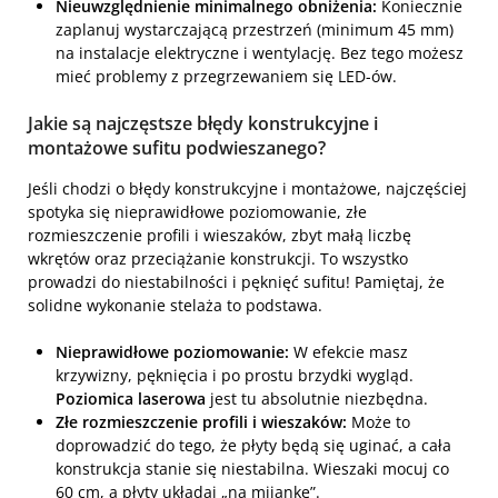
Nieuwzględnienie minimalnego obniżenia:
Koniecznie
zaplanuj wystarczającą przestrzeń (minimum 45 mm)
na instalacje elektryczne i wentylację. Bez tego możesz
mieć problemy z przegrzewaniem się LED-ów.
Jakie są najczęstsze błędy konstrukcyjne i
montażowe sufitu podwieszanego?
Jeśli chodzi o błędy konstrukcyjne i montażowe, najczęściej
spotyka się nieprawidłowe poziomowanie, złe
rozmieszczenie profili i wieszaków, zbyt małą liczbę
wkrętów oraz przeciążanie konstrukcji. To wszystko
prowadzi do niestabilności i pęknięć sufitu! Pamiętaj, że
solidne wykonanie stelaża to podstawa.
Nieprawidłowe poziomowanie:
W efekcie masz
krzywizny, pęknięcia i po prostu brzydki wygląd.
Poziomica laserowa
jest tu absolutnie niezbędna.
Złe rozmieszczenie profili i wieszaków:
Może to
doprowadzić do tego, że płyty będą się uginać, a cała
konstrukcja stanie się niestabilna. Wieszaki mocuj co
60 cm, a płyty układaj „na mijankę”.