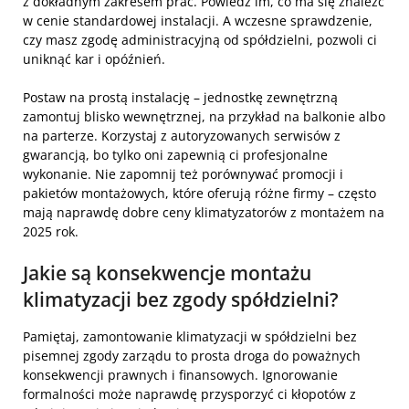
z dokładnym zakresem prac. Powiedz im, co ma się znaleźć
w cenie standardowej instalacji. A wczesne sprawdzenie,
czy masz zgodę administracyjną od spółdzielni, pozwoli ci
uniknąć kar i opóźnień.
Postaw na prostą instalację – jednostkę zewnętrzną
zamontuj blisko wewnętrznej, na przykład na balkonie albo
na parterze. Korzystaj z autoryzowanych serwisów z
gwarancją, bo tylko oni zapewnią ci profesjonalne
wykonanie. Nie zapomnij też porównywać promocji i
pakietów montażowych, które oferują różne firmy – często
mają naprawdę dobre ceny klimatyzatorów z montażem na
2025 rok.
Jakie są konsekwencje montażu
klimatyzacji bez zgody spółdzielni?
Pamiętaj, zamontowanie klimatyzacji w spółdzielni bez
pisemnej zgody zarządu to prosta droga do poważnych
konsekwencji prawnych i finansowych. Ignorowanie
formalności może naprawdę przysporzyć ci kłopotów z