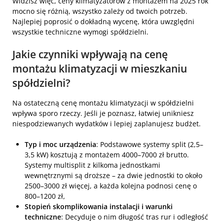
Widzisz więc, ceny klimatyzatorów z montażem na 2025 rok
mocno się różnią, wszystko zależy od twoich potrzeb.
Najlepiej poprosić o dokładną wycenę, która uwzględni
wszystkie techniczne wymogi spółdzielni.
Jakie czynniki wpływają na cenę
montażu klimatyzacji w mieszkaniu
spółdzielni?
Na ostateczną cenę montażu klimatyzacji w spółdzielni
wpływa sporo rzeczy. Jeśli je poznasz, łatwiej unikniesz
niespodziewanych wydatków i lepiej zaplanujesz budżet.
Typ i moc urządzenia
: Podstawowe systemy split (2,5–
3,5 kW) kosztują z montażem 4000–7000 zł brutto.
Systemy multisplit z kilkoma jednostkami
wewnętrznymi są droższe – za dwie jednostki to około
2500–3000 zł więcej, a każda kolejna podnosi cenę o
800–1200 zł,
Stopień skomplikowania instalacji i warunki
techniczne
: Decyduje o nim długość tras rur i odległość