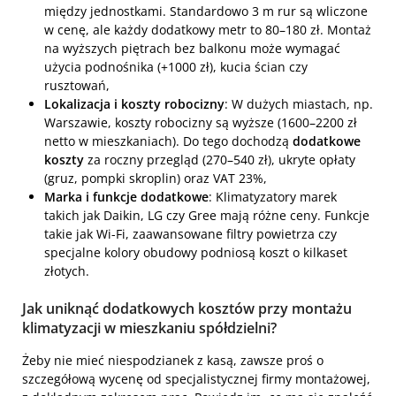
między jednostkami. Standardowo 3 m rur są wliczone
w cenę, ale każdy dodatkowy metr to 80–180 zł. Montaż
na wyższych piętrach bez balkonu może wymagać
użycia podnośnika (+1000 zł), kucia ścian czy
rusztowań,
Lokalizacja i koszty robocizny
: W dużych miastach, np.
Warszawie, koszty robocizny są wyższe (1600–2200 zł
netto w mieszkaniach). Do tego dochodzą
dodatkowe
koszty
za roczny przegląd (270–540 zł), ukryte opłaty
(gruz, pompki skroplin) oraz VAT 23%,
Marka i funkcje dodatkowe
: Klimatyzatory marek
takich jak Daikin, LG czy Gree mają różne ceny. Funkcje
takie jak Wi-Fi, zaawansowane filtry powietrza czy
specjalne kolory obudowy podniosą koszt o kilkaset
złotych.
Jak uniknąć dodatkowych kosztów przy montażu
klimatyzacji w mieszkaniu spółdzielni?
Żeby nie mieć niespodzianek z kasą, zawsze proś o
szczegółową wycenę od specjalistycznej firmy montażowej,