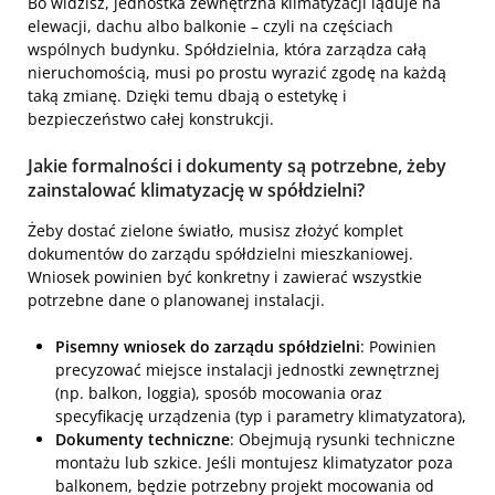
Bo widzisz, jednostka zewnętrzna klimatyzacji ląduje na
elewacji, dachu albo balkonie – czyli na częściach
wspólnych budynku. Spółdzielnia, która zarządza całą
nieruchomością, musi po prostu wyrazić zgodę na każdą
taką zmianę. Dzięki temu dbają o estetykę i
bezpieczeństwo całej konstrukcji.
Jakie formalności i dokumenty są potrzebne, żeby
zainstalować klimatyzację w spółdzielni?
Żeby dostać zielone światło, musisz złożyć komplet
dokumentów do zarządu spółdzielni mieszkaniowej.
Wniosek powinien być konkretny i zawierać wszystkie
potrzebne dane o planowanej instalacji.
Pisemny wniosek do zarządu spółdzielni
: Powinien
precyzować miejsce instalacji jednostki zewnętrznej
(np. balkon, loggia), sposób mocowania oraz
specyfikację urządzenia (typ i parametry klimatyzatora),
Dokumenty techniczne
: Obejmują rysunki techniczne
montażu lub szkice. Jeśli montujesz klimatyzator poza
balkonem, będzie potrzebny projekt mocowania od