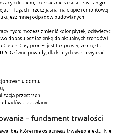
udzącym kuciem, co znacznie skraca czas całego
jach, fugach i rzecz jasna, na ekipie remontowej.
odukujesz mniej odpadów budowlanych.
acyjnych: możesz zmienić kolor płytek, odświeżyć
atwo dopasujesz łazienkę do aktualnych trendów i
Ciebie. Cały proces jest tak prosty, że często
DIY
. Główne powody, dla których warto wybrać
kcjonowaniu domu,
u,
lizacja przestrzeni,
ść odpadów budowlanych.
owania – fundament trwałości
a, bez której nie osiągniesz trwałego efektu. Nie