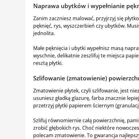
Naprawa ubytków i wypełnianie pękn
Zanim zaczniesz malować, przyjrzyj się płyt
pęknięć, rys, wyszczerbień czy ubytków. Musis
jednolita.
Małe pęknięcia i ubytki wypełnisz masą napra
wyschnie, delikatnie zeszlifuj te miejsca pa
resztą płytki.
Szlifowanie (zmatowienie) powierzchn
Zmatowienie płytek, czyli szlifowanie, jest ni
usuniesz gładką glazurę, farba znacznie lepie
przetrzyj płytki papierem ściernym (granulacj
Szlifuj równomiernie całą powierzchnię, pamię
zrobić głębokich rys. Choć niektóre nowoczes
polecam zmatowienie. To gwarancja najlepszy