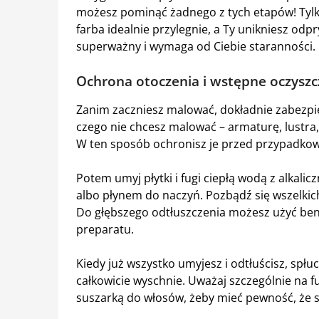
możesz pominąć żadnego z tych etapów! Tylk
farba idealnie przylegnie, a Ty unikniesz odp
superważny i wymaga od Ciebie staranności.
Ochrona otoczenia i wstępne oczyszc
Zanim zaczniesz malować, dokładnie zabezpiec
czego nie chcesz malować – armaturę, lustra,
W ten sposób ochronisz je przed przypadko
Potem umyj płytki i fugi ciepłą wodą z alka
albo płynem do naczyń. Pozbądź się wszelkich
Do głębszego odtłuszczenia możesz użyć benz
preparatu.
Kiedy już wszystko umyjesz i odtłuścisz, spłu
całkowicie wyschnie. Uważaj szczególnie na f
suszarką do włosów, żeby mieć pewność, że s