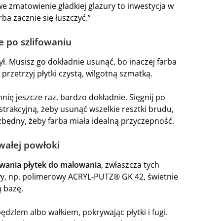
we zmatowienie gładkiej glazury to inwestycja w
rba zacznie się łuszczyć.”
e po szlifowaniu
ył. Musisz go dokładnie usunąć, bo inaczej farba
przetrzyj płytki czystą, wilgotną szmatką.
nię jeszcze raz, bardzo dokładnie. Sięgnij po
strakcyjną, żeby usunąć wszelkie resztki brudu,
ezbędny, żeby farba miała idealną przyczepność.
wałej powłoki
wania płytek do malowania
, zwłaszcza tych
wy, np. polimerowy ACRYL-PUTZ® GK 42, świetnie
ą bazę.
zlem albo wałkiem, pokrywając płytki i fugi.