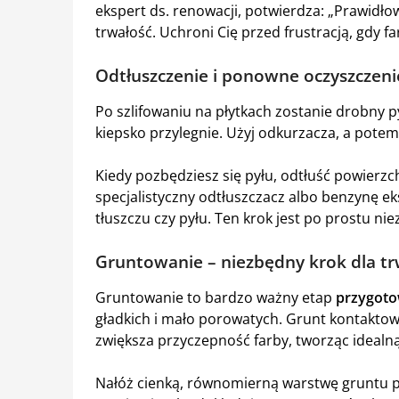
ekspert ds. renowacji, potwierdza: „Prawidło
trwałość. Uchroni Cię przed frustracją, gdy fa
Odtłuszczenie i ponowne oczyszczeni
Po szlifowaniu na płytkach zostanie drobny p
kiepsko przylegnie. Użyj odkurzacza, a potem 
Kiedy pozbędziesz się pyłu, odtłuść powierzch
specjalistyczny odtłuszczacz albo benzynę ek
tłuszczu czy pyłu. Ten krok jest po prostu ni
Gruntowanie – niezbędny krok dla tr
Gruntowanie to bardzo ważny etap
przygoto
gładkich i mało porowatych. Grunt kontakto
zwiększa przyczepność farby, tworząc idealn
Nałóż cienką, równomierną warstwę gruntu pęd