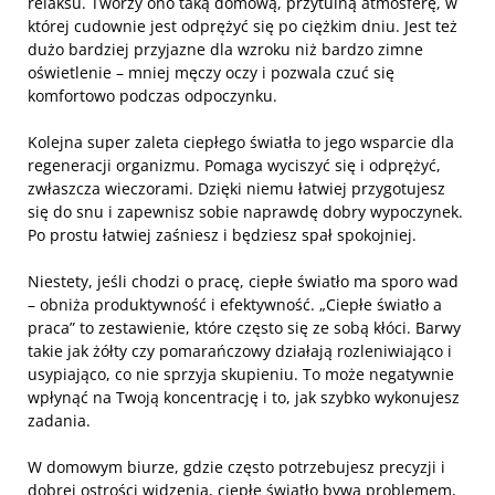
relaksu. Tworzy ono taką domową, przytulną atmosferę, w
której cudownie jest odprężyć się po ciężkim dniu. Jest też
dużo bardziej przyjazne dla wzroku niż bardzo zimne
oświetlenie – mniej męczy oczy i pozwala czuć się
komfortowo podczas odpoczynku.
Kolejna super zaleta ciepłego światła to jego wsparcie dla
regeneracji organizmu. Pomaga wyciszyć się i odprężyć,
zwłaszcza wieczorami. Dzięki niemu łatwiej przygotujesz
się do snu i zapewnisz sobie naprawdę dobry wypoczynek.
Po prostu łatwiej zaśniesz i będziesz spał spokojniej.
Niestety, jeśli chodzi o pracę, ciepłe światło ma sporo wad
– obniża produktywność i efektywność. „Ciepłe światło a
praca” to zestawienie, które często się ze sobą kłóci. Barwy
takie jak żółty czy pomarańczowy działają rozleniwiająco i
usypiająco, co nie sprzyja skupieniu. To może negatywnie
wpłynąć na Twoją koncentrację i to, jak szybko wykonujesz
zadania.
W domowym biurze, gdzie często potrzebujesz precyzji i
dobrej ostrości widzenia, ciepłe światło bywa problemem,