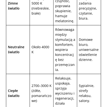
czujność,
Zimne
5000 K
zadania
poprawia
światło
(niebieskie,
precyzyjne,
skupienie,
białe)
czytanie,
hamuje
biura.
melatoninę.
Równowaga
między
stymulacją a
Domowe
komfortem,
biuro,
Neutralne
Około 4000
wspiera
uniwersalne
światło
K
koncentracj
oświetlenie
ę bez
dzienne.
przemęczan
ia.
Relaksuje,
uspokaja,
2700–3000 K
Sypialnie,
sprzyja
Ciepłe
(żółte,
strefy
wyciszeniu i
światło
pomarańczo
relaksu,
regeneracji,
we)
salony.
działa