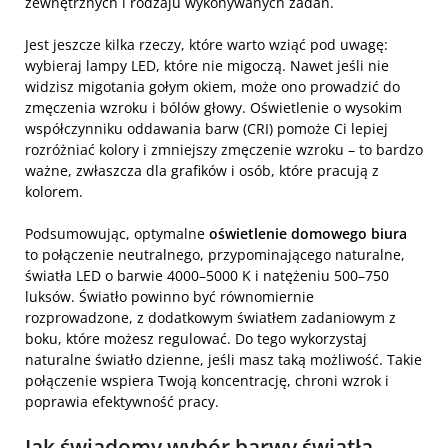
zewnętrznych i rodzaju wykonywanych zadań.
Jest jeszcze kilka rzeczy, które warto wziąć pod uwagę:
wybieraj lampy LED, które nie migoczą. Nawet jeśli nie
widzisz migotania gołym okiem, może ono prowadzić do
zmęczenia wzroku i bólów głowy. Oświetlenie o wysokim
współczynniku oddawania barw (CRI) pomoże Ci lepiej
rozróżniać kolory i zmniejszy zmęczenie wzroku – to bardzo
ważne, zwłaszcza dla grafików i osób, które pracują z
kolorem.
Podsumowując, optymalne
oświetlenie domowego biura
to połączenie neutralnego, przypominającego naturalne,
światła LED o barwie 4000–5000 K i natężeniu 500–750
luksów. Światło powinno być równomiernie
rozprowadzone, z dodatkowym światłem zadaniowym z
boku, które możesz regulować. Do tego wykorzystaj
naturalne światło dzienne, jeśli masz taką możliwość. Takie
połączenie wspiera Twoją koncentrację, chroni wzrok i
poprawia efektywność pracy.
Jak świadomy wybór barwy światła