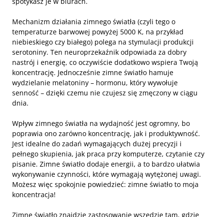
spotykasz je w biurach.
Mechanizm działania zimnego światła (czyli tego o
temperaturze barwowej powyżej 5000 K, na przykład
niebieskiego czy białego) polega na stymulacji produkcji
serotoniny. Ten neuroprzekaźnik odpowiada za dobry
nastrój i energię, co oczywiście dodatkowo wspiera Twoją
koncentrację. Jednocześnie zimne światło hamuje
wydzielanie melatoniny – hormonu, który wywołuje
senność – dzięki czemu nie czujesz się zmęczony w ciągu
dnia.
Wpływ zimnego światła na wydajność jest ogromny, bo
poprawia ono zarówno koncentrację, jak i produktywność.
Jest idealne do zadań wymagających dużej precyzji i
pełnego skupienia, jak praca przy komputerze, czytanie czy
pisanie. Zimne światło dodaje energii, a to bardzo ułatwia
wykonywanie czynności, które wymagają wytężonej uwagi.
Możesz więc spokojnie powiedzieć: zimne światło to moja
koncentracja!
Zimne światło znajdzie zastosowanie wszędzie tam, gdzie