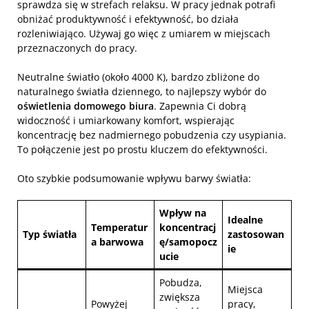
sprawdza się w strefach relaksu. W pracy jednak potrafi
obniżać produktywność i efektywność, bo działa
rozleniwiająco. Używaj go więc z umiarem w miejscach
przeznaczonych do pracy.
Neutralne światło (około 4000 K), bardzo zbliżone do
naturalnego światła dziennego, to najlepszy wybór do
oświetlenia domowego biura
. Zapewnia Ci dobrą
widoczność i umiarkowany komfort, wspierając
koncentrację bez nadmiernego pobudzenia czy usypiania.
To połączenie jest po prostu kluczem do efektywności.
Oto szybkie podsumowanie wpływu barwy światła:
Wpływ na
Idealne
Temperatur
koncentracj
Typ światła
zastosowan
a barwowa
ę/samopocz
ie
ucie
Pobudza,
Miejsca
zwiększa
Powyżej
pracy,