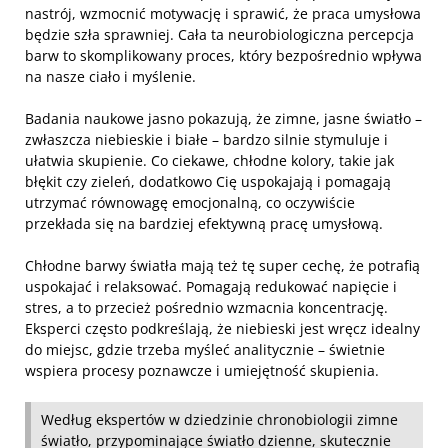
nastrój, wzmocnić motywację i sprawić, że praca umysłowa
będzie szła sprawniej. Cała ta neurobiologiczna percepcja
barw to skomplikowany proces, który bezpośrednio wpływa
na nasze ciało i myślenie.
Badania naukowe jasno pokazują, że zimne, jasne światło –
zwłaszcza niebieskie i białe – bardzo silnie stymuluje i
ułatwia skupienie. Co ciekawe, chłodne kolory, takie jak
błękit czy zieleń, dodatkowo Cię uspokajają i pomagają
utrzymać równowagę emocjonalną, co oczywiście
przekłada się na bardziej efektywną pracę umysłową.
Chłodne barwy światła mają też tę super cechę, że potrafią
uspokajać i relaksować. Pomagają redukować napięcie i
stres, a to przecież pośrednio wzmacnia koncentrację.
Eksperci często podkreślają, że niebieski jest wręcz idealny
do miejsc, gdzie trzeba myśleć analitycznie – świetnie
wspiera procesy poznawcze i umiejętność skupienia.
Według ekspertów w dziedzinie chronobiologii zimne
światło, przypominające światło dzienne, skutecznie