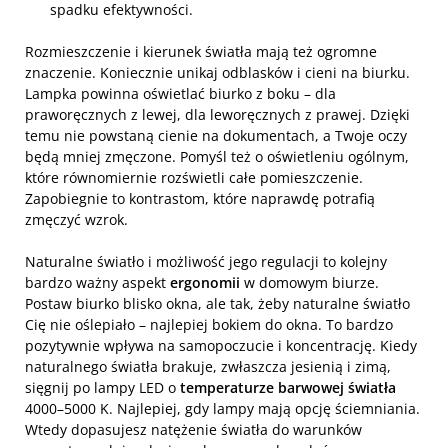
spadku efektywności.
Rozmieszczenie i kierunek światła mają też ogromne
znaczenie. Koniecznie unikaj odblasków i cieni na biurku.
Lampka powinna oświetlać biurko z boku – dla
praworęcznych z lewej, dla leworęcznych z prawej. Dzięki
temu nie powstaną cienie na dokumentach, a Twoje oczy
będą mniej zmęczone. Pomyśl też o oświetleniu ogólnym,
które równomiernie rozświetli całe pomieszczenie.
Zapobiegnie to kontrastom, które naprawdę potrafią
zmęczyć wzrok.
Naturalne światło i możliwość jego regulacji to kolejny
bardzo ważny aspekt
ergonomii
w domowym biurze.
Postaw biurko blisko okna, ale tak, żeby naturalne światło
Cię nie oślepiało – najlepiej bokiem do okna. To bardzo
pozytywnie wpływa na samopoczucie i koncentrację. Kiedy
naturalnego światła brakuje, zwłaszcza jesienią i zimą,
sięgnij po lampy LED o
temperaturze barwowej światła
4000–5000 K. Najlepiej, gdy lampy mają opcję ściemniania.
Wtedy dopasujesz natężenie światła do warunków