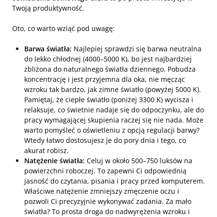
Twoją produktywność.
Oto, co warto wziąć pod uwagę:
Barwa światła:
Najlepiej sprawdzi się barwa neutralna
do lekko chłodnej (4000–5000 K), bo jest najbardziej
zbliżona do naturalnego światła dziennego. Pobudza
koncentrację i jest przyjemna dla oka, nie męcząc
wzroku tak bardzo, jak zimne światło (powyżej 5000 K).
Pamiętaj, że ciepłe światło (poniżej 3300 K) wycisza i
relaksuje, co świetnie nadaje się do odpoczynku, ale do
pracy wymagającej skupienia raczej się nie nada. Może
warto pomyśleć o oświetleniu z opcją regulacji barwy?
Wtedy łatwo dostosujesz je do pory dnia i tego, co
akurat robisz.
Natężenie światła:
Celuj w około 500–750 luksów na
powierzchni roboczej. To zapewni Ci odpowiednią
jasność do czytania, pisania i pracy przed komputerem.
Właściwe natężenie zmniejszy zmęczenie oczu i
pozwoli Ci precyzyjnie wykonywać zadania. Za mało
światła? To prosta droga do nadwyrężenia wzroku i