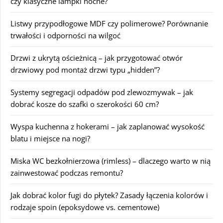
czy klasyczne lampki nocne?
Listwy przypodłogowe MDF czy polimerowe? Porównanie
trwałości i odporności na wilgoć
Drzwi z ukrytą ościeżnicą – jak przygotować otwór
drzwiowy pod montaż drzwi typu „hidden”?
Systemy segregacji odpadów pod zlewozmywak – jak
dobrać kosze do szafki o szerokości 60 cm?
Wyspa kuchenna z hokerami – jak zaplanować wysokość
blatu i miejsce na nogi?
Miska WC bezkołnierzowa (rimless) – dlaczego warto w nią
zainwestować podczas remontu?
Jak dobrać kolor fugi do płytek? Zasady łączenia kolorów i
rodzaje spoin (epoksydowe vs. cementowe)