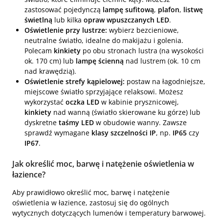
zastosować pojedynczą
lampę sufitową
,
plafon
,
listwę
świetlną
lub kilka
opraw wpuszczanych LED
.
Oświetlenie przy lustrze:
wybierz bezcieniowe,
neutralne światło, idealne do makijażu i golenia.
Polecam
kinkiety
po obu stronach lustra (na wysokości
ok. 170 cm) lub
lampę ścienną
nad lustrem (ok. 10 cm
nad krawędzią).
Oświetlenie strefy kąpielowej:
postaw na łagodniejsze,
miejscowe światło sprzyjające relaksowi. Możesz
wykorzystać
oczka LED
w kabinie prysznicowej,
kinkiety
nad wanną (światło skierowane ku górze) lub
dyskretne
taśmy LED
w obudowie wanny. Zawsze
sprawdź wymagane
klasy szczelności IP
, np.
IP65
czy
IP67
.
Jak określić moc, barwę i natężenie oświetlenia w
łazience?
Aby prawidłowo określić moc, barwę i natężenie
oświetlenia w łazience, zastosuj się do ogólnych
wytycznych dotyczących lumenów i temperatury barwowej.