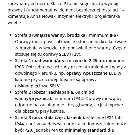
zaczynamy od norm. Klasa IP to nie sugestia, to wymóg
prawny i fundamentalny element bezpiecznej instalacji” –
komentuje Anna Nowak, inżynier elektryk i projektantka
wnętrz.
Strefa 0 (wnętrze wanny, brodzika):
minimum
IP67
.
Oprawy muszą być całkowicie odporne na krótkotrwałe
zanurzenie w wodzie, np. podświetlenie wanny. Często
stosuje się tu oprawy
SELV (12V)
.
Strefa 1 (nad wanną/prysznicem do 2,25 m):
minimum
IP65
. Potrzebujesz ochrony przed strumieniami wody z
dowolnego kierunku, np.
oprawy wpuszczane LED
w
kabinie prysznicowej. Idealne są oprawy
niskonapięciowe
SELV
.
Strefa 2 (obszar zachlapania, 60 cm od
wanny/prysznica):
minimum
IP44
. Oprawy muszą być
odporne na zachlapanie i bryzgi wody, co jest typowe
dla obszaru przy lustrze.
Strefa 3 (pozostała część łazienki):
zalecane
IP21
lub
IP44
, choć w najdalszych punktach dopuszczalne może
być
IP20
. Jednak
IP44 to minimalny standard
dla