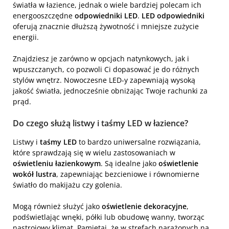
światła w łazience, jednak o wiele bardziej polecam ich
energooszczędne
odpowiedniki LED
.
LED odpowiedniki
oferują znacznie dłuższą żywotność i mniejsze zużycie
energii.
Znajdziesz je zarówno w opcjach natynkowych, jak i
wpuszczanych, co pozwoli Ci dopasować je do różnych
stylów wnętrz. Nowoczesne LED-y zapewniają wysoką
jakość światła, jednocześnie obniżając Twoje rachunki za
prąd.
Do czego służą listwy i taśmy LED w łazience?
Listwy i
taśmy LED
to bardzo uniwersalne rozwiązania,
które sprawdzają się w wielu zastosowaniach w
oświetleniu łazienkowym
. Są idealne jako
oświetlenie
wokół lustra
, zapewniając bezcieniowe i równomierne
światło do makijażu czy golenia.
Mogą również służyć jako
oświetlenie dekoracyjne
,
podświetlając wnęki, półki lub obudowę wanny, tworząc
nastrojowy klimat. Pamiętaj, że w strefach narażonych na