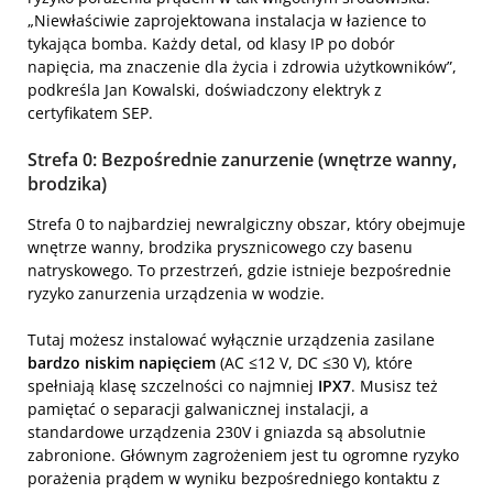
„Niewłaściwie zaprojektowana instalacja w łazience to
tykająca bomba. Każdy detal, od klasy IP po dobór
napięcia, ma znaczenie dla życia i zdrowia użytkowników”,
podkreśla Jan Kowalski, doświadczony elektryk z
certyfikatem SEP.
Strefa 0: Bezpośrednie zanurzenie (wnętrze wanny,
brodzika)
Strefa 0 to najbardziej newralgiczny obszar, który obejmuje
wnętrze wanny, brodzika prysznicowego czy basenu
natryskowego. To przestrzeń, gdzie istnieje bezpośrednie
ryzyko zanurzenia urządzenia w wodzie.
Tutaj możesz instalować wyłącznie urządzenia zasilane
bardzo niskim napięciem
(AC ≤12 V, DC ≤30 V), które
spełniają klasę szczelności co najmniej
IPX7
. Musisz też
pamiętać o separacji galwanicznej instalacji, a
standardowe urządzenia 230V i gniazda są absolutnie
zabronione. Głównym zagrożeniem jest tu ogromne ryzyko
porażenia prądem w wyniku bezpośredniego kontaktu z