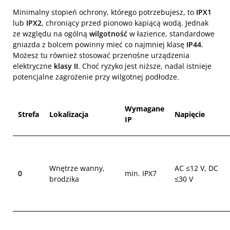
Minimalny stopień ochrony, którego potrzebujesz, to
IPX1
lub
IPX2
, chroniący przed pionowo kapiącą wodą. Jednak
ze względu na ogólną
wilgotność
w łazience, standardowe
gniazda z bolcem powinny mieć co najmniej klasę
IP44
.
Możesz tu również stosować przenośne urządzenia
elektryczne
klasy II
. Choć ryzyko jest niższe, nadal istnieje
potencjalne zagrożenie przy wilgotnej podłodze.
Wymagane
Strefa
Lokalizacja
Napięcie
IP
Wnętrze wanny,
AC ≤12 V, DC
0
min. IPX7
brodzika
≤30 V