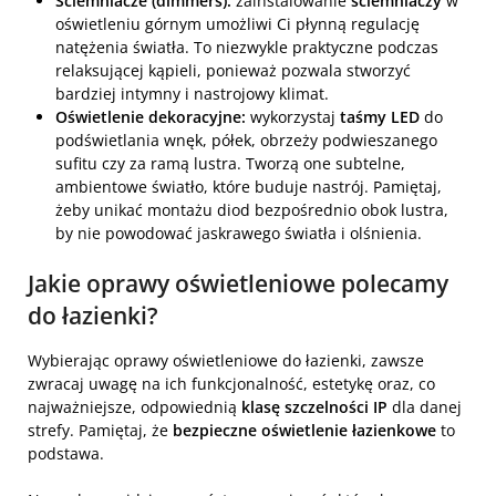
Ściemniacze (dimmers):
zainstalowanie
ściemniaczy
w
oświetleniu górnym umożliwi Ci płynną regulację
natężenia światła. To niezwykle praktyczne podczas
relaksującej kąpieli, ponieważ pozwala stworzyć
bardziej intymny i nastrojowy klimat.
Oświetlenie dekoracyjne:
wykorzystaj
taśmy LED
do
podświetlania wnęk, półek, obrzeży podwieszanego
sufitu czy za ramą lustra. Tworzą one subtelne,
ambientowe światło, które buduje nastrój. Pamiętaj,
żeby unikać montażu diod bezpośrednio obok lustra,
by nie powodować jaskrawego światła i olśnienia.
Jakie oprawy oświetleniowe polecamy
do łazienki?
Wybierając oprawy oświetleniowe do łazienki, zawsze
zwracaj uwagę na ich funkcjonalność, estetykę oraz, co
najważniejsze, odpowiednią
klasę szczelności IP
dla danej
strefy. Pamiętaj, że
bezpieczne oświetlenie łazienkowe
to
podstawa.