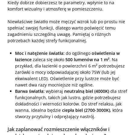
Kiedy dobrze dobierzesz te parametry, wpłynie to na
komfort wizualny i atmosferę w pomieszczeniu.
Niewłaściwe światło może męczyć wzrok lub po prostu nie
spełniać swojej funkcji, dlatego warto poświęcić temu
zagadnieniu szczególną uwagę. Pamiętaj o różnych
potrzebach każdej strefy funkcjonalnej.
Moc i natężenie światła:
do ogólnego
oświetlenia w
łazience
zaleca się około
500 lumenów na 1 m²
. Na
przykład, dla łazienki o powierzchni 6 m² potrzebujesz
żarówki o mocy odpowiadającej około 75W (lub jej
ekwiwalent LED). Oświetlenie przy lustrze może być
nawet dwa razy mocniejsze niż ogólne.
Barwa światła:
wybieraj
neutralną biel (4000K)
dla stref
funkcjonalnych, takich jak lustro, gdzie potrzebujesz
dokładności i wierności kolorów. Do stref relaksu, jak
wanna, idealna będzie
ciepła biel (2700-3000K)
, która
stworzy przytulny i odprężający nastrój.
Jak zaplanować rozmieszczenie włączników i