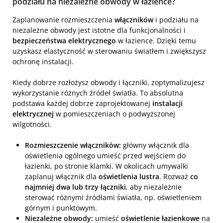
podziału na niezależne obwody w łazience?
Zaplanowanie rozmieszczenia
włączników
i podziału na
niezależne obwody jest istotne dla funkcjonalności i
bezpieczeństwa elektrycznego
w łazience. Dzięki temu
uzyskasz elastyczność w sterowaniu światłem i zwiększysz
ochronę instalacji.
Kiedy dobrze rozłożysz obwody i łączniki, zoptymalizujesz
wykorzystanie różnych źródeł światła. To absolutna
podstawa każdej dobrze zaprojektowanej
instalacji
elektrycznej
w pomieszczeniach o podwyższonej
wilgotności.
Rozmieszczenie włączników:
główny włącznik dla
oświetlenia ogólnego umieść przed wejściem do
łazienki, po stronie klamki. W okolicach umywalki
zaplanuj włącznik dla
oświetlenia lustra
. Rozważ
co
najmniej dwa lub trzy łączniki
, aby niezależnie
sterować różnymi źródłami światła, np. oświetleniem
górnym i punktowym.
Niezależne obwody:
umieść
oświetlenie łazienkowe
na