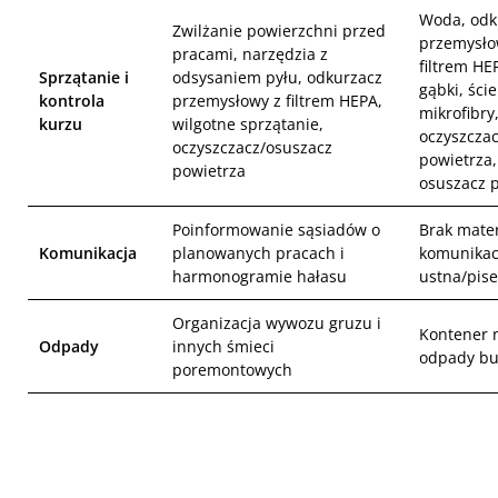
Woda, odk
Zwilżanie powierzchni przed
przemysło
pracami, narzędzia z
filtrem HE
Sprzątanie i
odsysaniem pyłu, odkurzacz
gąbki, ście
kontrola
przemysłowy z filtrem HEPA,
mikrofibry
kurzu
wilgotne sprzątanie,
oczyszcza
oczyszczacz/osuszacz
powietrza,
powietrza
osuszacz 
Poinformowanie sąsiadów o
Brak mater
Komunikacja
planowanych pracach i
komunikac
harmonogramie hałasu
ustna/pis
Organizacja wywozu gruzu i
Kontener 
Odpady
innych śmieci
odpady b
poremontowych