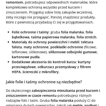
remontem
, potrzebujesz odpowiednich materiałów, które
kompleksowo ochronią wszystko przed kurzem i
zniszczeniem. Przygotuj sobie listę zakupów wcześniej,
żeby niczego nie przegapić. Poniżej znajdziesz produkty,
które z pewnością przydadzą Ci się w przygotowaniach.
Folie ochronne i taśmy
: gruba
folia malarska
,
folia
bąbelkowa
,
taśma papierowa malarska
,
folia stretch
.
Materiały do ochrony powierzchni i mebli
:
tektura
falista
,
maty ochronne
,
podkładki ochronne
(filcowe,
teflonowe, silikonowe),
silikonowe odbojniki gumowe
,
kartonowe pudła
.
Dodatkowe akcesoria do kontroli kurzu
:
kurtyny
przeciwpyłowe
,
odkurzacz przemysłowy z filtrem
HEPA
,
ściereczki z mikrofibry
.
Jakie folie i taśmy ochronne są niezbędne?
Do skutecznego
zabezpieczenia mieszkania przed kurzem i
zniszczeniem w czasie remontu
potrzebujesz różnych
rodzajów folii i taśm. Gruba
folia malarska
posłuży Ci do
osłaniania dużych powierzchni, takich jak
meble
,
podłogi
i