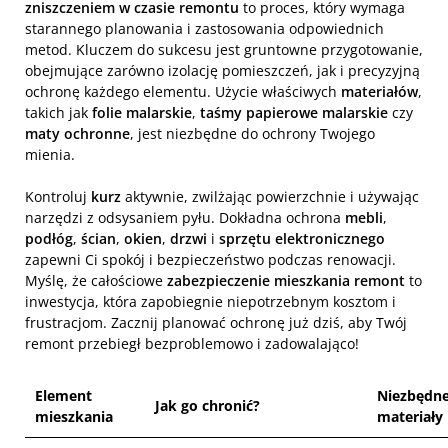
zniszczeniem w czasie remontu
to proces, który wymaga
starannego planowania i zastosowania odpowiednich
metod. Kluczem do sukcesu jest gruntowne przygotowanie,
obejmujące zarówno izolację pomieszczeń, jak i precyzyjną
ochronę każdego elementu. Użycie właściwych
materiałów
,
takich jak
folie malarskie
,
taśmy papierowe malarskie
czy
maty ochronne
, jest niezbędne do ochrony Twojego
mienia.
Kontroluj
kurz
aktywnie, zwilżając powierzchnie i używając
narzędzi z odsysaniem pyłu. Dokładna ochrona
mebli
,
podłóg
,
ścian
,
okien
,
drzwi
i
sprzętu elektronicznego
zapewni Ci spokój i bezpieczeństwo podczas renowacji.
Myślę, że całościowe
zabezpieczenie mieszkania remont
to
inwestycja, która zapobiegnie niepotrzebnym kosztom i
frustracjom. Zacznij planować ochronę już dziś, aby Twój
remont przebiegł bezproblemowo i zadowalająco!
Element
Niezbędn
Jak go chronić?
mieszkania
materiały