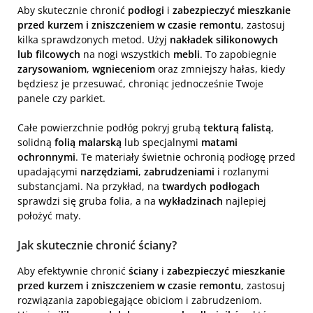
Aby skutecznie chronić
podłogi
i
zabezpieczyć mieszkanie
przed kurzem i zniszczeniem w czasie remontu
, zastosuj
kilka sprawdzonych metod. Użyj
nakładek silikonowych
lub filcowych
na nogi wszystkich
mebli
. To zapobiegnie
zarysowaniom
,
wgnieceniom
oraz zmniejszy hałas, kiedy
będziesz je przesuwać, chroniąc jednocześnie Twoje
panele czy parkiet.
Całe powierzchnie podłóg pokryj grubą
tekturą falistą
,
solidną
folią malarską
lub specjalnymi
matami
ochronnymi
. Te materiały świetnie ochronią podłogę przed
upadającymi
narzędziami
,
zabrudzeniami
i rozlanymi
substancjami. Na przykład, na
twardych podłogach
sprawdzi się gruba folia, a na
wykładzinach
najlepiej
położyć maty.
Jak skutecznie chronić ściany?
Aby efektywnie chronić
ściany
i
zabezpieczyć mieszkanie
przed kurzem i zniszczeniem w czasie remontu
, zastosuj
rozwiązania zapobiegające obiciom i zabrudzeniom.