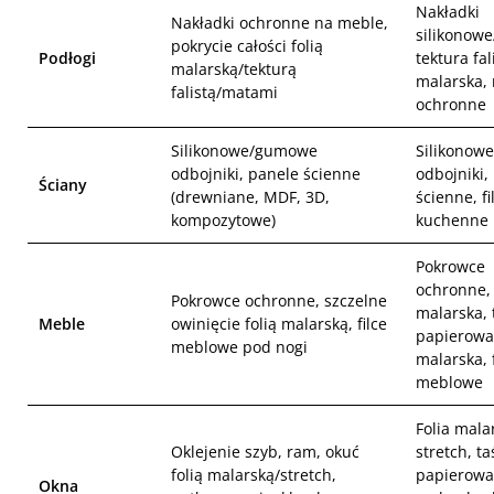
Nakładki
Nakładki ochronne na meble,
silikonowe
pokrycie całości folią
Podłogi
tektura fali
malarską/tekturą
malarska,
falistą/matami
ochronne
Silikonowe/gumowe
Silikonow
odbojniki, panele ścienne
odbojniki,
Ściany
(drewniane, MDF, 3D,
ścienne, fi
kompozytowe)
kuchenne
Pokrowce
ochronne, 
Pokrowce ochronne, szczelne
malarska,
Meble
owinięcie folią malarską, filce
papierowa
meblowe pod nogi
malarska, f
meblowe
Folia malar
Oklejenie szyb, ram, okuć
stretch, t
folią malarską/stretch,
papierowa
Okna