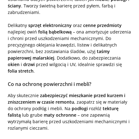
ściany
. Tworzy świetną barierę przed pyłem, farbą i
zabrudzeniami.
Delikatny
sprzęt elektroniczny
oraz
cenne przedmioty
najlepiej owiń
folią bąbelkową
– ona amortyzuje uderzenia
i chroni przed uszkodzeniami mechanicznymi. Do
precyzyjnego oklejania krawędzi, listew i delikatnych
powierzchni, bez zostawiania śladów, użyj
taśmy
papierowej malarskiej
. Dodatkowo, do zabezpieczania
okien
i
drzwi
przed wilgocią i UV, idealnie sprawdzi się
folia stretch
.
Co na ochronę powierzchni i mebli?
Aby skutecznie
zabezpieczyć mieszkanie przed kurzem i
zniszczeniem w czasie remontu
, zaopatrz się w materiały
do ochrony podłóg i mebli. Na
podłogi
rozłóż
tekturę
falistą
lub grube
maty ochronne
– one zapewnią
wytrzymałą barierę przed uszkodzeniami mechanicznymi i
rozlanymi cieczami.