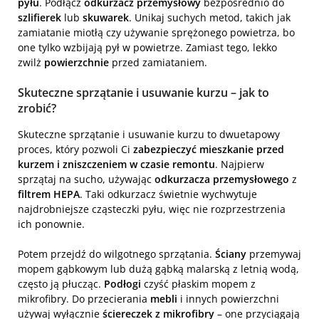
pyłu
. Podłącz
odkurzacz przemysłowy
bezpośrednio do
szlifierek
lub
skuwarek
. Unikaj suchych metod, takich jak
zamiatanie miotłą czy używanie sprężonego powietrza, bo
one tylko wzbijają pył w powietrze. Zamiast tego, lekko
zwilż
powierzchnie
przed zamiataniem.
Skuteczne sprzątanie i usuwanie kurzu – jak to
zrobić?
Skuteczne sprzątanie i usuwanie kurzu to dwuetapowy
proces, który pozwoli Ci
zabezpieczyć mieszkanie przed
kurzem i zniszczeniem w czasie remontu
. Najpierw
sprzątaj na sucho, używając
odkurzacza przemysłowego
z
filtrem HEPA
. Taki odkurzacz świetnie wychwytuje
najdrobniejsze cząsteczki pyłu, więc nie rozprzestrzenia
ich ponownie.
Potem przejdź do wilgotnego sprzątania.
Ściany
przemywaj
mopem gąbkowym lub dużą gąbką malarską z letnią wodą,
często ją płucząc.
Podłogi
czyść płaskim mopem z
mikrofibry. Do przecierania
mebli
i innych powierzchni
używaj wyłącznie
ściereczek z mikrofibry
– one przyciągają