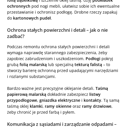
folią bąbelkową
i szczelnie oklej taśmą. Użyj
podkładek
ochronnych
pod nogi mebli, ułatwisz sobie ich ewentualne
przestawianie i ochronisz podłogę. Drobne rzeczy zapakuj
do
kartonowych pudeł
.
Ochrona stałych powierzchni i detali – jak o nie
zadbać?
Podczas remontu ochrona stałych powierzchni i detali
wymaga naprawdę starannego zabezpieczenia, żeby
zapobiec zabrudzeniom i uszkodzeniom.
Podłogi
pokryj
grubą
folią malarską
lub specjalną
tekturą falistą
– to
stworzy barierę ochronną przed upadającymi narzędziami
i rozlanymi substancjami.
Bardzo ważne jest precyzyjne oklejanie detali.
Taśmą
papierową malarską
dokładnie zabezpiecz
listwy
przypodłogowe
,
gniazdka elektryczne
i
kontakty
. Tą samą
taśmą oklej
klamki
,
ramy okienne
oraz
ramy drzwiowe
,
żeby chronić je przed farbą i pyłem.
Komunikacja z sąsiadami i zarządzanie odpadami –