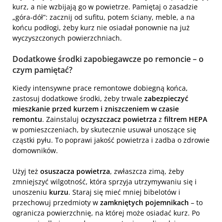
kurz, a nie wzbijają go w powietrze. Pamiętaj o zasadzie
„góra-dół”: zacznij od sufitu, potem ściany, meble, a na
końcu podłogi, żeby kurz nie osiadał ponownie na już
wyczyszczonych powierzchniach.
Dodatkowe środki zapobiegawcze po remoncie – o
czym pamiętać?
Kiedy intensywne prace remontowe dobiegną końca,
zastosuj dodatkowe środki, żeby trwale
zabezpieczyć
mieszkanie przed kurzem i zniszczeniem w czasie
remontu
. Zainstaluj
oczyszczacz powietrza
z
filtrem HEPA
w pomieszczeniach, by skutecznie usuwał unoszące się
cząstki pyłu. To poprawi jakość powietrza i zadba o zdrowie
domowników.
Użyj też
osuszacza powietrza
, zwłaszcza zimą, żeby
zmniejszyć wilgotność, która sprzyja utrzymywaniu się i
unoszeniu
kurzu
. Staraj się mieć mniej bibelotów i
przechowuj przedmioty w
zamkniętych pojemnikach
– to
ogranicza powierzchnię, na której może osiadać kurz. Po