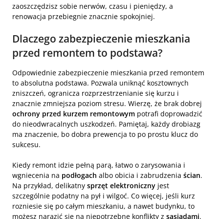
zaoszczędzisz sobie nerwów, czasu i pieniędzy, a
renowacja przebiegnie znacznie spokojniej.
Dlaczego zabezpieczenie mieszkania
przed remontem to podstawa?
Odpowiednie zabezpieczenie mieszkania przed remontem
to absolutna podstawa. Pozwala uniknąć kosztownych
zniszczeń, ogranicza rozprzestrzenianie się kurzu i
znacznie zmniejsza poziom stresu. Wierzę, że brak dobrej
ochrony przed kurzem remontowym
potrafi doprowadzić
do nieodwracalnych uszkodzeń. Pamiętaj, każdy drobiazg
ma znaczenie, bo dobra prewencja to po prostu klucz do
sukcesu.
Kiedy remont idzie pełną parą, łatwo o zarysowania i
wgniecenia na
podłogach
albo obicia i zabrudzenia
ścian
.
Na przykład, delikatny
sprzęt elektroniczny
jest
szczególnie podatny na pył i wilgoć. Co więcej, jeśli kurz
rozniesie się po całym mieszkaniu, a nawet budynku, to
możesz narazić się na niepotrzebne konflikty z
sąsiadami
.