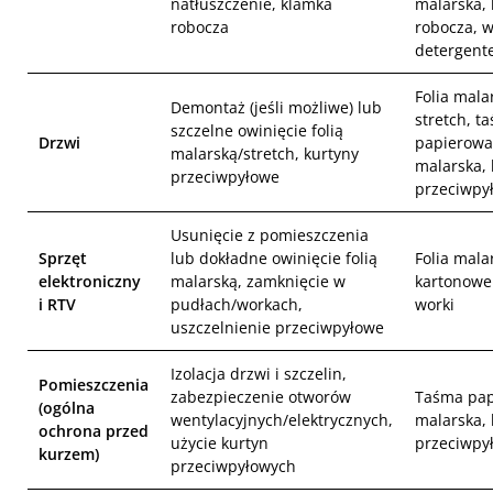
natłuszczenie, klamka
malarska,
robocza
robocza, 
detergen
Folia malar
Demontaż (jeśli możliwe) lub
stretch, t
szczelne owinięcie folią
Drzwi
papierowa
malarską/stretch, kurtyny
malarska, 
przeciwpyłowe
przeciwpy
Usunięcie z pomieszczenia
Sprzęt
lub dokładne owinięcie folią
Folia mala
elektroniczny
malarską, zamknięcie w
kartonowe
i RTV
pudłach/workach,
worki
uszczelnienie przeciwpyłowe
Izolacja drzwi i szczelin,
Pomieszczenia
zabezpieczenie otworów
Taśma pa
(ogólna
wentylacyjnych/elektrycznych,
malarska, 
ochrona przed
użycie kurtyn
przeciwpy
kurzem)
przeciwpyłowych