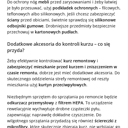
Do ochrony nóg
mebli
przed zarysowaniami i żeby łatwiej
je było przesuwać, użyj
podkładek ochronnych
– filcowych,
teflonowych albo silikonowych. Jeśli chcesz zabezpieczyć
ściany
przed obiciami, świetnie sprawdzą się
silikonowe
odbojniki gumowe
. Drobniejsze przedmioty bezpiecznie
przechowuj w
kartonowych pudłach
.
Dodatkowe akcesoria do kontroli kurzu – co się
przyda?
Żeby efektywnie kontrolować
kurz remontowy
i
zabezpieczyć mieszkanie przed kurzem i zniszczeniem w
czasie remontu
, dobrze jest mieć dodatkowe akcesoria. Do
skutecznego oddzielenia strefy remontowej od reszty
mieszkania użyj
kurtyn przeciwpyłowych
.
Niezbędnym sprzętem do sprzątania po remoncie będzie
odkurzacz przemysłowy
z
filtrem HEPA
. To urządzenie
rewelacyjnie wychwytuje drobne cząsteczki pyłu,
zapewniając naprawdę dokładne czyszczenie. Do
wilgotnego sprzątania przydadzą się również
ściereczki z
mikrofibry
, które skutecznie zbierają kurz, nie wzbijając go