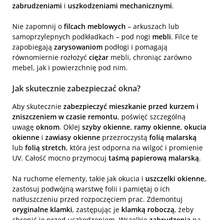
zabrudzeniami
i
uszkodzeniami mechanicznymi
.
Nie zapomnij o
filcach meblowych
– arkuszach lub
samoprzylepnych podkładkach – pod nogi
mebli
. Filce te
zapobiegają
zarysowaniom
podłogi i pomagają
równomiernie rozłożyć
ciężar
mebli, chroniąc zarówno
mebel, jak i powierzchnię pod nim.
Jak skutecznie zabezpieczać okna?
Aby skutecznie
zabezpieczyć mieszkanie przed kurzem i
zniszczeniem w czasie remontu
, poświęć szczególną
uwagę
oknom
. Oklej
szyby okienne
,
ramy okienne
,
okucia
okienne
i
zawiasy okienne
przezroczystą
folią malarską
lub
folią stretch
, która jest odporna na wilgoć i promienie
UV. Całość mocno przymocuj
taśmą papierową malarską
.
Na ruchome elementy, takie jak okucia i
uszczelki okienne
,
zastosuj podwójną warstwę folii i pamiętaj o ich
natłuszczeniu przed rozpoczęciem prac. Zdemontuj
oryginalne klamki
, zastępując je
klamką roboczą
, żeby
chronić je przed uszkodzeniem. Wszelkie
zabrudzenia
na