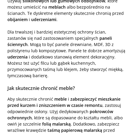
Używaj
silikonowych lub gumowych odbojników
, które
możesz umieścić na
meblach
albo bezpośrednio na
ścianach. Te dyskretne elementy skutecznie chronią przed
obijaniem
i
uderzeniami
.
Dla trwalszej i bardziej estetycznej ochrony ścian,
zastanów się nad zastosowaniem specjalnych
paneli
ściennych
. Mogą to być panele drewniane, MDF, 3D z
polistyrenu lub kompozytowe. Panele te dobrze amortyzują
uderzenia
i dodatkowo stanowią element dekoracyjny.
Możesz też użyć filcu lub gąbek kuchennych,
przymocowanych taśmą lub klejem, żeby stworzyć miękką,
tymczasową barierę.
Jak skutecznie chronić meble?
Aby skutecznie chronić
meble
i
zabezpieczyć mieszkanie
przed kurzem i zniszczeniem w czasie remontu
, zastosuj
odpowiednie osłony. Użyj dedykowanych
pokrowców
ochronnych
, które są dopasowane do kształtu mebli, albo
owiń je szczelnie
folią malarską
. Dodatkowo, zabezpiecz
wrażliwe krawędzie
taśmą papierową malarską
przed