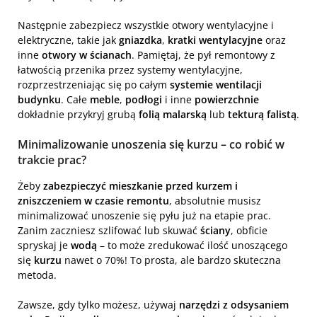
Następnie zabezpiecz wszystkie otwory wentylacyjne i
elektryczne, takie jak
gniazdka
,
kratki wentylacyjne
oraz
inne
otwory w ścianach
. Pamiętaj, że pył remontowy z
łatwością przenika przez systemy wentylacyjne,
rozprzestrzeniając się po całym
systemie wentilacji
budynku
. Całe
meble
,
podłogi
i inne
powierzchnie
dokładnie przykryj grubą
folią malarską
lub
tekturą falistą
.
Minimalizowanie unoszenia się kurzu – co robić w
trakcie prac?
Żeby
zabezpieczyć mieszkanie przed kurzem i
zniszczeniem w czasie remontu
, absolutnie musisz
minimalizować unoszenie się pyłu już na etapie prac.
Zanim zaczniesz szlifować lub skuwać
ściany
, obficie
spryskaj je
wodą
– to może zredukować ilość unoszącego
się
kurzu
nawet o 70%! To prosta, ale bardzo skuteczna
metoda.
Zawsze, gdy tylko możesz, używaj
narzędzi z odsysaniem