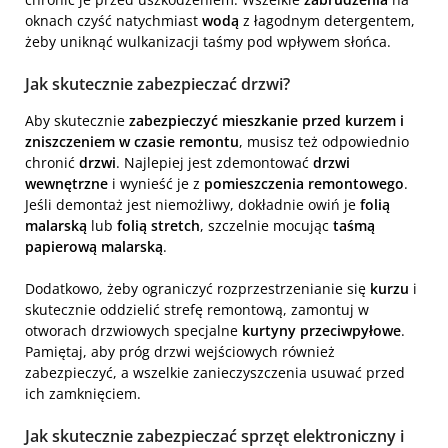
oknach czyść natychmiast
wodą
z łagodnym detergentem,
żeby uniknąć wulkanizacji taśmy pod wpływem słońca.
Jak skutecznie zabezpieczać drzwi?
Aby skutecznie
zabezpieczyć mieszkanie przed kurzem i
zniszczeniem w czasie remontu
, musisz też odpowiednio
chronić
drzwi
. Najlepiej jest zdemontować
drzwi
wewnętrzne
i wynieść je z
pomieszczenia remontowego
.
Jeśli demontaż jest niemożliwy, dokładnie owiń je
folią
malarską
lub
folią stretch
, szczelnie mocując
taśmą
papierową malarską
.
Dodatkowo, żeby ograniczyć rozprzestrzenianie się
kurzu
i
skutecznie oddzielić strefę remontową, zamontuj w
otworach drzwiowych specjalne
kurtyny przeciwpyłowe
.
Pamiętaj, aby próg drzwi wejściowych również
zabezpieczyć, a wszelkie zanieczyszczenia usuwać przed
ich zamknięciem.
Jak skutecznie zabezpieczać sprzęt elektroniczny i