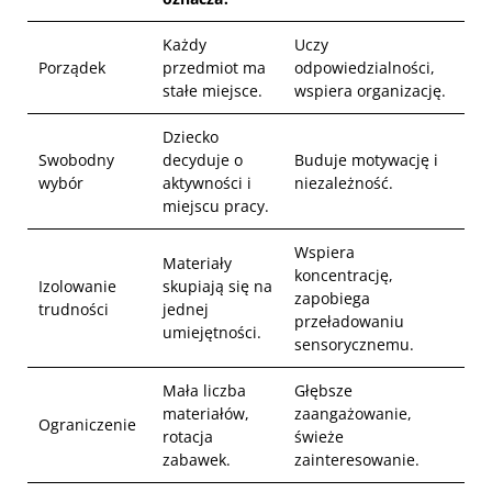
Każdy
Uczy
Porządek
przedmiot ma
odpowiedzialności,
stałe miejsce.
wspiera organizację.
Dziecko
Swobodny
decyduje o
Buduje motywację i
wybór
aktywności i
niezależność.
miejscu pracy.
Wspiera
Materiały
koncentrację,
Izolowanie
skupiają się na
zapobiega
trudności
jednej
przeładowaniu
umiejętności.
sensorycznemu.
Mała liczba
Głębsze
materiałów,
zaangażowanie,
Ograniczenie
rotacja
świeże
zabawek.
zainteresowanie.