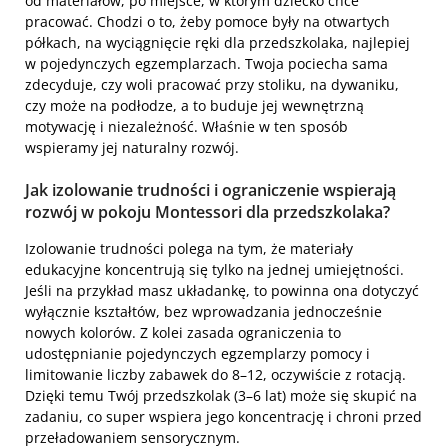
od materiałów, po miejsce, w którym dziecko chce
pracować. Chodzi o to, żeby pomoce były na otwartych
półkach, na wyciągnięcie ręki dla przedszkolaka, najlepiej
w pojedynczych egzemplarzach. Twoja pociecha sama
zdecyduje, czy woli pracować przy stoliku, na dywaniku,
czy może na podłodze, a to buduje jej wewnętrzną
motywację i niezależność. Właśnie w ten sposób
wspieramy jej naturalny rozwój.
Jak izolowanie trudności i ograniczenie wspierają
rozwój w pokoju Montessori dla przedszkolaka?
Izolowanie trudności polega na tym, że materiały
edukacyjne koncentrują się tylko na jednej umiejętności.
Jeśli na przykład masz układankę, to powinna ona dotyczyć
wyłącznie kształtów, bez wprowadzania jednocześnie
nowych kolorów. Z kolei zasada ograniczenia to
udostępnianie pojedynczych egzemplarzy pomocy i
limitowanie liczby zabawek do 8–12, oczywiście z rotacją.
Dzięki temu Twój przedszkolak (3–6 lat) może się skupić na
zadaniu, co super wspiera jego koncentrację i chroni przed
przeładowaniem sensorycznym.