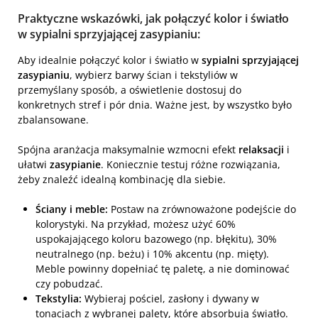
Praktyczne wskazówki, jak połączyć kolor i światło
w sypialni sprzyjającej zasypianiu:
Aby idealnie połączyć kolor i światło w
sypialni sprzyjającej
zasypianiu
, wybierz barwy ścian i tekstyliów w
przemyślany sposób, a oświetlenie dostosuj do
konkretnych stref i pór dnia. Ważne jest, by wszystko było
zbalansowane.
Spójna aranżacja maksymalnie wzmocni efekt
relaksacji
i
ułatwi
zasypianie
. Koniecznie testuj różne rozwiązania,
żeby znaleźć idealną kombinację dla siebie.
Ściany i meble:
Postaw na zrównoważone podejście do
kolorystyki. Na przykład, możesz użyć 60%
uspokajającego koloru bazowego (np. błękitu), 30%
neutralnego (np. beżu) i 10% akcentu (np. mięty).
Meble powinny dopełniać tę paletę, a nie dominować
czy pobudzać.
Tekstylia:
Wybieraj pościel, zasłony i dywany w
tonacjach z wybranej palety, które absorbują światło.