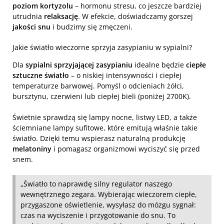
poziom kortyzolu
– hormonu stresu, co jeszcze bardziej
utrudnia
relaksację
. W efekcie, doświadczamy gorszej
jakości snu
i budzimy się zmęczeni.
Jakie światło wieczorne sprzyja zasypianiu w sypialni?
Dla
sypialni sprzyjającej zasypianiu
idealne będzie
ciepłe
sztuczne światło
– o niskiej intensywności i ciepłej
temperaturze barwowej. Pomyśl o odcieniach żółci,
bursztynu, czerwieni lub ciepłej bieli (poniżej 2700K).
Świetnie sprawdzą się lampy nocne, listwy LED, a także
ściemniane lampy sufitowe, które emitują właśnie takie
światło. Dzięki temu wspierasz naturalną produkcję
melatoniny
i pomagasz organizmowi wyciszyć się przed
snem.
„Światło to naprawdę silny regulator naszego
wewnętrznego zegara. Wybierając wieczorem ciepłe,
przygaszone oświetlenie, wysyłasz do mózgu sygnał:
czas na wyciszenie i przygotowanie do snu. To