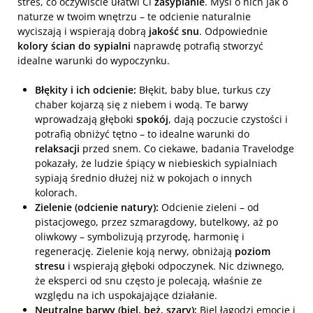
stres, co oczywiście ułatwi Ci
zasypianie
. Myśl o nich jak o
naturze w twoim wnętrzu – te odcienie naturalnie
wyciszają i wspierają dobrą
jakość snu
. Odpowiednie
kolory ścian do sypialni
naprawdę potrafią stworzyć
idealne warunki do wypoczynku.
Błękity i ich odcienie:
Błękit, baby blue, turkus czy
chaber kojarzą się z niebem i wodą. Te barwy
wprowadzają głęboki
spokój
, dają poczucie czystości i
potrafią obniżyć tętno – to idealne warunki do
relaksacji
przed snem. Co ciekawe, badania Travelodge
pokazały, że ludzie śpiący w niebieskich sypialniach
sypiają średnio dłużej niż w pokojach o innych
kolorach.
Zielenie (odcienie natury):
Odcienie zieleni – od
pistacjowego, przez szmaragdowy, butelkowy, aż po
oliwkowy – symbolizują przyrodę, harmonię i
regenerację. Zielenie koją nerwy, obniżają
poziom
stresu
i wspierają głęboki odpoczynek. Nic dziwnego,
że eksperci od snu często je polecają, właśnie ze
względu na ich uspokajające działanie.
Neutralne barwy (biel, beż, szary):
Biel łagodzi emocje i