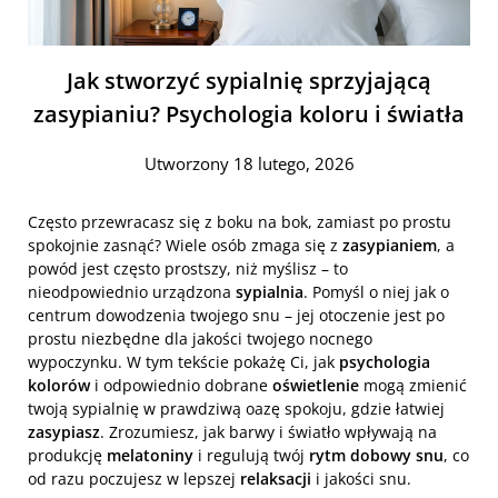
Jak stworzyć sypialnię sprzyjającą
zasypianiu? Psychologia koloru i światła
Utworzony 18 lutego, 2026
Często przewracasz się z boku na bok, zamiast po prostu
spokojnie zasnąć? Wiele osób zmaga się z
zasypianiem
, a
powód jest często prostszy, niż myślisz – to
nieodpowiednio urządzona
sypialnia
. Pomyśl o niej jak o
centrum dowodzenia twojego snu – jej otoczenie jest po
prostu niezbędne dla jakości twojego nocnego
wypoczynku. W tym tekście pokażę Ci, jak
psychologia
kolorów
i odpowiednio dobrane
oświetlenie
mogą zmienić
twoją sypialnię w prawdziwą oazę spokoju, gdzie łatwiej
zasypiasz
. Zrozumiesz, jak barwy i światło wpływają na
produkcję
melatoniny
i regulują twój
rytm dobowy snu
, co
od razu poczujesz w lepszej
relaksacji
i jakości snu.