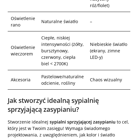
róż/fiolet)
Oświetlenie
Naturalne światło
–
rano
Ciepłe, niskiej
intensywności (żółty,
Niebieskie światło
Oświetlenie
bursztynowy,
(ekrany, zimne
wieczorem
czerwony, ciepła
LED-y)
biel < 2700K)
Pastelowe/naturalne
Akcesoria
Chaos wizualny
odcienie, rośliny
Jak stworzyć idealną sypialnię
sprzyjającą zasypianiu?
Stworzenie idealnej
sypialni sprzyjającej zasypianiu
to cel,
który jest w Twoim zasięgu! Wymaga świadomego
projektowania, z uwzględnieniem, jak kolor i światło