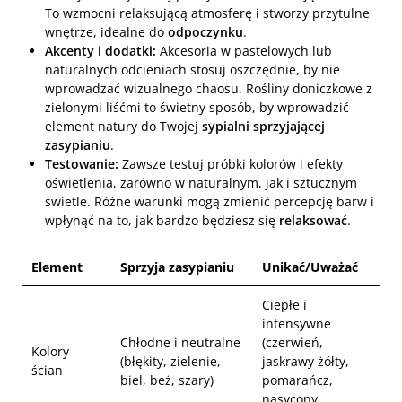
To wzmocni relaksującą atmosferę i stworzy przytulne
wnętrze, idealne do
odpoczynku
.
Akcenty i dodatki:
Akcesoria w pastelowych lub
naturalnych odcieniach stosuj oszczędnie, by nie
wprowadzać wizualnego chaosu. Rośliny doniczkowe z
zielonymi liśćmi to świetny sposób, by wprowadzić
element natury do Twojej
sypialni sprzyjającej
zasypianiu
.
Testowanie:
Zawsze testuj próbki kolorów i efekty
oświetlenia, zarówno w naturalnym, jak i sztucznym
świetle. Różne warunki mogą zmienić percepcję barw i
wpłynąć na to, jak bardzo będziesz się
relaksować
.
Element
Sprzyja zasypianiu
Unikać/Uważać
Ciepłe i
intensywne
Chłodne i neutralne
(czerwień,
Kolory
(błękity, zielenie,
jaskrawy żółty,
ścian
biel, beż, szary)
pomarańcz,
nasycony