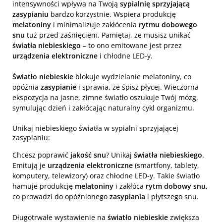
intensywności wpływa na Twoją
sypialnię sprzyjającą
zasypianiu
bardzo korzystnie. Wspiera produkcję
melatoniny
i minimalizuje zakłócenia
rytmu dobowego
snu
tuż przed zaśnięciem. Pamiętaj, że musisz unikać
światła niebieskiego
– to ono emitowane jest przez
urządzenia elektroniczne
i chłodne LED-y.
Światło niebieskie
blokuje wydzielanie melatoniny, co
opóźnia
zasypianie
i sprawia, że śpisz płycej. Wieczorna
ekspozycja na jasne, zimne światło oszukuje Twój mózg,
symulując dzień i zakłócając naturalny cykl organizmu.
Unikaj niebieskiego światła w sypialni sprzyjającej
zasypianiu:
Chcesz poprawić
jakość snu
? Unikaj
światła niebieskiego
.
Emitują je
urządzenia elektroniczne
(smartfony, tablety,
komputery, telewizory) oraz chłodne LED-y. Takie światło
hamuje produkcję
melatoniny
i zakłóca
rytm dobowy snu
,
co prowadzi do opóźnionego
zasypiania
i płytszego snu.
Długotrwałe wystawienie na
światło niebieskie
zwiększa