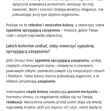
optycznie powiększa przestrzeń, wnosząc do niej
świeżość. Beże i szarości dodają wnętrzu elegancji, nie
pobudzając przy tym zbytnio organizmu.
Postaw na te
chłodne i neutralne kolory
, a stworzysz sobie
sypialnię sprzyjającą zasypianiu
– miejsce, gdzie Twoje
ciało i umysł naprawdę odpoczną.
Jakich kolorów unikać, żeby stworzyć sypialnię
sprzyjającą zasypianiu?
Jeśli chcesz mieć
sypialnię sprzyjającą zasypianiu
, unikaj
ciepłych, intensywnych barw – mówię tu o czerwieni,
jaskrawym żółtym, pomarańczowym czy nasyconych różach
i fioletach. Takie kolory mocno pobudzają organizm, a w
efekcie utrudniają
zasypianie
.
Intensywne
ciepłe kolory
zwiększają
poziom kortyzolu
–
hormonu stresu, co negatywnie odbija się na Twojej
relaksacji
. Wyciszenie umysłu przed snem staje się wtedy
naprawdę trudne. Jeśli już musisz ich użyć, niech będą to