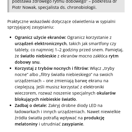
podstawa zdrowego rytmu dobowego” – podkreśla dr
Piotr Nowak, specjalista ds. chronobiologii.
Praktyczne wskazówki dotyczące oświetlenia w sypialni
sprzyjającej zasypianiu:
Ogranicz użycie ekranów:
Ogranicz korzystanie z
urządzeń elektronicznych
, takich jak smartfony czy
tablety, co najmniej 1–2 godziny przed snem. Pamiętaj,
że
światło niebieskie
z ekranów mocno zakłóca
rytm
dobowy snu
.
Korzystaj z trybów nocnych i filtrów:
Włącz „tryby
nocne” albo „filtry światła niebieskiego” na swoich
urządzeniach – one zmieniają barwę ekranu na
cieplejszą. Jeśli musisz korzystać z elektroniki
wieczorem, rozważ noszenie specjalnych
okularów
blokujących niebieskie światło
.
Zadbaj o detale:
Zakryj drobne diody LED na
ładowarkach i innych urządzeniach. Nawet niewielkie
źródła światła potrafią wpływać na
produkcję
melatoniny
i utrudniać
zasypianie
.