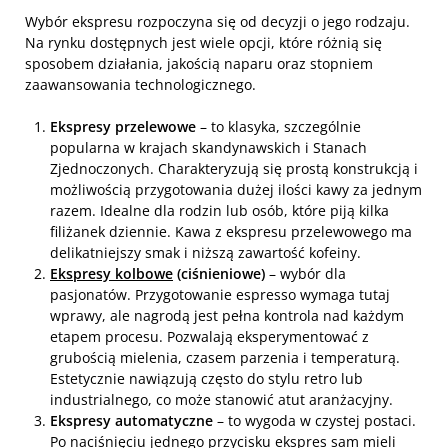
Wybór ekspresu rozpoczyna się od decyzji o jego rodzaju.
Na rynku dostępnych jest wiele opcji, które różnią się
sposobem działania, jakością naparu oraz stopniem
zaawansowania technologicznego.
Ekspresy przelewowe
– to klasyka, szczególnie
popularna w krajach skandynawskich i Stanach
Zjednoczonych. Charakteryzują się prostą konstrukcją i
możliwością przygotowania dużej ilości kawy za jednym
razem. Idealne dla rodzin lub osób, które piją kilka
filiżanek dziennie. Kawa z ekspresu przelewowego ma
delikatniejszy smak i niższą zawartość kofeiny.
Ekspresy kolbowe
(ciśnieniowe)
– wybór dla
pasjonatów. Przygotowanie espresso wymaga tutaj
wprawy, ale nagrodą jest pełna kontrola nad każdym
etapem procesu. Pozwalają eksperymentować z
grubością mielenia, czasem parzenia i temperaturą.
Estetycznie nawiązują często do stylu retro lub
industrialnego, co może stanowić atut aranżacyjny.
Ekspresy automatyczne
– to wygoda w czystej postaci.
Po naciśnięciu jednego przycisku ekspres sam mieli