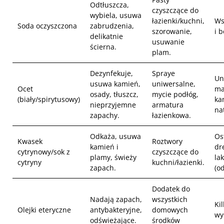
Odtłuszcza,
czyszczące do
wybiela, usuwa
łazienki/kuchni,
Ws
Soda oczyszczona
zabrudzenia,
szorowanie,
i 
delikatnie
usuwanie
ścierna.
plam.
Dezynfekuje,
Spraye
Un
usuwa kamień,
uniwersalne,
Ocet
ma
osady, tłuszcz,
mycie podłóg,
(biały/spirytusowy)
ka
nieprzyjemne
armatura
na
zapachy.
łazienkowa.
Odkaża, usuwa
Os
Kwasek
Roztwory
kamień i
dr
cytrynowy/sok z
czyszczące do
plamy, świeży
la
cytryny
kuchni/łazienki.
zapach.
(o
Dodatek do
Nadają zapach,
wszystkich
Ki
Olejki eteryczne
antybakteryjne,
domowych
wy
odświeżające.
środków