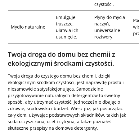
czystości.
Emulguje
Płyny do mycia
Po
tłuszcze,
naczyń,
Mydło naturalne
wi
ułatwia ich
uniwersalne
pr
usunięcie.
roztwory.
Twoja droga do domu bez chemii z
ekologicznymi środkami czystości.
Twoja droga do czystego domu bez chemii, dzięki
ekologicznym środkom czystości, jest naprawdę prosta i
niesamowicie satysfakcjonująca. Samodzielne
przygotowywanie naturalnych detergentów to świetny
sposób, aby utrzymać czystość, jednocześnie dbając o
zdrowie, środowisko i budżet. Wiesz już, jak posprzątać
cały dom, używając podstawowych składników, takich jak
soda oczyszczona, ocet i cytryna, a także poznałeś
skuteczne przepisy na domowe detergenty.