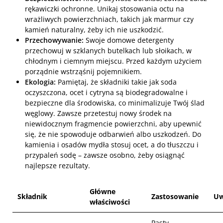
rękawiczki ochronne. Unikaj stosowania octu na
wrażliwych powierzchniach, takich jak marmur czy
kamień naturalny, żeby ich nie uszkodzić.
Przechowywanie:
Swoje domowe detergenty
przechowuj w szklanych butelkach lub słoikach, w
chłodnym i ciemnym miejscu. Przed każdym użyciem
porządnie wstrząśnij pojemnikiem.
Ekologia:
Pamiętaj, że składniki takie jak soda
oczyszczona, ocet i cytryna są biodegradowalne i
bezpieczne dla środowiska, co minimalizuje Twój ślad
węglowy. Zawsze przetestuj nowy środek na
niewidocznym fragmencie powierzchni, aby upewnić
się, że nie spowoduje odbarwień albo uszkodzeń. Do
kamienia i osadów mydła stosuj ocet, a do tłuszczu i
przypaleń sodę – zawsze osobno, żeby osiągnąć
najlepsze rezultaty.
Główne
Składnik
Zastosowanie
Uw
właściwości
Pasty