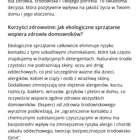
dla zdrowia, środowiska i Twojego portfela. To świadoma
decyzja, która pozytywnie wpływa na jakość życia w Twoim
domu i jego otoczeniu.
Korzyści zdrowotne: jak ekologiczne sprzątanie
wspiera zdrowie domowników?
Ekologiczne sprzątanie całkowicie eliminuje ryzyko
kontaktu z tymi szkodliwymi chemikaliami, które tak często
znajdujemy w tradycyjnych detergentach. Naturalne środki
czystości nie podrażniają skóry, oczu ani dróg
oddechowych, co jest szczególnie ważne dla dzieci,
alergików, kobiet w ciąży i osób z wrażliwą skórą.
Dodatkowo zmniejszają one stężenie alergenów, kurzu,
roztoczy, bakterii, wirusów, grzybów i pleśni w domu, co
oczywiście wspiera ogólne zdrowie wszystkich
domowników. Eksperci od zdrowia środowiskowego
wyraźnie podkreślają, że „ograniczenie kontaktu z
chemicznymi substancjami czyszczącymi w domu ma
bezpośredni wpływ na zmniejszenie ryzyka alergii i chorób
układu oddechowego, tworząc bezpieczniejsze środowisko
życia”.