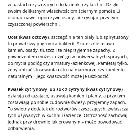
w pastach czyszczących do łazienki czy kuchni. Dzięki
swoim delikatnym właściwościom ściernym pomoże Ci
usunąć nawet uporczywe osady, nie rysując przy tym
czyszczonej powierzchni.
Ocet (kwas octowy)
, szczególnie ten biały lub spirytusowy,
to prawdziwy pogromca bakterii. Skutecznie usuwa
kamień, osady, tłuszcz i te nieprzyjemne zapachy. Z
powodzeniem możesz użyć go w uniwersalnych sprayach,
do mycia podłóg czy armatury łazienkowej. Pamiętaj tylko,
żeby unikać stosowania octu na marmurze czy kamieniu
naturalnym – jego kwasowość może je uszkodzić.
Kwasek cytrynowy lub sok z cytryny (kwas cytrynowy)
działają odkażająco, usuwają kamień i plamy, a przy tym
zostawiają po sobie cudownie świeży, przyjemny zapach.
To świetny dodatek do roztworów czyszczących, zwłaszcza
tych używanych w kuchni i łazience. Ostrożność zachowaj
jednak przy drewnie lakierowanym – może powodować
odbarwienia.