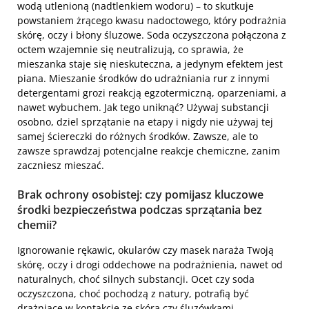
wodą utlenioną (nadtlenkiem wodoru) – to skutkuje
powstaniem żrącego kwasu nadoctowego, który podrażnia
skórę, oczy i błony śluzowe. Soda oczyszczona połączona z
octem wzajemnie się neutralizują, co sprawia, że
mieszanka staje się nieskuteczna, a jedynym efektem jest
piana. Mieszanie środków do udrażniania rur z innymi
detergentami grozi reakcją egzotermiczną, oparzeniami, a
nawet wybuchem. Jak tego uniknąć? Używaj substancji
osobno, dziel sprzątanie na etapy i nigdy nie używaj tej
samej ściereczki do różnych środków. Zawsze, ale to
zawsze sprawdzaj potencjalne reakcje chemiczne, zanim
zaczniesz mieszać.
Brak ochrony osobistej: czy pomijasz kluczowe
środki bezpieczeństwa podczas sprzątania bez
chemii?
Ignorowanie rękawic, okularów czy masek naraża Twoją
skórę, oczy i drogi oddechowe na podrażnienia, nawet od
naturalnych, choć silnych substancji. Ocet czy soda
oczyszczona, choć pochodzą z natury, potrafią być
drażniące w kontakcie ze skórą czy śluzówkami,