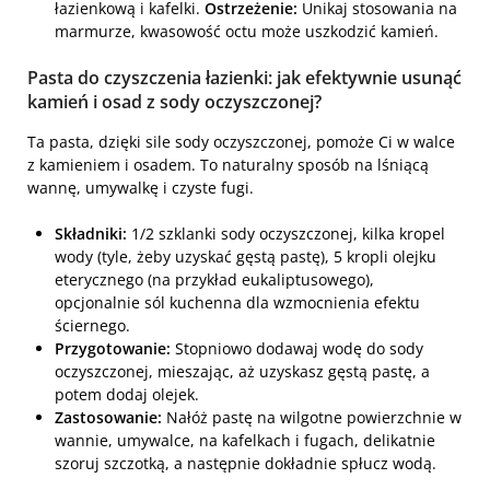
łazienkową i kafelki.
Ostrzeżenie:
Unikaj stosowania na
marmurze, kwasowość octu może uszkodzić kamień.
Pasta do czyszczenia łazienki: jak efektywnie usunąć
kamień i osad z sody oczyszczonej?
Ta pasta, dzięki sile sody oczyszczonej, pomoże Ci w walce
z kamieniem i osadem. To naturalny sposób na lśniącą
wannę, umywalkę i czyste fugi.
Składniki:
1/2 szklanki sody oczyszczonej, kilka kropel
wody (tyle, żeby uzyskać gęstą pastę), 5 kropli olejku
eterycznego (na przykład eukaliptusowego),
opcjonalnie sól kuchenna dla wzmocnienia efektu
ściernego.
Przygotowanie:
Stopniowo dodawaj wodę do sody
oczyszczonej, mieszając, aż uzyskasz gęstą pastę, a
potem dodaj olejek.
Zastosowanie:
Nałóż pastę na wilgotne powierzchnie w
wannie, umywalce, na kafelkach i fugach, delikatnie
szoruj szczotką, a następnie dokładnie spłucz wodą.