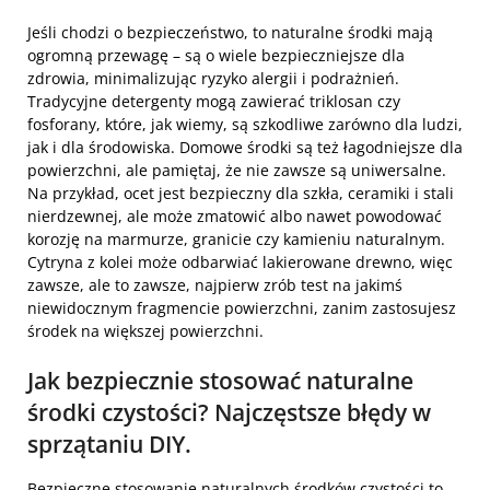
Jeśli chodzi o bezpieczeństwo, to naturalne środki mają
ogromną przewagę – są o wiele bezpieczniejsze dla
zdrowia, minimalizując ryzyko alergii i podrażnień.
Tradycyjne detergenty mogą zawierać triklosan czy
fosforany, które, jak wiemy, są szkodliwe zarówno dla ludzi,
jak i dla środowiska. Domowe środki są też łagodniejsze dla
powierzchni, ale pamiętaj, że nie zawsze są uniwersalne.
Na przykład, ocet jest bezpieczny dla szkła, ceramiki i stali
nierdzewnej, ale może zmatowić albo nawet powodować
korozję na marmurze, granicie czy kamieniu naturalnym.
Cytryna z kolei może odbarwiać lakierowane drewno, więc
zawsze, ale to zawsze, najpierw zrób test na jakimś
niewidocznym fragmencie powierzchni, zanim zastosujesz
środek na większej powierzchni.
Jak bezpiecznie stosować naturalne
środki czystości? Najczęstsze błędy w
sprzątaniu DIY.
Bezpieczne stosowanie naturalnych środków czystości to