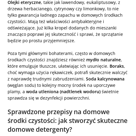
Olejki eteryczne
, takie jak lawendowy, eukaliptusowy, z
drzewa herbacianego, cytrynowy czy limonkowy, to nie
tylko gwarancja ładnego zapachu w domowych środkach
czystości. Mają też właściwości antybakteryjne i
odświeżające. Już kilka kropel dodanych do mieszanki
znacząco poprawi jej skuteczność i sprawi, że sprzątanie
będzie po prostu przyjemniejsze.
Poza tymi głównymi bohaterami, często w domowych
środkach czystości znajdziesz również
mydło naturalne
,
które emulguje tłuszcze, ułatwiając ich usunięcie.
Boraks
,
choć wymaga użycia rękawiczek, potrafi skutecznie walczyć
z naprawdę trudnymi zabrudzeniami.
Soda kalcynowana
(węglan sodu) to kolejny mocny środek na uporczywe
plamy, a
woda utleniona (nadtlenek wodoru)
świetnie
sprawdza się w dezynfekcji powierzchni.
Sprawdzone przepisy na domowe
środki czystości: jak stworzyć skuteczne
domowe detergenty?