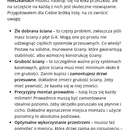
mieszkaniach
możesz natknąć się na kilka przeszkód, ale
na szczęście na każdą z nich jest skuteczne rozwiązanie.
Przygotowałem dla Ciebie krótką listę, na co zwrócić
uwagę:
Źle dobrana ściana
– to częsty problem, zwłaszcza jeśli
masz ściany z płyt G-K. Mogą one po prostu nie
udźwignąć ciężkich systemów przesuwnych. Co wtedy?
Postaw na solidne, murowane ściany, które gwarantują
stabilność, albo wzmocnij konstrukcję ściany.
Grubość ściany
– to szczególnie ważne przy systemach
kasetowych, gdzie ściana musi mieć minimum około 8
cm grubości. Zanim kupisz i
zamontujesz drzwi
przesuwne
, dokładnie zmierz grubość ściany, żeby
mieć pewność, że kaseta się w niej zmieści.
Precyzyjny montaż prowadnic
– tutaj liczy się każdy
milimetr! Prowadnice muszą być zamontowane
idealnie poziomo, żeby skrzydło poruszało się płynnie i
cicho. Dokładne wyznaczenie miejsca montażu i użycie
poziomicy to absolutna podstawa.
Optymalne wykorzystanie przestrzeni
– musisz też
pomyśleć o miejscu, które drzwi zajmą po rozsunięciu –