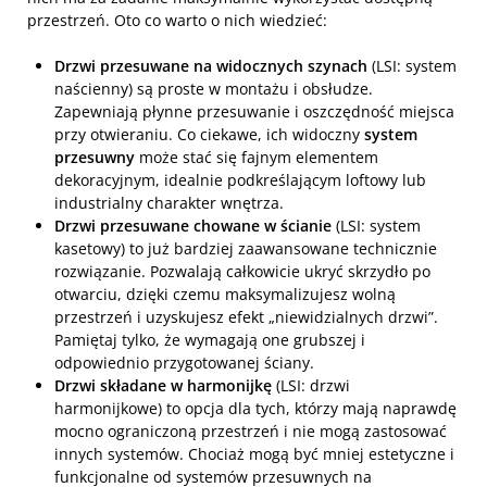
przestrzeń. Oto co warto o nich wiedzieć:
Drzwi przesuwane na widocznych szynach
(LSI: system
naścienny) są proste w montażu i obsłudze.
Zapewniają płynne przesuwanie i oszczędność miejsca
przy otwieraniu. Co ciekawe, ich widoczny
system
przesuwny
może stać się fajnym elementem
dekoracyjnym, idealnie podkreślającym loftowy lub
industrialny charakter wnętrza.
Drzwi przesuwane chowane w ścianie
(LSI: system
kasetowy) to już bardziej zaawansowane technicznie
rozwiązanie. Pozwalają całkowicie ukryć skrzydło po
otwarciu, dzięki czemu maksymalizujesz wolną
przestrzeń i uzyskujesz efekt „niewidzialnych drzwi”.
Pamiętaj tylko, że wymagają one grubszej i
odpowiednio przygotowanej ściany.
Drzwi składane w harmonijkę
(LSI: drzwi
harmonijkowe) to opcja dla tych, którzy mają naprawdę
mocno ograniczoną przestrzeń i nie mogą zastosować
innych systemów. Chociaż mogą być mniej estetyczne i
funkcjonalne od systemów przesuwnych na