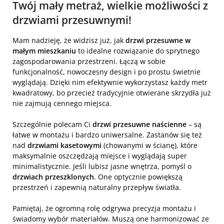
Twój mały metraż, wielkie możliwości z
drzwiami przesuwnymi!
Mam nadzieję, że widzisz już, jak
drzwi przesuwne w
małym mieszkaniu
to idealne rozwiązanie do sprytnego
zagospodarowania przestrzeni. Łączą w sobie
funkcjonalność, nowoczesny design i po prostu świetnie
wyglądają. Dzięki nim efektywnie wykorzystasz każdy metr
kwadratowy, bo przecież tradycyjnie otwierane skrzydła już
nie zajmują cennego miejsca.
Szczególnie polecam Ci
drzwi przesuwne naścienne
– są
łatwe w montażu i bardzo uniwersalne. Zastanów się też
nad
drzwiami kasetowymi
(chowanymi w ścianę), które
maksymalnie oszczędzają miejsce i wyglądają super
minimalistycznie. Jeśli lubisz jasne wnętrza, pomyśl o
drzwiach przeszklonych
. One optycznie powiększą
przestrzeń i zapewnią naturalny przepływ światła.
Pamiętaj, że ogromną rolę odgrywa precyzja montażu i
świadomy wybór materiałów. Muszą one harmonizować ze