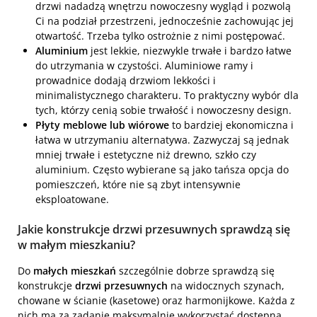
drzwi nadadzą wnętrzu nowoczesny wygląd i pozwolą
Ci na podział przestrzeni, jednocześnie zachowując jej
otwartość. Trzeba tylko ostrożnie z nimi postępować.
Aluminium
jest lekkie, niezwykle trwałe i bardzo łatwe
do utrzymania w czystości. Aluminiowe ramy i
prowadnice dodają drzwiom lekkości i
minimalistycznego charakteru. To praktyczny wybór dla
tych, którzy cenią sobie trwałość i nowoczesny design.
Płyty meblowe lub wiórowe
to bardziej ekonomiczna i
łatwa w utrzymaniu alternatywa. Zazwyczaj są jednak
mniej trwałe i estetyczne niż drewno, szkło czy
aluminium. Często wybierane są jako tańsza opcja do
pomieszczeń, które nie są zbyt intensywnie
eksploatowane.
Jakie konstrukcje drzwi przesuwnych sprawdzą się
w małym mieszkaniu?
Do
małych mieszkań
szczególnie dobrze sprawdzą się
konstrukcje
drzwi przesuwnych
na widocznych szynach,
chowane w ścianie (kasetowe) oraz harmonijkowe. Każda z
nich ma za zadanie maksymalnie wykorzystać dostępną