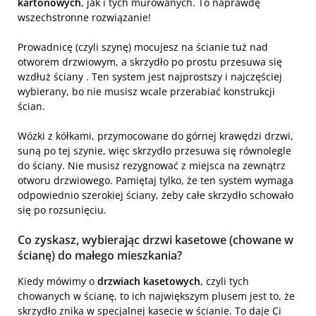
kartonowych
, jak i tych murowanych. To naprawdę
wszechstronne rozwiązanie!
Prowadnicę (czyli szynę) mocujesz na ścianie tuż nad
otworem drzwiowym, a skrzydło po prostu przesuwa się
wzdłuż ściany . Ten system jest najprostszy i najczęściej
wybierany, bo nie musisz wcale przerabiać konstrukcji
ścian.
Wózki z kółkami, przymocowane do górnej krawędzi drzwi,
suną po tej szynie, więc skrzydło przesuwa się równolegle
do ściany. Nie musisz rezygnować z miejsca na zewnątrz
otworu drzwiowego. Pamiętaj tylko, że ten system wymaga
odpowiednio szerokiej ściany, żeby całe skrzydło schowało
się po rozsunięciu.
Co zyskasz, wybierając drzwi kasetowe (chowane w
ścianę) do małego mieszkania?
Kiedy mówimy o
drzwiach kasetowych
, czyli tych
chowanych w ścianę, to ich największym plusem jest to, że
skrzydło znika w specjalnej kasecie w ścianie. To daje Ci