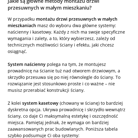
Jakie są główne metody montażu drzwi
przesuwnych w małym mieszkaniu?
W przypadku
montażu drzwi przesuwnych w małych
mieszkaniach
masz do wyboru dwa główne systemy:
naścienny i kasetowy. Każdy z nich ma swoje specyficzne
wymagania i zalety, a to, który wybierzesz, zależy od
technicznych możliwości ściany i efektu, jaki chcesz
osiągnąć.
System naścienny
polega na tym, że montujesz
prowadnicę na ścianie tuż nad otworem drzwiowym, a
skrzydło przesuwa się po niej równolegle do ściany. To
rozwiązanie jest stosunkowo proste i co ważne – nie
musisz przerabiać konstrukcji ściany.
Z kolei
system kasetowy
(chowany w ścianę) to bardziej
dyskretna opcja. Ukrywa prowadnicę i skrzydło wewnątrz
ściany, co daje Ci maksymalną estetykę i oszczędność
miejsca. Pamiętaj jednak, że wymaga on bardziej
zaawansowanych prac budowlanych. Poniższa tabela
szybko podsumuje Ci oba systemy: