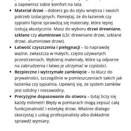
a zapewnisz sobie komfort na lata.
Materiał drzwi
– dobierz go do stylu wnętrza i swoich
potrzeb izolacyjnych. Pamiętaj, że do łazienek czy
sypialni fajnie sprawdzą się materiały, które lepiej
izolują akustycznie. Masz do wyboru
drzwi drewniane
,
szklane
czy
aluminiowe
(LSI: drewniane drzwi, szklane
drzwi, aluminiowe drzwi).
Łatwość czyszczenia i pielęgnacji
– to naprawdę
ważne, zwłaszcza w małych, często używanych
przestrzeniach. Wybieraj materiały, które są odporne
na zabrudzenia i łatwo je utrzymać w czystości.
Bezpieczne i wytrzymałe zamknięcie
– to klucz do
prywatności, szczególnie w pomieszczeniach takich jak
łazienka czy sypialnia. Upewnij się, że system zamków
jest solidny i niezawodny.
Precyzyjne dopasowanie do otworu
– tutaj liczy się
każdy milimetr! Błędy w pomiarach mogą zepsuć całą
funkcjonalność i estetykę drzwi. Właśnie dlatego
skorzystaj z usług profesjonalisty albo dokładnie
sprawdź wymiary.