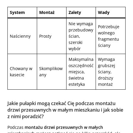
System
Montaż
Zalety
Wady
Nie wymaga
Potrzebuje
przebudowy
wolnego
Naścienny
Prosty
ścian,
fragmentu
szeroki
ściany
wybór
Maksymalna
Wymaga
oszczędność
grubszej
Chowany w
Skomplikow
miejsca,
ściany,
kasecie
any
świetna
droższy
estetyka
montaż
Jakie pułapki mogą czekać Cię podczas montażu
drzwi przesuwnych w małym mieszkaniu i jak sobie
z nimi poradzić?
Podczas
montażu drzwi przesuwnych w małych