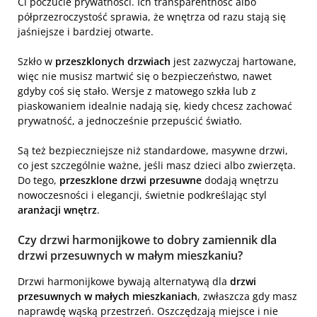
Ci poczucie prywatności. Ich transparentność albo
półprzezroczystość sprawia, że wnętrza od razu stają się
jaśniejsze i bardziej otwarte.
Szkło w
przeszklonych drzwiach
jest zazwyczaj hartowane,
więc nie musisz martwić się o bezpieczeństwo, nawet
gdyby coś się stało. Wersje z matowego szkła lub z
piaskowaniem idealnie nadają się, kiedy chcesz zachować
prywatność, a jednocześnie przepuścić światło.
Są też bezpieczniejsze niż standardowe, masywne drzwi,
co jest szczególnie ważne, jeśli masz dzieci albo zwierzęta.
Do tego,
przeszklone drzwi przesuwne
dodają wnętrzu
nowoczesności i elegancji, świetnie podkreślając styl
aranżacji wnętrz
.
Czy drzwi harmonijkowe to dobry zamiennik dla
drzwi przesuwnych w małym mieszkaniu?
Drzwi harmonijkowe bywają alternatywą dla
drzwi
przesuwnych w małych mieszkaniach
, zwłaszcza gdy masz
naprawdę wąską przestrzeń. Oszczędzają miejsce i nie