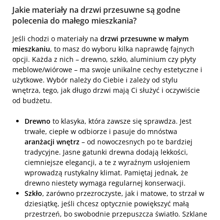
Jakie materiały na drzwi przesuwne są godne
polecenia do małego mieszkania?
Jeśli chodzi o materiały na
drzwi przesuwne w małym
mieszkaniu
, to masz do wyboru kilka naprawdę fajnych
opcji. Każda z nich – drewno, szkło, aluminium czy płyty
meblowe/wiórowe – ma swoje unikalne cechy estetyczne i
użytkowe. Wybór należy do Ciebie i zależy od stylu
wnętrza, tego, jak długo drzwi mają Ci służyć i oczywiście
od budżetu.
Drewno
to klasyka, która zawsze się sprawdza. Jest
trwałe, ciepłe w odbiorze i pasuje do mnóstwa
aranżacji wnętrz
– od nowoczesnych po te bardziej
tradycyjne. Jasne gatunki drewna dodają lekkości,
ciemniejsze elegancji, a te z wyraźnym usłojeniem
wprowadzą rustykalny klimat. Pamiętaj jednak, że
drewno niestety wymaga regularnej konserwacji.
Szkło
, zarówno przezroczyste, jak i matowe, to strzał w
dziesiątkę, jeśli chcesz optycznie powiększyć małą
przestrzeń, bo swobodnie przepuszcza światło. Szklane