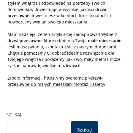
stylem wnętrza i odpowiadać na potrzeby Twoich
domowników. Inwestując w wysokiej jakości
drzwi
przesuwne
, inwestujesz w komfort, funkcjonalność i
nowoczesny wygląd swojego mieszkania.
Mam nadzieję, że ten artykuł Cię zainspirował! Wybierz
drzwi przesuwne
, które odmienią Twoje
małe mieszkanie
.
Jeśli masz pytania, skontaktuj się z naszymi doradcami.
Chętnie pomożemy Ci dobrać idealne rozwiązanie dla
Twojego wnętrza i pokażemy, jak Twój mały metraż może
zyskać naprawdę wielkie możliwości!
Źródło informacji:
https://mylovehome.pl/drzwi-
przesuwne-do-malych-mieszkan-montaz-i-zalety/
SZUKAJ
Szukaj