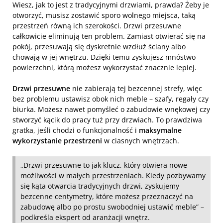
Wiesz, jak to jest z tradycyjnymi drzwiami, prawda? Żeby je
otworzyć, musisz zostawić sporo wolnego miejsca, taką
przestrzeń równą ich szerokości. Drzwi przesuwne
całkowicie eliminują ten problem. Zamiast otwierać się na
pokój, przesuwają się dyskretnie wzdłuż ściany albo
chowają w jej wnętrzu. Dzięki temu zyskujesz mnóstwo
powierzchni, którą możesz wykorzystać znacznie lepiej.
Drzwi przesuwne
nie zabierają tej bezcennej strefy, więc
bez problemu ustawisz obok nich meble – szafy, regały czy
biurka. Możesz nawet pomyśleć o zabudowie wnękowej czy
stworzyć kącik do pracy tuż przy drzwiach. To prawdziwa
gratka, jeśli chodzi o funkcjonalność i
maksymalne
wykorzystanie przestrzeni
w ciasnych wnętrzach.
„Drzwi przesuwne to jak klucz, który otwiera nowe
możliwości w małych przestrzeniach. Kiedy pozbywamy
się kąta otwarcia tradycyjnych drzwi, zyskujemy
bezcenne centymetry, które możesz przeznaczyć na
zabudowę albo po prostu swobodniej ustawić meble” –
podkreśla ekspert od aranżacji wnętrz.