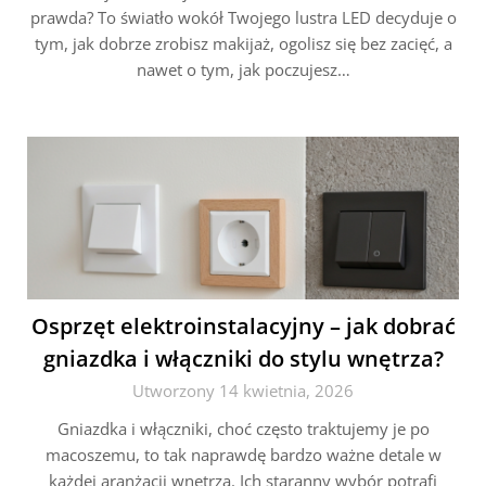
prawda? To światło wokół Twojego lustra LED decyduje o
tym, jak dobrze zrobisz makijaż, ogolisz się bez zacięć, a
nawet o tym, jak poczujesz…
Osprzęt elektroinstalacyjny – jak dobrać
gniazdka i włączniki do stylu wnętrza?
Utworzony 14 kwietnia, 2026
Gniazdka i włączniki, choć często traktujemy je po
macoszemu, to tak naprawdę bardzo ważne detale w
każdej aranżacji wnętrza. Ich staranny wybór potrafi