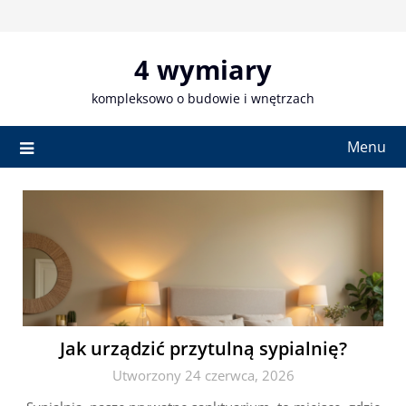
Skip
to
content
4 wymiary
kompleksowo o budowie i wnętrzach
Menu
Jak urządzić przytulną sypialnię?
Utworzony 24 czerwca, 2026